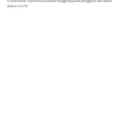
Isi komentar sepenuhnya adalah tanggung jawab pengguna dan diatur
dalam UU ITE