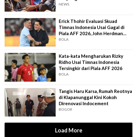
Jampidsus
NEWS
Erick Thohir Evaluasi Skuad
Timnas Indonesia Usai Gagal di
Piala AFF 2026, John Herdman
Out?
BOLA
Kata-kata Mengharukan Rizky
Ridho Usai Timnas Indonesia
Tersingkir dari Piala AFF 2026
BOLA
Tangis Haru Karsa, Rumah Reotnya
di Klapanunggal Kini Kokoh
Direnovasi Indocement
BOGOR
Load More