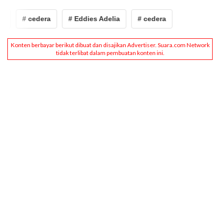
a
# cedera
# Eddies Adelia
# cedera