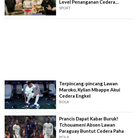
Level Penanganan Cedera
Olahraga
SPORT
Terpincang-pincang Lawan
Maroko, Kylian Mbappe Akui
Cedera Engkel
BOLA
Prancis Dapat Kabar Buruk!
Tchouameni Absen Lawan
Paraguay Buntut Cedera Paha
BOLA