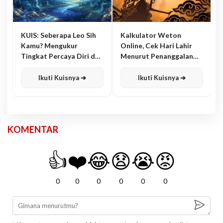
KUIS: Seberapa Leo Sih
Kalkulator Weton
Kamu? Mengukur
Online, Cek Hari Lahir
Tingkat Percaya Diri dan
Menurut Penanggalan
Karisma
Jawa
Ikuti Kuisnya ➔
Ikuti Kuisnya ➔
KOMENTAR
👍
❤️
😂
😧
😭
😡
0
0
0
0
0
0