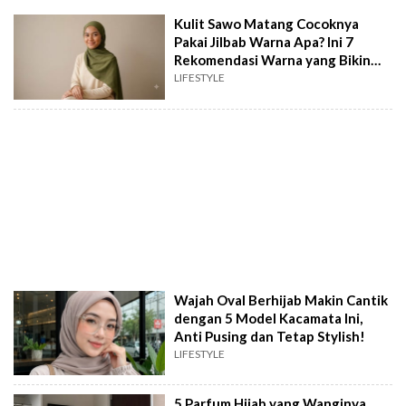
Kulit Sawo Matang Cocoknya
Pakai Jilbab Warna Apa? Ini 7
Rekomendasi Warna yang Bikin
Cerah
LIFESTYLE
Wajah Oval Berhijab Makin Cantik
dengan 5 Model Kacamata Ini,
Anti Pusing dan Tetap Stylish!
LIFESTYLE
5 Parfum Hijab yang Wanginya