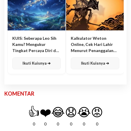
KUIS: Seberapa Leo Sih
Kalkulator Weton
Kamu? Mengukur
Online, Cek Hari Lahir
Tingkat Percaya Diri dan
Menurut Penanggalan
Karisma
Jawa
Ikuti Kuisnya ➔
Ikuti Kuisnya ➔
KOMENTAR
👍
❤️
😂
😧
😭
😡
0
0
0
0
0
0