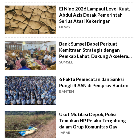
El Nino 2026 Lampaui Level Kuat,
Abdul Azis Desak Pemerintah
Serius Atasi Kekeringan
NEWS
Bank Sumsel Babel Perkuat
Kemitraan Strategis dengan
Pemkab Lahat, Dukung Akselerasi
Ekonomi Daerah
SUMSEL
6 Fakta Pemecatan dan Sanksi
Pungli 4 ASN di Pemprov Banten
BANTEN
Usut Mutilasi Depok, Polisi
Temukan HP Pelaku Tergabung
dalam Grup Komunitas Gay
JABAR