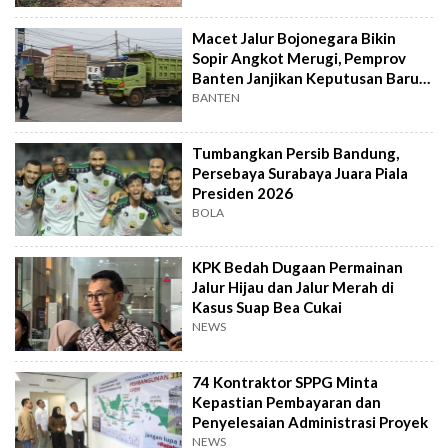
Macet Jalur Bojonegara Bikin
Sopir Angkot Merugi, Pemprov
Banten Janjikan Keputusan Baru 4
Hari Lagi
BANTEN
Tumbangkan Persib Bandung,
Persebaya Surabaya Juara Piala
Presiden 2026
BOLA
KPK Bedah Dugaan Permainan
Jalur Hijau dan Jalur Merah di
Kasus Suap Bea Cukai
NEWS
74 Kontraktor SPPG Minta
Kepastian Pembayaran dan
Penyelesaian Administrasi Proyek
NEWS