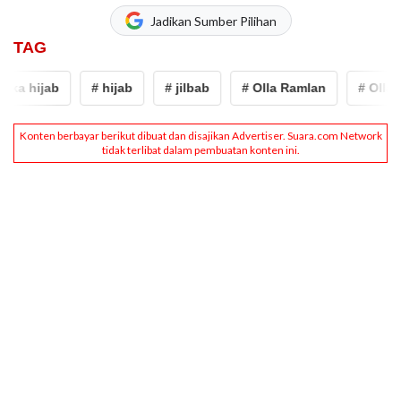
Jadikan Sumber Pilihan
TAG
ka hijab
# hijab
# jilbab
# Olla Ramlan
# Olla R