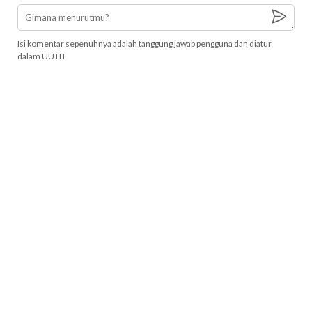
Isi komentar sepenuhnya adalah tanggung jawab pengguna dan diatur
dalam UU ITE