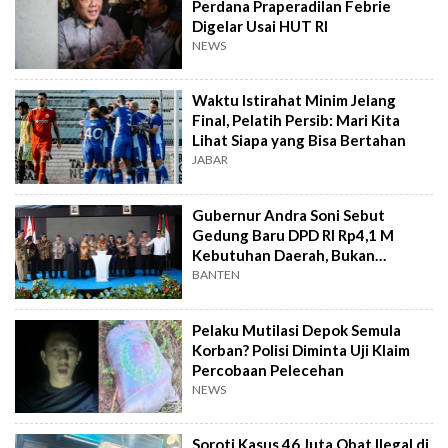
Perdana Praperadilan Febrie
Digelar Usai HUT RI
NEWS
Waktu Istirahat Minim Jelang
Final, Pelatih Persib: Mari Kita
Lihat Siapa yang Bisa Bertahan
JABAR
Gubernur Andra Soni Sebut
Gedung Baru DPD RI Rp4,1 M
Kebutuhan Daerah, Bukan
Senator
BANTEN
Pelaku Mutilasi Depok Semula
Korban? Polisi Diminta Uji Klaim
Percobaan Pelecehan
NEWS
Soroti Kasus 46 Juta Obat Ilegal di