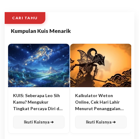
CARI TAHU
Kumpulan Kuis Menarik
KUIS: Seberapa Leo Sih
Kalkulator Weton
Kamu? Mengukur
Online, Cek Hari Lahir
Tingkat Percaya Diri dan
Menurut Penanggalan
Karisma
Jawa
Ikuti Kuisnya ➔
Ikuti Kuisnya ➔