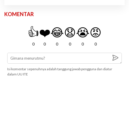
KOMENTAR
👍
❤️
😂
😧
😭
😡
0
0
0
0
0
0
Isi komentar sepenuhnya adalah tanggung jawab pengguna dan diatur
dalam UU ITE