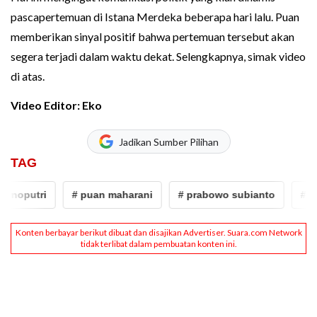
pascapertemuan di Istana Merdeka beberapa hari lalu. Puan
memberikan sinyal positif bahwa pertemuan tersebut akan
segera terjadi dalam waktu dekat. Selengkapnya, simak video
di atas.
Video Editor: Eko
Jadikan Sumber Pilihan
TAG
rnoputri
# puan maharani
# prabowo subianto
# meg