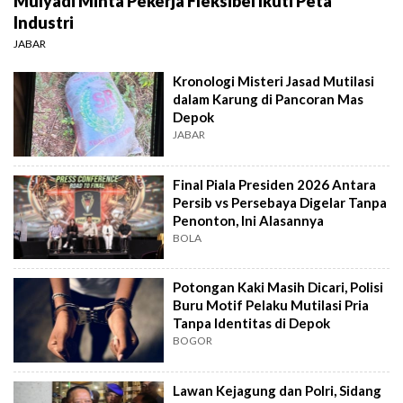
Mulyadi Minta Pekerja Fleksibel Ikuti Peta
Industri
JABAR
Kronologi Misteri Jasad Mutilasi
dalam Karung di Pancoran Mas
Depok
JABAR
Final Piala Presiden 2026 Antara
Persib vs Persebaya Digelar Tanpa
Penonton, Ini Alasannya
BOLA
Potongan Kaki Masih Dicari, Polisi
Buru Motif Pelaku Mutilasi Pria
Tanpa Identitas di Depok
BOGOR
Lawan Kejagung dan Polri, Sidang