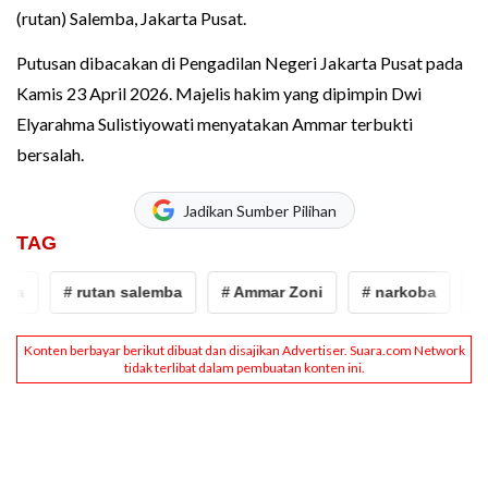
(rutan) Salemba, Jakarta Pusat.
Putusan dibacakan di Pengadilan Negeri Jakarta Pusat pada
Kamis 23 April 2026. Majelis hakim yang dipimpin Dwi
Elyarahma Sulistiyowati menyatakan Ammar terbukti
bersalah.
Jadikan Sumber Pilihan
TAG
ba
# rutan salemba
# Ammar Zoni
# narkoba
# 