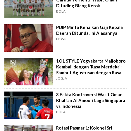
Dituding Biang Kerok
BOLA
PDIP Minta Kenaikan Gaji Kepala
Daerah Ditunda, Ini Alasannya
NEWS
1O1 STYLE Yogyakarta Malioboro
Kembali dengan 'Rasa Merdeka':
Sambut Agustusan dengan Rasa
dan Tawa
JOGJA
3 Fakta Kontroversi Wasit Oman
Khalfan Al Amouri Laga Singapura
vs Indonesia
BOLA
Rotasi Pasmar 1: Kolonel Sri