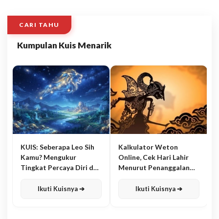
CARI TAHU
Kumpulan Kuis Menarik
KUIS: Seberapa Leo Sih
Kalkulator Weton
Kamu? Mengukur
Online, Cek Hari Lahir
Tingkat Percaya Diri dan
Menurut Penanggalan
Karisma
Jawa
Ikuti Kuisnya ➔
Ikuti Kuisnya ➔