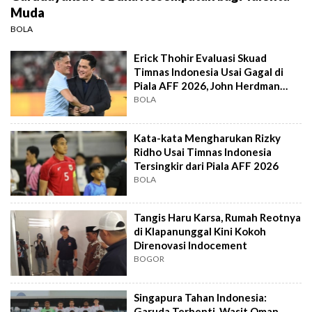
Muda
BOLA
Erick Thohir Evaluasi Skuad
Timnas Indonesia Usai Gagal di
Piala AFF 2026, John Herdman
Out?
BOLA
Kata-kata Mengharukan Rizky
Ridho Usai Timnas Indonesia
Tersingkir dari Piala AFF 2026
BOLA
Tangis Haru Karsa, Rumah Reotnya
di Klapanunggal Kini Kokoh
Direnovasi Indocement
BOGOR
Singapura Tahan Indonesia:
Garuda Terhenti, Wasit Oman