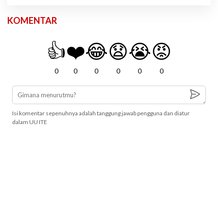
KOMENTAR
👍
❤️
😂
😧
😭
😡
0
0
0
0
0
0
Isi komentar sepenuhnya adalah tanggung jawab pengguna dan diatur
dalam UU ITE