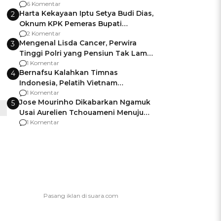
Gagalnya Negara Jamin Keamanan
6 Komentar
Harta Kekayaan Iptu Setya Budi Dias,
2
Oknum KPK Pemeras Bupati
Pemalang
2 Komentar
Mengenal Lisda Cancer, Perwira
3
Tinggi Polri yang Pensiun Tak Lama
Usai Jadi Brigjen
1 Komentar
Bernafsu Kalahkan Timnas
4
Indonesia, Pelatih Vietnam
Berencana Pakai Jimat di Pakansari
1 Komentar
Jose Mourinho Dikabarkan Ngamuk
5
Usai Aurelien Tchouameni Menuju
Manchester United
1 Komentar