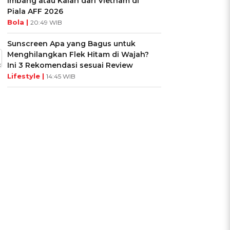
Imbang atau Kalah dari Vietnam di
Piala AFF 2026
Bola |
20:49 WIB
Sunscreen Apa yang Bagus untuk
Menghilangkan Flek Hitam di Wajah?
Ini 3 Rekomendasi sesuai Review
Lifestyle |
14:45 WIB