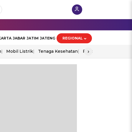
KARTA
JABAR
JATIM
JATENG
REGIONAL
›
n
Mobil Listrik
Tenaga Kesehatan
Piala Aff 2026
Ekono