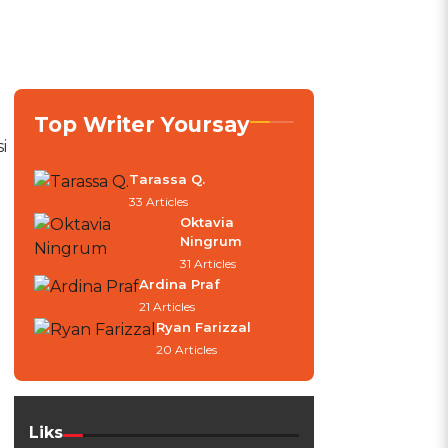
Top Writer Yoursay
i
Tarassa Q.
33 Articles
Oktavia
Ningrum
31 Articles
Ardina Praf
21 Articles
Ryan Farizzal
20 Articles
Liks