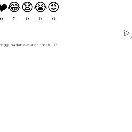
❤️
😂
😧
😭
😡
0
0
0
0
0
engguna dan diatur dalam UU ITE