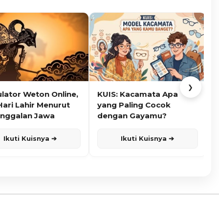
❯
ulator Weton Online,
KUIS: Kacamata Apa
K
Hari Lahir Menurut
yang Paling Cocok
nggalan Jawa
dengan Gayamu?
Ikuti Kuisnya ➔
Ikuti Kuisnya ➔