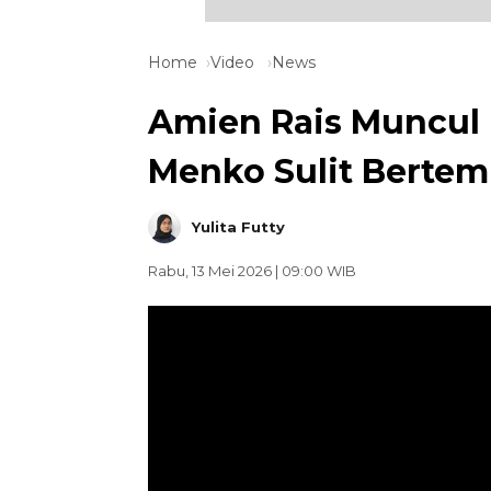
Home
Video
News
Amien Rais Muncul L
Menko Sulit Bertem
Yulita Futty
Rabu, 13 Mei 2026 | 09:00 WIB