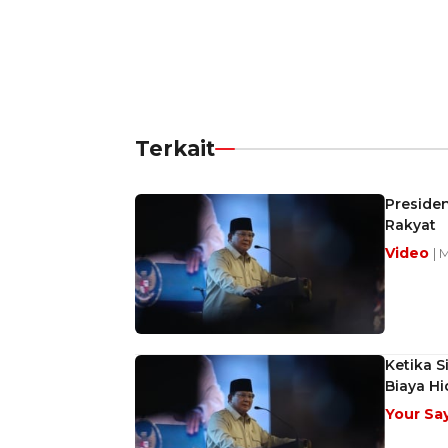
Terkait
Preside
Rakyat
Video
| 
Ketika S
Biaya Hi
Your Sa