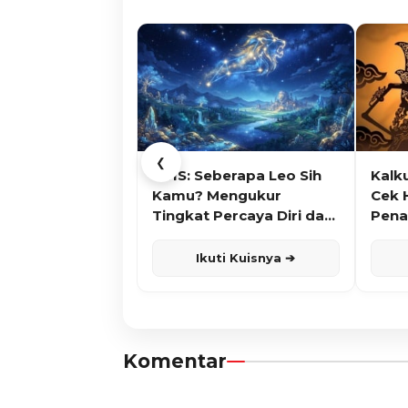
❮
KUIS: Seberapa Leo Sih
Kalk
Kamu? Mengukur
Cek 
Tingkat Percaya Diri dan
Pena
Karisma
Ikuti Kuisnya ➔
Komentar