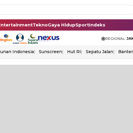
Entertainment
Tekno
Gaya Hidup
Sport
Indeks
REGIONAL:
JA
unan Indonesia
Sunscreen
Hut Ri
Sepatu Jalan
Bante