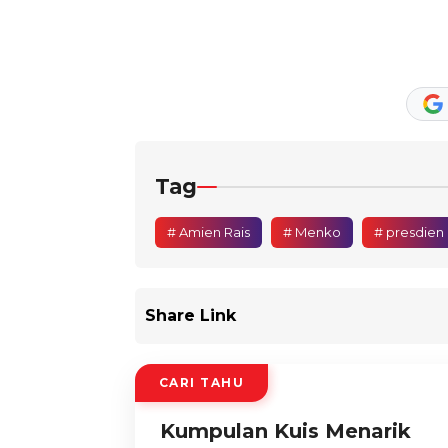
Tag
# Amien Rais
# Menko
# presdien
Share Link
CARI TAHU
Kumpulan Kuis Menarik