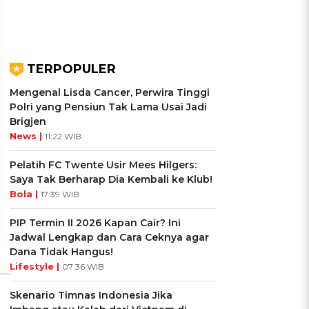
TERPOPULER
Mengenal Lisda Cancer, Perwira Tinggi
Polri yang Pensiun Tak Lama Usai Jadi
Brigjen
UIS: Sepatu Mana yang
KUIS: Seberapa Kenal
News |
11:22 WIB
Cocok dengan
Kamu dengan Si Zodiak
Kepribadianmu?
Cancer?
Pelatih FC Twente Usir Mees Hilgers:
Saya Tak Berharap Dia Kembali ke Klub!
Bola |
17:39 WIB
Ikuti Kuisnya ➔
Ikuti Kuisnya ➔
PIP Termin II 2026 Kapan Cair? Ini
Jadwal Lengkap dan Cara Ceknya agar
Dana Tidak Hangus!
Lifestyle |
07:36 WIB
Skenario Timnas Indonesia Jika