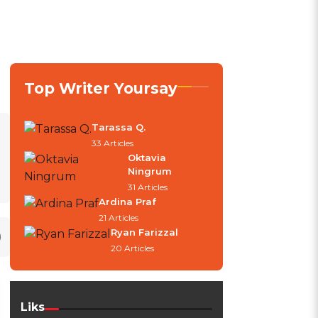
Top Writer Yoursay
Tarassa Q.
33 Articles
Oktavia
Ningrum
31 Articles
Ardina Praf
21 Articles
Ryan Farizzal
20 Articles
Liks