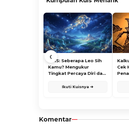
Kumpulan Kuis Menarik
❮
KUIS: Seberapa Leo Sih
Kalk
Kamu? Mengukur
Cek 
Tingkat Percaya Diri dan
Pena
Karisma
Ikuti Kuisnya ➔
Komentar