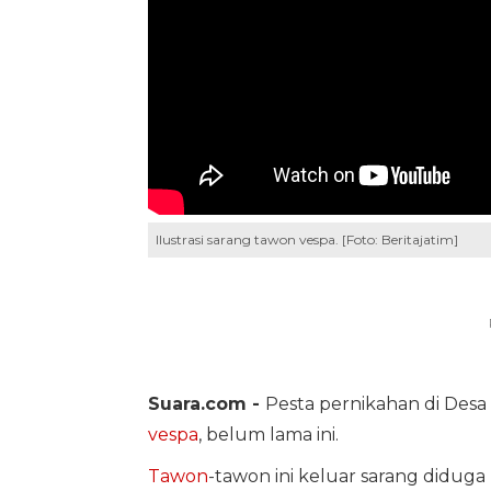
Ilustrasi sarang tawon vespa. [Foto: Beritajatim]
Suara.com -
Pesta pernikahan di Des
vespa
, belum lama ini.
Tawon
-tawon ini keluar sarang diduga 