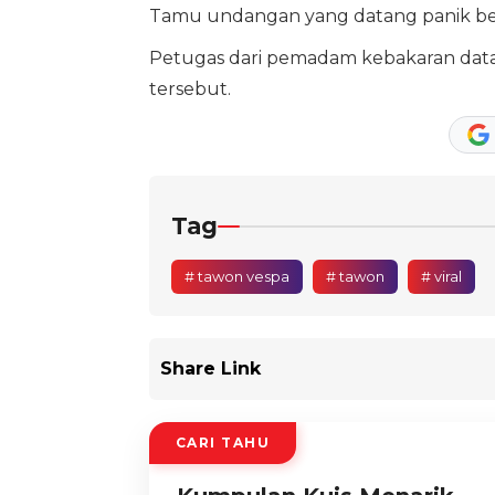
Tamu undangan yang datang panik ber
Petugas dari pemadam kebakaran data
tersebut.
Tag
# tawon vespa
# tawon
# viral
Share Link
CARI TAHU