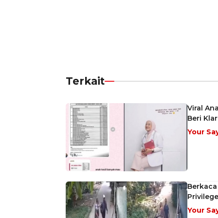
Terkait
Viral An
Beri Klar
Your Sa
Berkaca 
Privileg
Your Sa