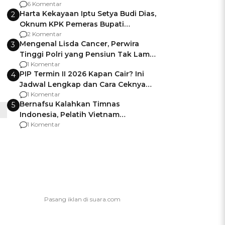
Gagalnya Negara Jamin Keamanan
6 Komentar
Harta Kekayaan Iptu Setya Budi Dias,
2
Oknum KPK Pemeras Bupati
Pemalang
2 Komentar
Mengenal Lisda Cancer, Perwira
3
Tinggi Polri yang Pensiun Tak Lama
Usai Jadi Brigjen
1 Komentar
PIP Termin II 2026 Kapan Cair? Ini
4
Jadwal Lengkap dan Cara Ceknya
agar Dana Tidak Hangus!
1 Komentar
Bernafsu Kalahkan Timnas
5
Indonesia, Pelatih Vietnam
Berencana Pakai Jimat di Pakansari
1 Komentar