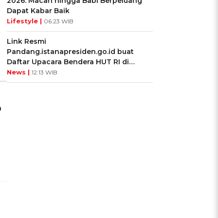
2026: Macan hingga Babi Berpeluang
Dapat Kabar Baik
Lifestyle |
06:23 WIB
Link Resmi
Pandang.istanapresiden.go.id buat
Daftar Upacara Bendera HUT RI di
Istana Negara
News |
12:13 WIB
n