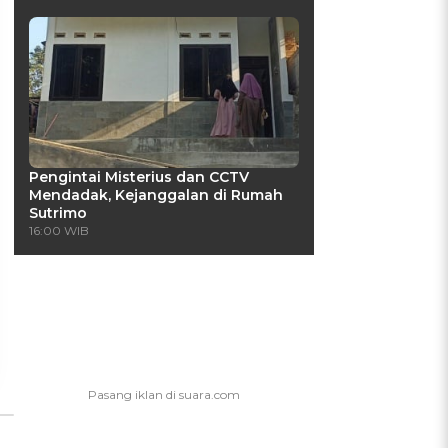
Pengintai Misterius dan CCTV
Mendadak, Kejanggalan di Rumah
UIS: Sepatu Mana yang
KUIS: Seberapa Kenal
Sutrimo
Cocok dengan
Kamu dengan Si Zodiak
16:00 WIB
Kepribadianmu?
Cancer?
Ikuti Kuisnya ➔
Ikuti Kuisnya ➔