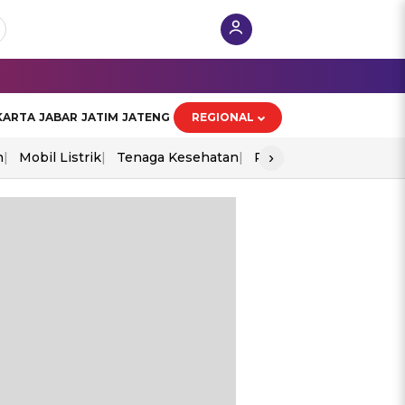
KARTA
JABAR
JATIM
JATENG
REGIONAL
›
n
Mobil Listrik
Tenaga Kesehatan
Perang As-Iran
Ekon