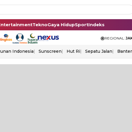
Entertainment
Tekno
Gaya Hidup
Sport
Indeks
REGIONAL:
JA
unan Indonesia
Sunscreen
Hut Ri
Sepatu Jalan
Bante