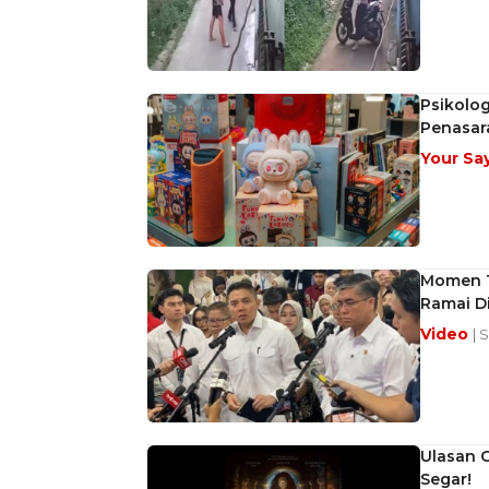
Psikolog
Penasar
Your Sa
Momen T
Ramai D
Video
| 
Ulasan C
Segar!