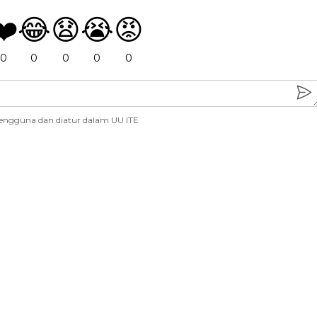
❤️
😂
😧
😭
😡
0
0
0
0
0
engguna dan diatur dalam UU ITE