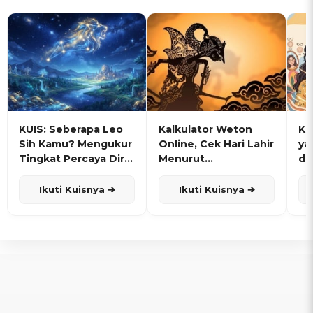
KUIS: Seberapa Leo
Kalkulator Weton
KU
Sih Kamu? Mengukur
Online, Cek Hari Lahir
ya
Tingkat Percaya Diri
Menurut
de
dan Karisma
Penanggalan Jawa
Ikuti Kuisnya ➔
Ikuti Kuisnya ➔