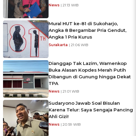
News
| 21:13 WIB
Mural HUT ke-81 di Sukoharjo,
Angka 8 Bergambar Pria Gendut,
Angka 1 Pria Kurus
Surakarta
| 21:06 WIB
Dianggap Tak Lazim, Wamenkop
Buka Alasan Kopdes Merah Putih
Dibangun di Gunung hingga Dekat
TPA
News
| 21:01 WIB
Sudaryono Jawab Soal Bisulan
Karena Telur: Saya Sengaja Pancing
Ahli Gizi!
News
| 20:59 WIB