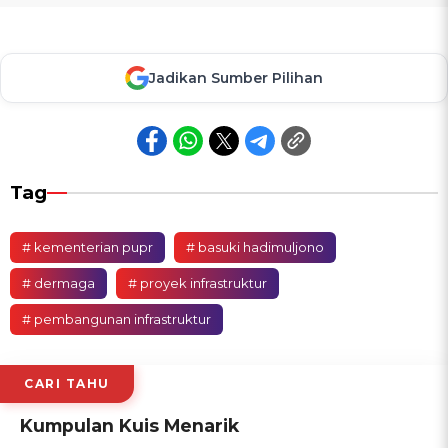
Jadikan Sumber Pilihan
Tag
# kementerian pupr
# basuki hadimuljono
# dermaga
# proyek infrastruktur
# pembangunan infrastruktur
CARI TAHU
Kumpulan Kuis Menarik