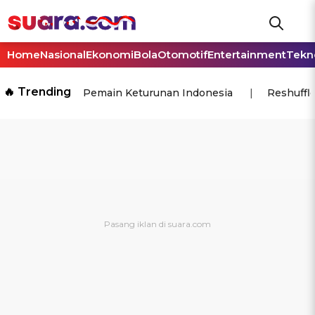
Home
Nasional
Ekonomi
Bola
Otomotif
Entertainment
Tekn
🔥 Trending
Pemain Keturunan Indonesia
Reshuffl