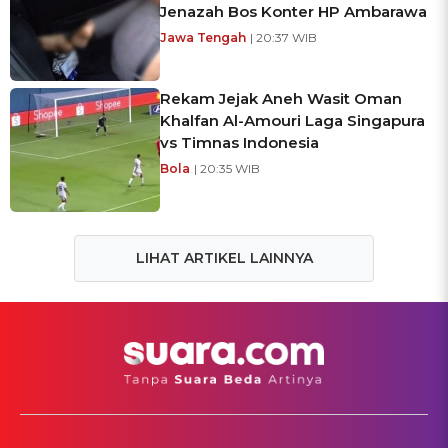
Jenazah Bos Konter HP Ambarawa
Jawa Tengah
| 20:37 WIB
Rekam Jejak Aneh Wasit Oman
Khalfan Al-Amouri Laga Singapura
vs Timnas Indonesia
Bola
| 20:35 WIB
LIHAT ARTIKEL LAINNYA