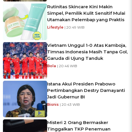
Rutinitas Skincare Kini Makin
Simpel, Pemilik Kulit Sensitif Mulai
Utamakan Pelembap yang Praktis
Lifestyle
| 20:49 WIB
Vietnam Unggul 1-0 Atas Kamboja,
Timnas Indonesia Masih Tanpa Gol,
Garuda di Ujung Tanduk
Bola
| 20:46 WIB
Istana Akui Presiden Prabowo
Pertimbangkan Destry Damayanti
Jadi Gubernur BI
Bisnis
| 20:43 WIB
Misteri 2 Orang Bermasker
Tinggalkan TKP Penemuan