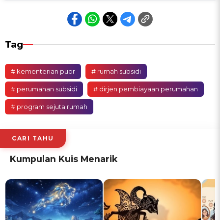
Tag
# kementerian pupr
# rumah subsidi
# perumahan subsidi
# dirjen pembiayaan perumahan
# program sejuta rumah
CARI TAHU
Kumpulan Kuis Menarik