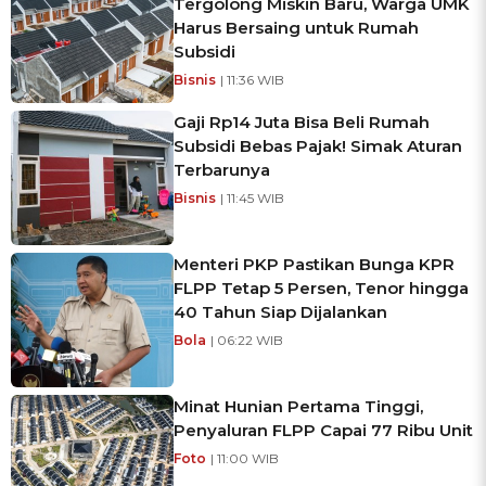
Tergolong Miskin Baru, Warga UMK
Harus Bersaing untuk Rumah
Subsidi
Bisnis
| 11:36 WIB
Gaji Rp14 Juta Bisa Beli Rumah
Subsidi Bebas Pajak! Simak Aturan
Terbarunya
Bisnis
| 11:45 WIB
Menteri PKP Pastikan Bunga KPR
FLPP Tetap 5 Persen, Tenor hingga
40 Tahun Siap Dijalankan
Bola
| 06:22 WIB
Minat Hunian Pertama Tinggi,
Penyaluran FLPP Capai 77 Ribu Unit
Foto
| 11:00 WIB