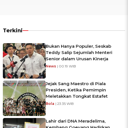
Terkini
Bukan Hanya Populer, Seskab
Teddy Salip Sejumlah Menteri
Senior dalam Urusan Kinerja
News
| 00:19 WIB
Jejak Sang Maestro di Piala
Presiden, Ketika Pemimpin
Meletakkan Tongkat Estafet
Bola
| 23:35 WIB
Lahir dari DNA Meradelima,
Kembang Goeyang Hadirkan