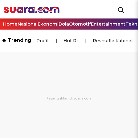
Home
Nasional
Ekonomi
Bola
Otomotif
Entertainment
Tekn
🔥 Trending
Profil
Hut Ri
Reshuffle Kabinet