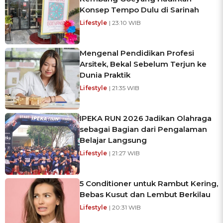
Konsep Tempo Dulu di Sarinah
Lifestyle
| 23:10 WIB
Mengenal Pendidikan Profesi
Arsitek, Bekal Sebelum Terjun ke
Dunia Praktik
Lifestyle
| 21:35 WIB
IPEKA RUN 2026 Jadikan Olahraga
sebagai Bagian dari Pengalaman
Belajar Langsung
Lifestyle
| 21:27 WIB
5 Conditioner untuk Rambut Kering,
Bebas Kusut dan Lembut Berkilau
Lifestyle
| 20:31 WIB