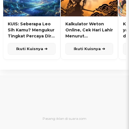
KUIS: Seberapa Leo
Kalkulator Weton
KU
Sih Kamu? Mengukur
Online, Cek Hari Lahir
ya
Tingkat Percaya Diri
Menurut
de
dan Karisma
Penanggalan Jawa
Ikuti Kuisnya ➔
Ikuti Kuisnya ➔