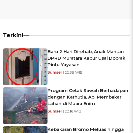
Terkini
Baru 2 Hari Direhab, Anak Mantan
DPRD Muratara Kabur Usai Dobrak
Pintu Yayasan
Sumsel
| 22:38 WIB
Program Cetak Sawah Berhadapan
dengan Karhutla, Api Membakar
Lahan di Muara Enim
Sumsel
| 22:16 WIB
Kebakaran Bromo Meluas hingga