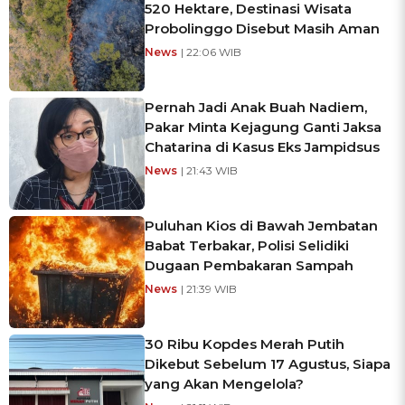
520 Hektare, Destinasi Wisata
Probolinggo Disebut Masih Aman
News
| 22:06 WIB
Pernah Jadi Anak Buah Nadiem,
Pakar Minta Kejagung Ganti Jaksa
Chatarina di Kasus Eks Jampidsus
News
| 21:43 WIB
Puluhan Kios di Bawah Jembatan
Babat Terbakar, Polisi Selidiki
Dugaan Pembakaran Sampah
News
| 21:39 WIB
30 Ribu Kopdes Merah Putih
Dikebut Sebelum 17 Agustus, Siapa
yang Akan Mengelola?