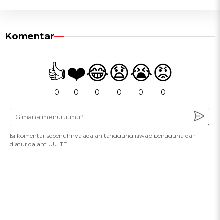
Komentar
👍
❤️
😂
😧
😭
😡
0
0
0
0
0
0
Isi komentar sepenuhnya adalah tanggung jawab pengguna dan
diatur dalam UU ITE