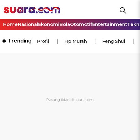
Home
Nasional
Ekonomi
Bola
Otomotif
Entertainment
Tekn
🔥 Trending
Profil
Hp Murah
Feng Shui