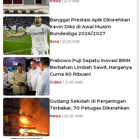
News
| 21:11 WIB
Bangga! Prestasi Apik Ditorehkan
Kevin Diks di Awal Musim
Bundesliga 2026/2027
Bola
| 21:05 WIB
Prabowo Puji Sepatu Inovasi BRIN
Berbahan Limbah Sawit, Harganya
Cuma 60 Ribuan!
Video
| 21:05 WIB
Gudang Sekolah di Penjaringan
Terbakar, 70 Petugas Dikerahkan
News
| 20:52 WIB