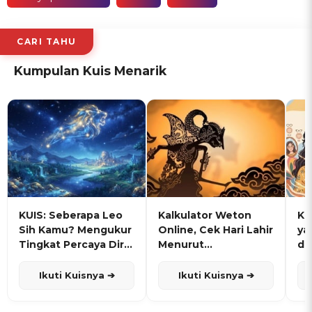
CARI TAHU
Kumpulan Kuis Menarik
KUIS: Seberapa Leo
Kalkulator Weton
KU
Sih Kamu? Mengukur
Online, Cek Hari Lahir
ya
Tingkat Percaya Diri
Menurut
de
dan Karisma
Penanggalan Jawa
Ikuti Kuisnya ➔
Ikuti Kuisnya ➔