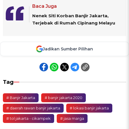
Baca Juga
Nenek Siti Korban Banjir Jakarta,
Terjebak di Rumah Cipinang Melayu
Jadikan Sumber Pilihan
Tag
# Banjir Jakarta
# banjir jakarta 2020
# daerah rawan banjir jakarta
# lokasi banjir jakarta
# tol jakarta - cikampek
# jasa marga