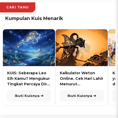
CARI TAHU
Kumpulan Kuis Menarik
KUIS: Seberapa Leo
Kalkulator Weton
KU
Sih Kamu? Mengukur
Online, Cek Hari Lahir
ya
Tingkat Percaya Diri
Menurut
de
dan Karisma
Penanggalan Jawa
Ikuti Kuisnya ➔
Ikuti Kuisnya ➔