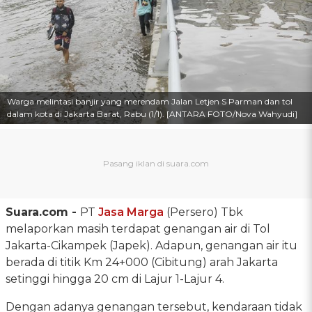
Warga melintasi banjir yang merendam Jalan Letjen S Parman dan tol
dalam kota di Jakarta Barat, Rabu (1/1). [ANTARA FOTO/Nova Wahyudi]
Suara.com -
PT
Jasa Marga
(Persero) Tbk
melaporkan masih terdapat genangan air di Tol
Jakarta-Cikampek (Japek). Adapun, genangan air itu
berada di titik Km 24+000 (Cibitung) arah Jakarta
setinggi hingga 20 cm di Lajur 1-Lajur 4.
Dengan adanya genangan tersebut, kendaraan tidak