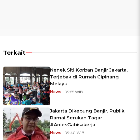
Terkait
Nenek Siti Korban Banjir Jakarta,
Terjebak di Rumah Cipinang
Melayu
News
| 09:55 WIB
Jakarta Dikepung Banjir, Publik
Ramai Serukan Tagar
#AniesGabisakerja
News
| 09:40 WIB