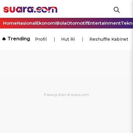
Home
Nasional
Ekonomi
Bola
Otomotif
Entertainment
Tekn
🔥 Trending
Profil
Hut Ri
Reshuffle Kabinet