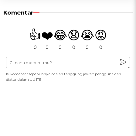
Komentar
👍
❤️
😂
😧
😭
😡
0
0
0
0
0
0
Isi komentar sepenuhnya adalah tanggung jawab pengguna dan
diatur dalam UU ITE