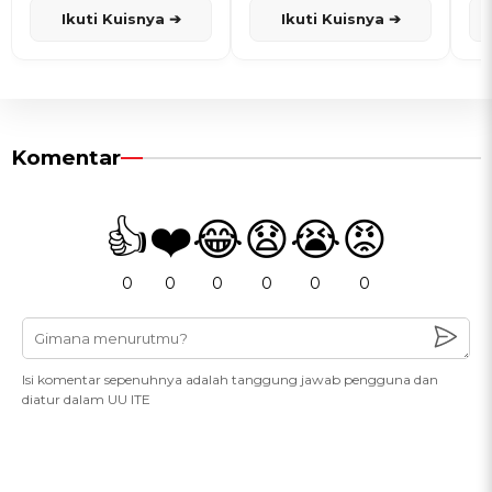
Ikuti Kuisnya ➔
Ikuti Kuisnya ➔
Komentar
👍
❤️
😂
😧
😭
😡
0
0
0
0
0
0
Isi komentar sepenuhnya adalah tanggung jawab pengguna dan
diatur dalam UU ITE