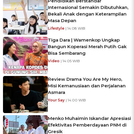
Pendidikan Berstandar
Internasional Semakin Dibutuhkan,
Bekali Anak dengan Keterampilan
Masa Depan
Lifestyle
| 14:08 WIB
Tiga Dara | Wamenkop Ungkap
Bangun Koperasi Merah Putih Gak
Bisa Sembarang
Video
| 14:05 WIB
Review Drama You Are My Hero,
Misi Kemanusiaan dan Perjalanan
Asmara
Your Say
| 14:00 WIB
Menko Muhaimin Iskandar Apresiasi
Efektivitas Pemberdayaan PNM di
Gresik