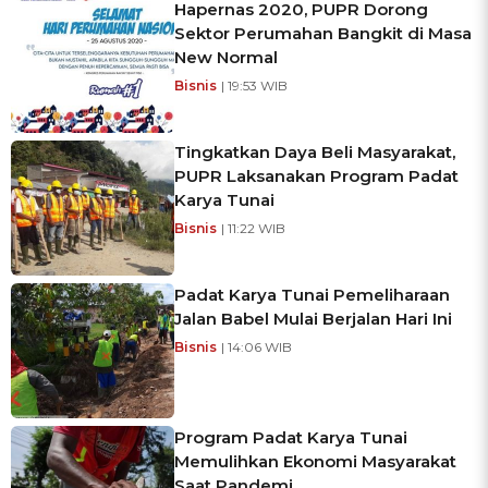
Hapernas 2020, PUPR Dorong
Sektor Perumahan Bangkit di Masa
New Normal
Bisnis
| 19:53 WIB
Tingkatkan Daya Beli Masyarakat,
PUPR Laksanakan Program Padat
Karya Tunai
Bisnis
| 11:22 WIB
Padat Karya Tunai Pemeliharaan
Jalan Babel Mulai Berjalan Hari Ini
Bisnis
| 14:06 WIB
Program Padat Karya Tunai
Memulihkan Ekonomi Masyarakat
Saat Pandemi