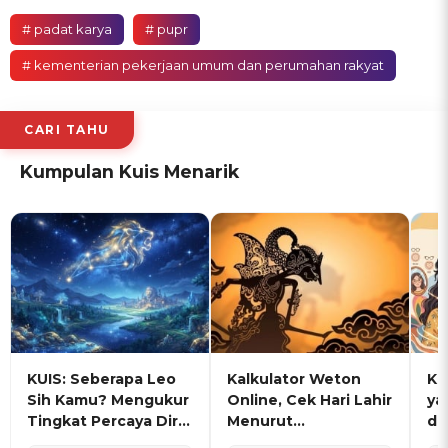
# padat karya
# pupr
# kementerian pekerjaan umum dan perumahan rakyat
CARI TAHU
Kumpulan Kuis Menarik
KUIS: Seberapa Leo
Kalkulator Weton
KU
Sih Kamu? Mengukur
Online, Cek Hari Lahir
ya
Tingkat Percaya Diri
Menurut
de
dan Karisma
Penanggalan Jawa