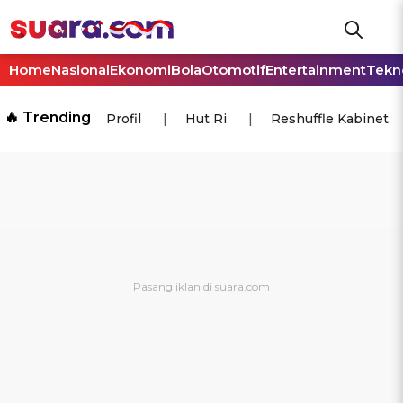
Home
Nasional
Ekonomi
Bola
Otomotif
Entertainment
Tekn
🔥 Trending
Profil
Hut Ri
Reshuffle Kabinet