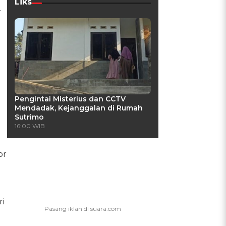
Liks
r
Pengintai Misterius dan CCTV
Mendadak, Kejanggalan di Rumah
Sutrimo
16:00 WIB
or
i