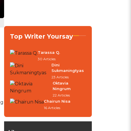
Top Writer Yoursay
Tarassa Q.
30 Articles
Dini
Sukmaningtyas
23 Articles
Oktavia
Ningrum
22 Articles
Chairun Nisa
ng
16 Articles