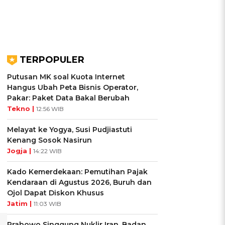
TERPOPULER
Putusan MK soal Kuota Internet
Hangus Ubah Peta Bisnis Operator,
Pakar: Paket Data Bakal Berubah
Tekno |
12:56 WIB
Melayat ke Yogya, Susi Pudjiastuti
Kenang Sosok Nasirun
Jogja |
14:22 WIB
Kado Kemerdekaan: Pemutihan Pajak
Kendaraan di Agustus 2026, Buruh dan
Ojol Dapat Diskon Khusus
Jatim |
11:03 WIB
Prabowo Singgung Nuklir Iran, Badan