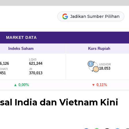
Jadikan Sumber Pilihan
MARKET DATA
Indeks Saham
Kurs Rupiah
LQ45
6,126
621,244
USD/IDR
18.053
EHATI
JII
,451
370,013
▲ 0,00%
▼ 0,11%
al India dan Vietnam Kini