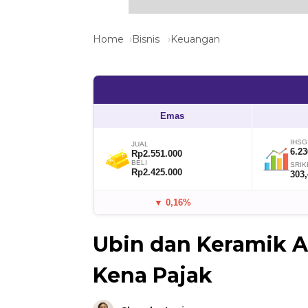
Home
Bisnis
Keuangan
Emas
IHSG
JUAL
6.23
Rp2.551.000
BELI
SRIK
Rp2.425.000
303
▼ 0,16%
Ubin dan Keramik As
Kena Pajak