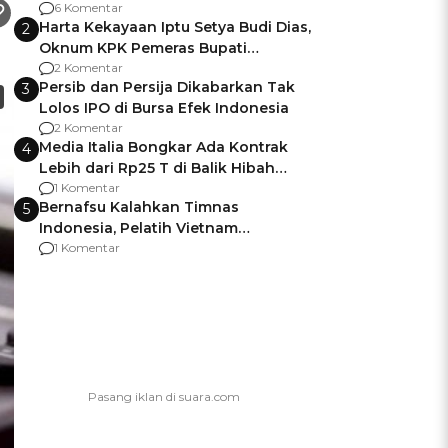
Gagalnya Negara Jamin Keamanan
6 Komentar
Harta Kekayaan Iptu Setya Budi Dias,
2
Oknum KPK Pemeras Bupati
Pemalang
2 Komentar
Persib dan Persija Dikabarkan Tak
3
Lolos IPO di Bursa Efek Indonesia
2 Komentar
Media Italia Bongkar Ada Kontrak
4
Lebih dari Rp25 T di Balik Hibah
Kapal Induk Giuseppe Garibaldi
1 Komentar
Bernafsu Kalahkan Timnas
5
Indonesia, Pelatih Vietnam
Berencana Pakai Jimat di Pakansari
1 Komentar