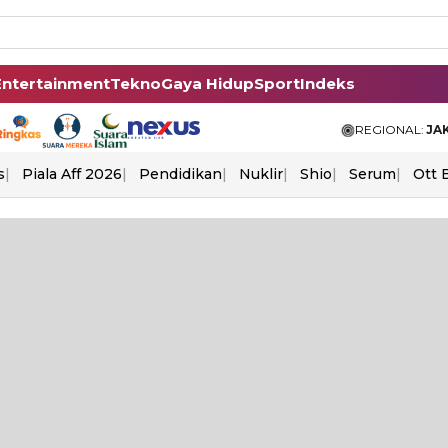
Entertainment
Tekno
Gaya Hidup
Sport
Indeks
REGIONAL:
JA
s
Piala Aff 2026
Pendidikan
Nuklir
Shio
Serum
Ott 