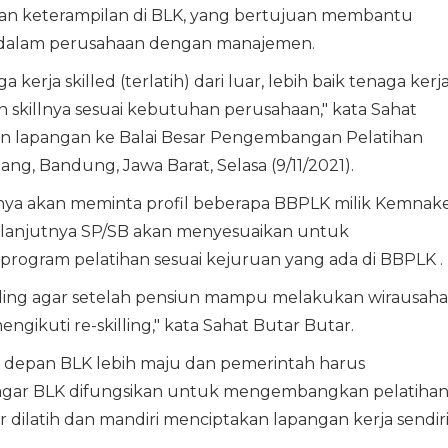
n keterampilan di BLK, yang bertujuan membantu
i dalam perusahaan dengan manajemen.
rja skilled (terlatih) dari luar, lebih baik tenaga kerj
n skillnya sesuai kebutuhan perusahaan," kata Sahat
n lapangan ke Balai Besar Pengembangan Pelatihan
, Bandung, Jawa Barat, Selasa (9/11/2021).
ya akan meminta profil beberapa BBPLK milik Kemnake
selanjutnya SP/SB akan menyesuaikan untuk
gram pelatihan sesuai kejuruan yang ada di BBPLK .
illing agar setelah pensiun mampu melakukan wirausaha
engikuti re-skilling," kata Sahat Butar Butar.
e depan BLK lebih maju dan pemerintah harus
gar BLK difungsikan untuk mengembangkan pelatiha
dilatih dan mandiri menciptakan lapangan kerja sendiri