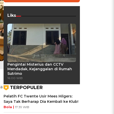
Liks
Pengintai Misterius dan CCTV
Mendadak, Kejanggalan di Rumah
Sutrimo
16:00 WIB
ya
TERPOPULER
Pelatih FC Twente Usir Mees Hilgers:
Saya Tak Berharap Dia Kembali ke Klub!
Bola |
17:39 WIB