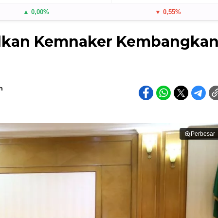
▲ 0,00%
▼ 0,55%
sulkan Kemnaker Kembangka
h
Perbesar