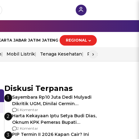
KARTA
JABAR
JATIM
JATENG
REGIONAL
›
n
Mobil Listrik
Tenaga Kesehatan
Piala Aff 2026
Ekono
Diskusi Terpanas
Sayembara Rp10 Juta Dedi Mulyadi
1
Dikritik UGM, Dinilai Cermin
Gagalnya Negara Jamin Keamanan
6 Komentar
Harta Kekayaan Iptu Setya Budi Dias,
2
Oknum KPK Pemeras Bupati
Pemalang
2 Komentar
PIP Termin II 2026 Kapan Cair? Ini
3