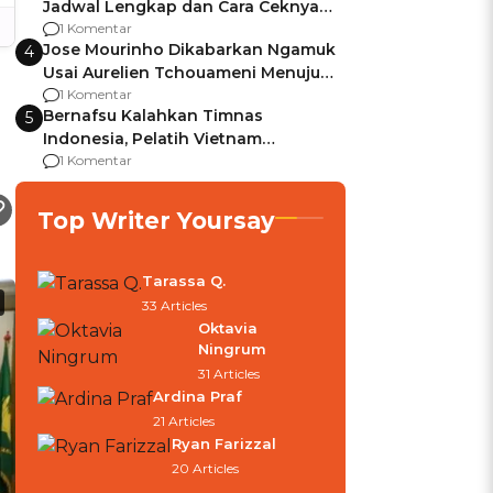
Jadwal Lengkap dan Cara Ceknya
agar Dana Tidak Hangus!
1 Komentar
Jose Mourinho Dikabarkan Ngamuk
4
Usai Aurelien Tchouameni Menuju
n
Manchester United
1 Komentar
Bernafsu Kalahkan Timnas
5
Indonesia, Pelatih Vietnam
Berencana Pakai Jimat di Pakansari
1 Komentar
Top Writer Yoursay
Tarassa Q.
33 Articles
Oktavia
Ningrum
31 Articles
Ardina Praf
21 Articles
Ryan Farizzal
20 Articles