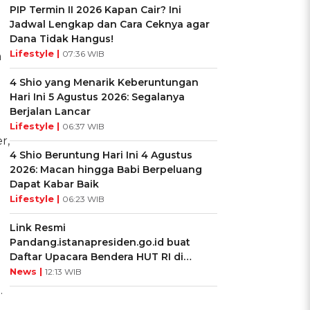
PIP Termin II 2026 Kapan Cair? Ini
Jadwal Lengkap dan Cara Ceknya agar
Dana Tidak Hangus!
Lifestyle |
07:36 WIB
a
4 Shio yang Menarik Keberuntungan
Hari Ini 5 Agustus 2026: Segalanya
Berjalan Lancar
Lifestyle |
06:37 WIB
r,
4 Shio Beruntung Hari Ini 4 Agustus
2026: Macan hingga Babi Berpeluang
Dapat Kabar Baik
Lifestyle |
06:23 WIB
Link Resmi
Pandang.istanapresiden.go.id buat
Daftar Upacara Bendera HUT RI di
n
Istana Negara
News |
12:13 WIB
.