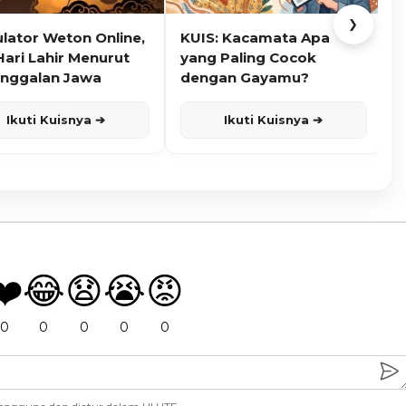
❯
ulator Weton Online,
KUIS: Kacamata Apa
K
Hari Lahir Menurut
yang Paling Cocok
nggalan Jawa
dengan Gayamu?
Ikuti Kuisnya ➔
Ikuti Kuisnya ➔
❤️
😂
😧
😭
😡
0
0
0
0
0