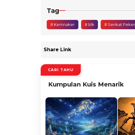
Tag
# Kemnaker
# blk
# Serikat Peker
Share Link
CARI TAHU
Kumpulan Kuis Menarik