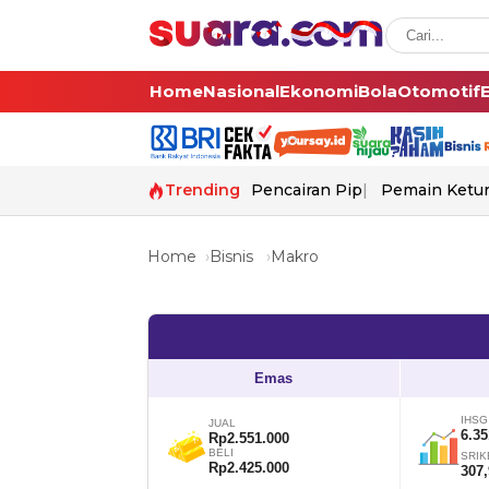
Home
Nasional
Ekonomi
Bola
Otomotif
Trending
Pencairan Pip
Pemain Ketur
Home
Bisnis
Makro
Emas
IHSG
JUAL
6.35
Rp2.551.000
BELI
SRIK
Rp2.425.000
307