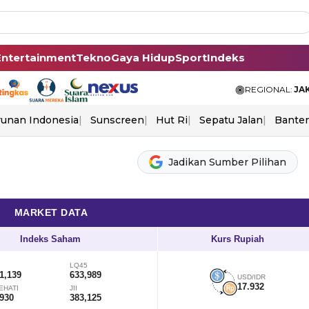
Entertainment
Tekno
Gaya Hidup
Sport
Indeks
REGIONAL:
JA
unan Indonesia
Sunscreen
Hut Ri
Sepatu Jalan
Bante
Jadikan Sumber Pilihan
MARKET DATA
Indeks Saham
Kurs Rupiah
LQ45
1,139
633,989
USD/IDR
17.932
EHATI
JII
,930
383,125