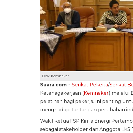
Dok: Kemnaker
Suara.com -
Serikat Pekerja
/
Serikat B
Ketenagakerjaan (
Kemnaker
) melalui B
pelatihan bagi pekerja. Ini penting un
menghadapi tantangan perubahan indu
Wakil Ketua FSP Kimia Energi Pertamb
sebagai stakeholder dan Anggota LKS T