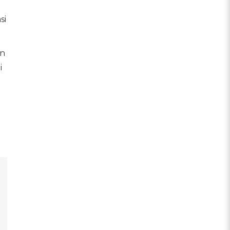
si
an
i
n