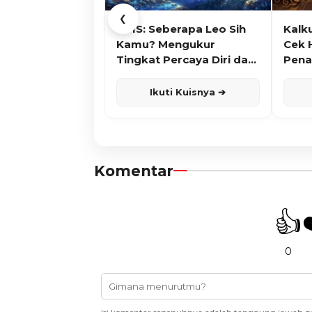
❮
KUIS: Seberapa Leo Sih
Kalk
Kamu? Mengukur
Cek 
Tingkat Percaya Diri dan
Pena
Karisma
Ikuti Kuisnya ➔
Komentar
👍
0