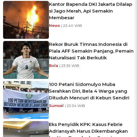
Kantor Bapenda DKI Jakarta Dilalap
si Jago Merah, Api Semakin
Membesar
News
| 23:40 WIB
Rekor Buruk Timnas Indonesia di
Piala AFF Semakin Panjang, Pemain
Naturalisasi Tak Berkutik
Bola
| 23:39 WIB
100 Petani Sidomulyo Muba
Serahkan Diri, Bela 4 Warga yang
Dituduh Mencuri di Kebun Sendiri
Sumsel
| 23:34 WIB
Eks Penyidik KPK: Kasus Febrie
Adriansyah Harus Dikembangkan