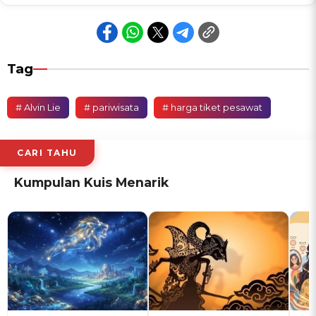
Tag
# Alvin Lie
# pariwisata
# harga tiket pesawat
CARI TAHU
Kumpulan Kuis Menarik