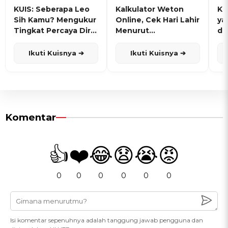
KUIS: Seberapa Leo
Kalkulator Weton
KU
Sih Kamu? Mengukur
Online, Cek Hari Lahir
ya
Tingkat Percaya Diri
Menurut
de
dan Karisma
Penanggalan Jawa
Ikuti Kuisnya ➔
Ikuti Kuisnya ➔
Komentar
👍
❤️
😂
😧
😭
😡
0
0
0
0
0
0
Isi komentar sepenuhnya adalah tanggung jawab pengguna dan