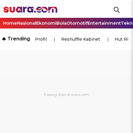
Home
Nasional
Ekonomi
Bola
Otomotif
Entertainment
Tekn
🔥 Trending
Profil
Reshuffle Kabinet
Hut Ri