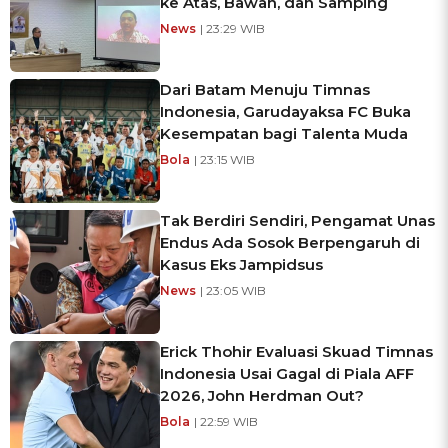
ke Atas, Bawah, dan Samping
News
| 23:29 WIB
Dari Batam Menuju Timnas
Indonesia, Garudayaksa FC Buka
Kesempatan bagi Talenta Muda
Bola
| 23:15 WIB
Tak Berdiri Sendiri, Pengamat Unas
Endus Ada Sosok Berpengaruh di
Kasus Eks Jampidsus
News
| 23:05 WIB
Erick Thohir Evaluasi Skuad Timnas
Indonesia Usai Gagal di Piala AFF
2026, John Herdman Out?
Bola
| 22:59 WIB