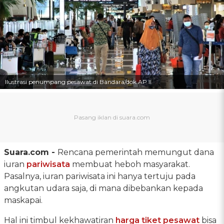
Ilustrasi penumpang pesawat di Bandara/dok AP II
Suara.com -
Rencana pemerintah memungut dana
iuran
pariwisata
membuat heboh masyarakat.
Pasalnya, iuran pariwisata ini hanya tertuju pada
angkutan udara saja, di mana dibebankan kepada
maskapai.
Hal ini timbul kekhawatiran
harga tiket pesawat
bisa