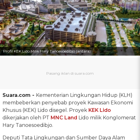
Profil KEK Lido Milik Hary Tanoesoedibjo (antara)
Suara.com -
Kementerian Lingkungan Hidup (KLH)
membeberkan penyebab proyek Kawasan Ekonomi
Khusus (KEK) Lido disegel. Proyek
KEK Lido
dikerjakan oleh PT
MNC Land
Lido milik Konglomerat
Hary Tanoesoedibjo.
Deputi Tata Lingkungan dan Sumber Daya Alam