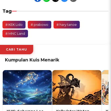
Tag
# KEK Lido
# prabowo
# hary tanoe
# MNC Land
CARI TAHU
Kumpulan Kuis Menarik