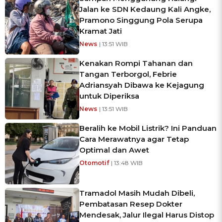
Jalan ke SDN Kedaung Kali Angke,
Pramono Singgung Pola Serupa
Kramat Jati
News
| 13:51 WIB
Kenakan Rompi Tahanan dan
Tangan Terborgol, Febrie
Adriansyah Dibawa ke Kejagung
untuk Diperiksa
News
| 13:51 WIB
Beralih ke Mobil Listrik? Ini Panduan
Cara Merawatnya agar Tetap
Optimal dan Awet
Otomotif
| 13:48 WIB
Tramadol Masih Mudah Dibeli,
Pembatasan Resep Dokter
Mendesak, Jalur Ilegal Harus Distop