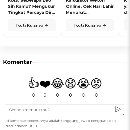
KUIS: Seberapa Leo
Kalkulator Weton
KU
Sih Kamu? Mengukur
Online, Cek Hari Lahir
ya
Tingkat Percaya Diri
Menurut
de
dan Karisma
Penanggalan Jawa
Ikuti Kuisnya ➔
Ikuti Kuisnya ➔
Komentar
👍
❤️
😂
😧
😭
😡
0
0
0
0
0
0
Isi komentar sepenuhnya adalah tanggung jawab pengguna dan
diatur dalam UU ITE