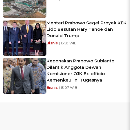
Menteri Prabowo Segel Proyek KEK
Lido Besutan Hary Tanoe dan
Donald Trump
Bisnis
| 15:58 WIB
Keponakan Prabowo Subianto
Dilantik Anggota Dewan
Komisioner OJK Ex-officio
Kemenkeu, Ini Tugasnya
Bisnis
| 15:07 WIB