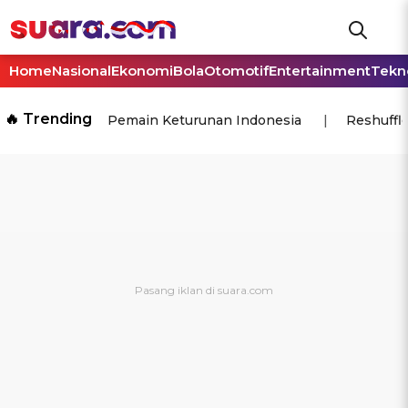
Home
Nasional
Ekonomi
Bola
Otomotif
Entertainment
Tekn
🔥 Trending
Pemain Keturunan Indonesia
Reshuffl