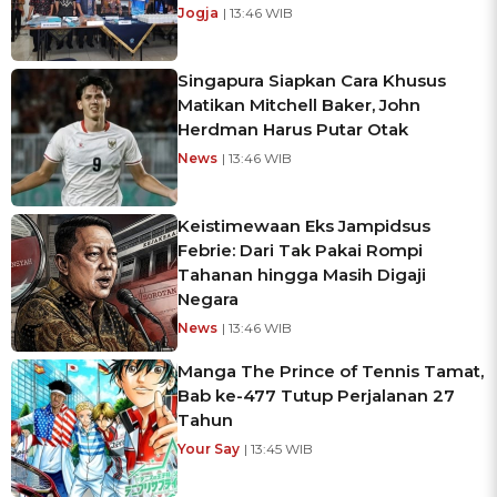
Jogja
| 13:46 WIB
Singapura Siapkan Cara Khusus
Matikan Mitchell Baker, John
Herdman Harus Putar Otak
News
| 13:46 WIB
Keistimewaan Eks Jampidsus
Febrie: Dari Tak Pakai Rompi
Tahanan hingga Masih Digaji
Negara
News
| 13:46 WIB
Manga The Prince of Tennis Tamat,
Bab ke-477 Tutup Perjalanan 27
Tahun
Your Say
| 13:45 WIB