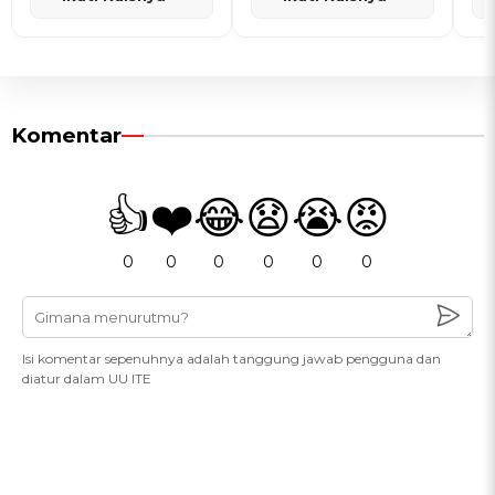
Komentar
👍
❤️
😂
😧
😭
😡
0
0
0
0
0
0
Isi komentar sepenuhnya adalah tanggung jawab pengguna dan
diatur dalam UU ITE