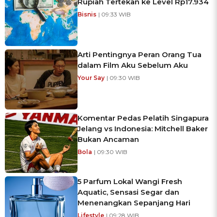
Rupiah Tertekan ke Level Rp17.934
Bisnis
| 09:33 WIB
Arti Pentingnya Peran Orang Tua
dalam Film Aku Sebelum Aku
Your Say
| 09:30 WIB
Komentar Pedas Pelatih Singapura
Jelang vs Indonesia: Mitchell Baker
Bukan Ancaman
Bola
| 09:30 WIB
5 Parfum Lokal Wangi Fresh
Aquatic, Sensasi Segar dan
Menenangkan Sepanjang Hari
Lifestyle
| 09:28 WIB