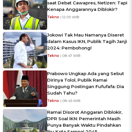
saat Debat Cawapres, Netizen: Tapi
Kenapa Anggarannya Diblokir?
Tekno
| 12:09 WIB
Jokowi Tak Mau Namanya Diseret
dalam Kasus IKN, Publik Tagih Janji
2024: Pembohong!
Tekno
| 08:47 WIB
Prabowo Ungkap Ada yang Sebut
Dirinya Tolol, Publik Ramai
Singgung Postingan Fufufafa: Dia
Sudah Tahu?
Tekno
| 08:45 WIB
Ramai Disorot Anggaran Diblokir,
DPR Soal IKN: Pemerintah Masih
Punya Banyak Waktu Pindahkan
Ibu Kota Sampai 2045