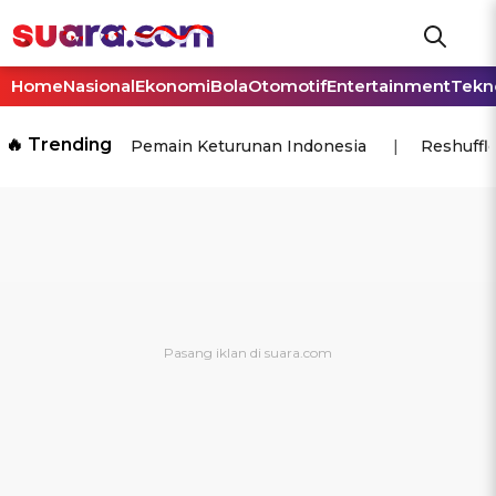
Home
Nasional
Ekonomi
Bola
Otomotif
Entertainment
Tekn
🔥 Trending
Pemain Keturunan Indonesia
Reshuffl