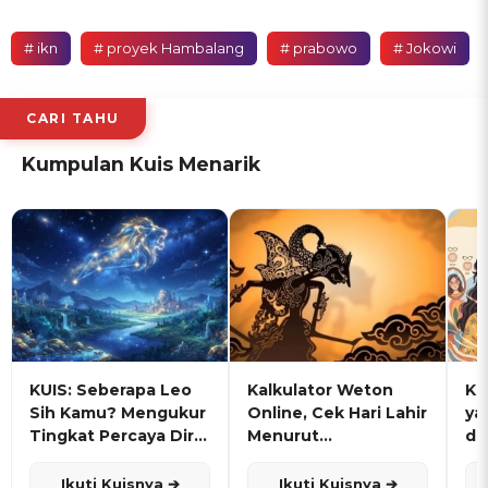
# ikn
# proyek Hambalang
# prabowo
# Jokowi
CARI TAHU
Kumpulan Kuis Menarik
KUIS: Seberapa Leo
Kalkulator Weton
KU
Sih Kamu? Mengukur
Online, Cek Hari Lahir
ya
Tingkat Percaya Diri
Menurut
de
dan Karisma
Penanggalan Jawa
Ikuti Kuisnya ➔
Ikuti Kuisnya ➔