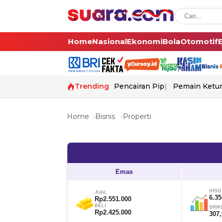
Home
Nasional
Ekonomi
Bola
Otomotif
Trending
Pencairan Pip
Pemain Ketur
Home
Bisnis
Properti
Emas
IHSG
JUAL
6.35
Rp2.551.000
BELI
SRIK
Rp2.425.000
307