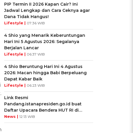
PIP Termin II 2026 Kapan Cair? Ini
Jadwal Lengkap dan Cara Ceknya agar
Dana Tidak Hangus!
Lifestyle |
07:36 WIB
4 Shio yang Menarik Keberuntungan
Hari Ini 5 Agustus 2026: Segalanya
Berjalan Lancar
Lifestyle |
06:37 WIB
4 Shio Beruntung Hari Ini 4 Agustus
2026: Macan hingga Babi Berpeluang
Dapat Kabar Baik
i
Lifestyle |
06:23 WIB
.
Link Resmi
Pandang.istanapresiden.go.id buat
Daftar Upacara Bendera HUT RI di
Istana Negara
News |
12:13 WIB
n