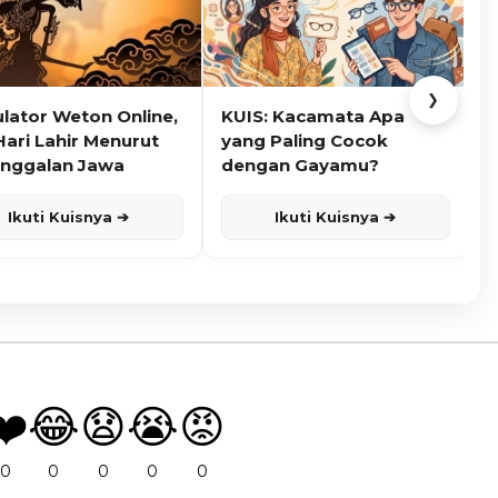
❯
ulator Weton Online,
KUIS: Kacamata Apa
K
Hari Lahir Menurut
yang Paling Cocok
nggalan Jawa
dengan Gayamu?
Ikuti Kuisnya ➔
Ikuti Kuisnya ➔
❤️
😂
😧
😭
😡
0
0
0
0
0