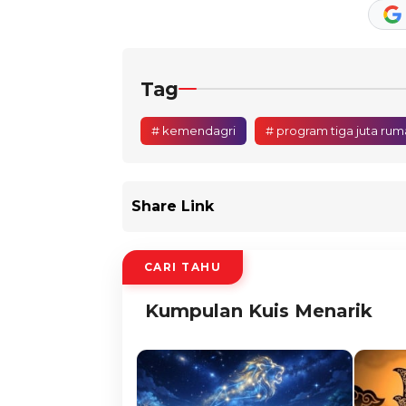
Tag
# kemendagri
# program tiga juta rum
Share Link
CARI TAHU
Kumpulan Kuis Menarik