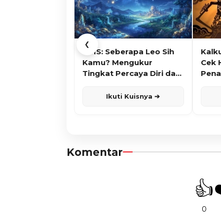
❮
KUIS: Seberapa Leo Sih
Kalk
Kamu? Mengukur
Cek 
Tingkat Percaya Diri dan
Pena
Karisma
Ikuti Kuisnya ➔
Komentar
👍
0