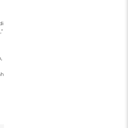
di
,”
,
ah