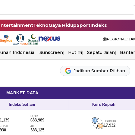
Entertainment
Tekno
Gaya Hidup
Sport
Indeks
REGIONAL:
JA
unan Indonesia
Sunscreen
Hut Ri
Sepatu Jalan
Bante
Jadikan Sumber Pilihan
MARKET DATA
Indeks Saham
Kurs Rupiah
LQ45
1,139
633,989
USD/IDR
17.932
EHATI
JII
,930
383,125