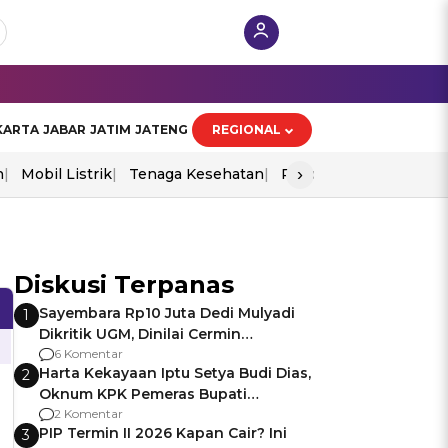
KARTA
JABAR
JATIM
JATENG
REGIONAL
›
n
Mobil Listrik
Tenaga Kesehatan
Piala Aff 2026
Ekono
Diskusi Terpanas
Sayembara Rp10 Juta Dedi Mulyadi
1
Dikritik UGM, Dinilai Cermin
Gagalnya Negara Jamin Keamanan
6 Komentar
Harta Kekayaan Iptu Setya Budi Dias,
2
Oknum KPK Pemeras Bupati
Pemalang
2 Komentar
PIP Termin II 2026 Kapan Cair? Ini
3