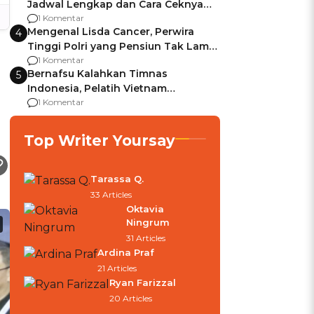
Jadwal Lengkap dan Cara Ceknya
agar Dana Tidak Hangus!
1 Komentar
Mengenal Lisda Cancer, Perwira
4
Tinggi Polri yang Pensiun Tak Lama
Usai Jadi Brigjen
1 Komentar
Bernafsu Kalahkan Timnas
5
Indonesia, Pelatih Vietnam
Berencana Pakai Jimat di Pakansari
1 Komentar
Top Writer Yoursay
Tarassa Q.
33 Articles
Oktavia
Ningrum
31 Articles
Ardina Praf
21 Articles
Ryan Farizzal
20 Articles