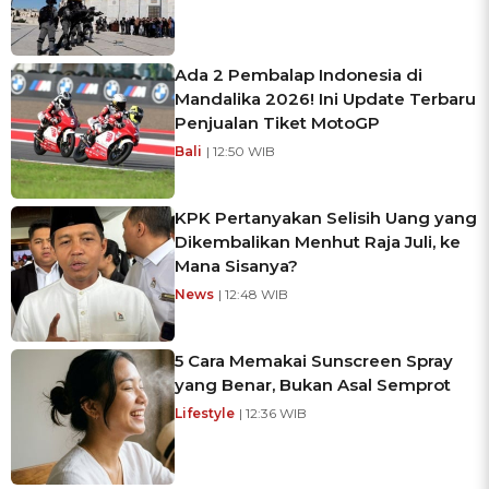
Ada 2 Pembalap Indonesia di
Mandalika 2026! Ini Update Terbaru
Penjualan Tiket MotoGP
Bali
| 12:50 WIB
KPK Pertanyakan Selisih Uang yang
Dikembalikan Menhut Raja Juli, ke
Mana Sisanya?
News
| 12:48 WIB
5 Cara Memakai Sunscreen Spray
yang Benar, Bukan Asal Semprot
Lifestyle
| 12:36 WIB