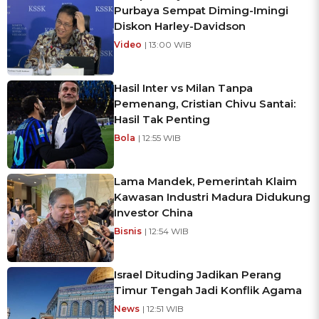
Purbaya Sempat Diming-Imingi
Diskon Harley-Davidson
Video
| 13:00 WIB
Hasil Inter vs Milan Tanpa
Pemenang, Cristian Chivu Santai:
Hasil Tak Penting
Bola
| 12:55 WIB
Lama Mandek, Pemerintah Klaim
Kawasan Industri Madura Didukung
Investor China
Bisnis
| 12:54 WIB
Israel Dituding Jadikan Perang
Timur Tengah Jadi Konflik Agama
News
| 12:51 WIB