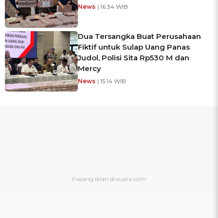
News
| 16:34 WIB
Dua Tersangka Buat Perusahaan
Fiktif untuk Sulap Uang Panas
Judol, Polisi Sita Rp530 M dan
Mercy
News
| 15:14 WIB