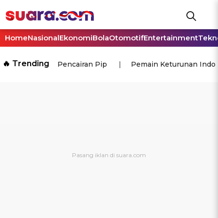
Home
Nasional
Ekonomi
Bola
Otomotif
Entertainment
Tekn
🔥 Trending
Pencairan Pip
Pemain Keturunan Indo