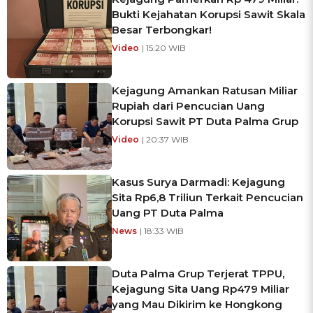
Bukti Kejahatan Korupsi Sawit Skala
Besar Terbongkar!
Video
| 15:20 WIB
Kejagung Amankan Ratusan Miliar
Rupiah dari Pencucian Uang
Korupsi Sawit PT Duta Palma Grup
Video
| 20:37 WIB
Kasus Surya Darmadi: Kejagung
Sita Rp6,8 Triliun Terkait Pencucian
Uang PT Duta Palma
News
| 18:33 WIB
Duta Palma Grup Terjerat TPPU,
Kejagung Sita Uang Rp479 Miliar
yang Mau Dikirim ke Hongkong