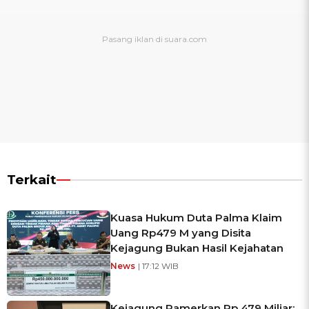
Terkait
Kuasa Hukum Duta Palma Klaim
Uang Rp479 M yang Disita
Kejagung Bukan Hasil Kejahatan
News
| 17:12 WIB
Kejagung Pamerkan Rp 479 Miliar: