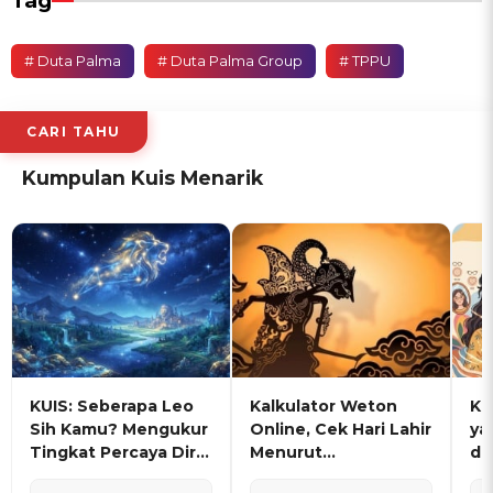
Tag
# Duta Palma
# Duta Palma Group
# TPPU
CARI TAHU
Kumpulan Kuis Menarik
KUIS: Seberapa Leo
Kalkulator Weton
KU
Sih Kamu? Mengukur
Online, Cek Hari Lahir
ya
Tingkat Percaya Diri
Menurut
de
dan Karisma
Penanggalan Jawa