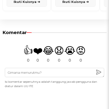
Ikuti Kuisnya ➔
Ikuti Kuisnya ➔
Komentar
👍
❤️
😂
😧
😭
😡
0
0
0
0
0
0
Isi komentar sepenuhnya adalah tanggung jawab pengguna dan
diatur dalam UU ITE