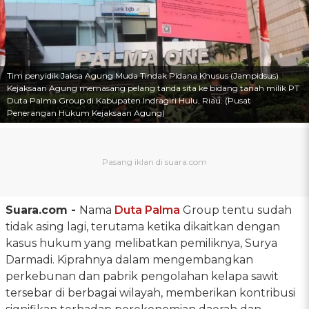
Tim penyidik Jaksa Agung Muda Tindak Pidana Khusus (Jampidsus)
Kejaksaan Agung memasang pelang tanda sita ke bidang tanah milik PT
Duta Palma Group di Kabupaten Indragiri Hulu, Riau. (Pusat
Penerangan Hukum Kejaksaan Agung)
Suara.com -
Nama
Duta Palma
Group tentu sudah
tidak asing lagi, terutama ketika dikaitkan dengan
kasus hukum yang melibatkan pemiliknya, Surya
Darmadi. Kiprahnya dalam mengembangkan
perkebunan dan pabrik pengolahan kelapa sawit
tersebar di berbagai wilayah, memberikan kontribusi