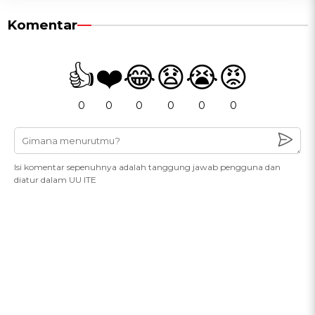
Komentar
👍
❤️
😂
😧
😭
😡
0
0
0
0
0
0
Isi komentar sepenuhnya adalah tanggung jawab pengguna dan
diatur dalam UU ITE