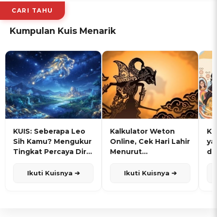
CARI TAHU
Kumpulan Kuis Menarik
KUIS: Seberapa Leo
Kalkulator Weton
KU
Sih Kamu? Mengukur
Online, Cek Hari Lahir
ya
Tingkat Percaya Diri
Menurut
de
dan Karisma
Penanggalan Jawa
Ikuti Kuisnya ➔
Ikuti Kuisnya ➔