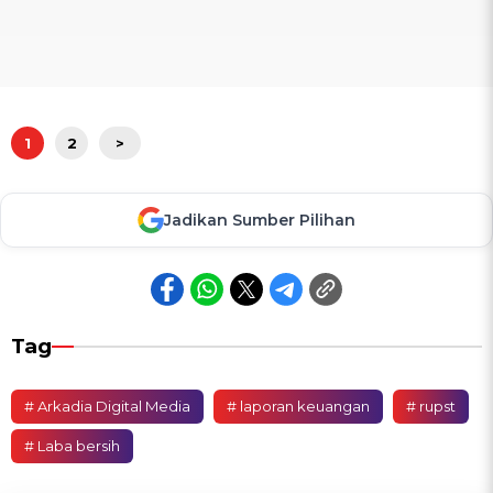
1
2
>
Jadikan Sumber Pilihan
Tag
# Arkadia Digital Media
# laporan keuangan
# rupst
# Laba bersih