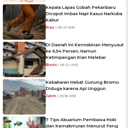
Kepala Lapas Gobah Pekanbaru
Dicopot Imbas Napi Kasus Narkoba
Kabur
Riau
| 08:23 WIB
Di Daerah Ini Kemiskinan Menyusut
ke 6,54 Persen, Namun
Ketimpangan Kian Melebar
Bisnis
| 08:20 WIB
Kebakaran Hebat Gunung Bromo
Diduga karena Api Unggun
Jatim
| 08:18 WIB
7 Tips Akuarium Pembawa Hoki
dan Kemakmuran Menurut Feng