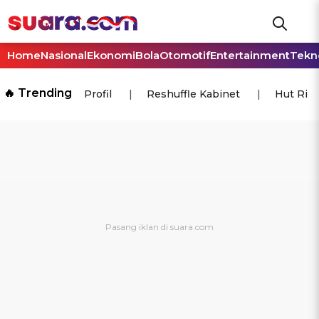
Home
Nasional
Ekonomi
Bola
Otomotif
Entertainment
Tekn
🔥 Trending
Profil
Reshuffle Kabinet
Hut Ri