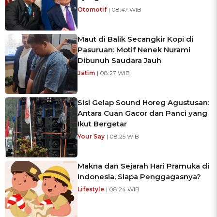
Otomotif
| 08:47 WIB
Maut di Balik Secangkir Kopi di
Pasuruan: Motif Nenek Nurami
Dibunuh Saudara Jauh
Jatim
| 08:27 WIB
Sisi Gelap Sound Horeg Agustusan:
Antara Cuan Gacor dan Panci yang
Ikut Bergetar
Your Say
| 08:25 WIB
Makna dan Sejarah Hari Pramuka di
Indonesia, Siapa Penggagasnya?
Lifestyle
| 08:24 WIB