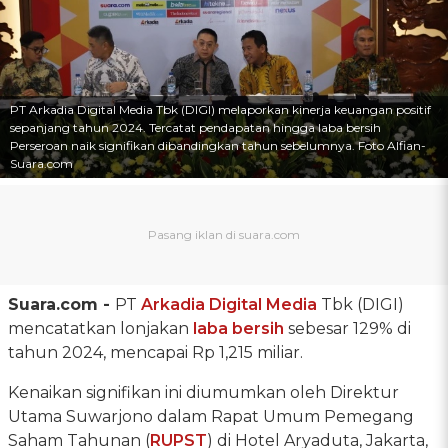
PT Arkadia Digital Media Tbk (DIGI) melaporkan kinerja keuangan positif
sepanjang tahun 2024. Tercatat pendapatan hingga laba bersih
Perseroan naik signifikan dibandingkan tahun sebelumnya. Foto Alfian-
Suara.com
Suara.com -
PT
Arkadia Digital Media
Tbk (DIGI)
mencatatkan lonjakan
laba bersih
sebesar 129% di
tahun 2024, mencapai Rp 1,215 miliar.
Kenaikan signifikan ini diumumkan oleh Direktur
Utama Suwarjono dalam Rapat Umum Pemegang
Saham Tahunan (
RUPST
) di Hotel Aryaduta, Jakarta,