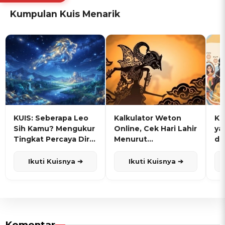
Kumpulan Kuis Menarik
KUIS: Seberapa Leo
Kalkulator Weton
KU
Sih Kamu? Mengukur
Online, Cek Hari Lahir
ya
Tingkat Percaya Diri
Menurut
de
dan Karisma
Penanggalan Jawa
Ikuti Kuisnya ➔
Ikuti Kuisnya ➔
Komentar