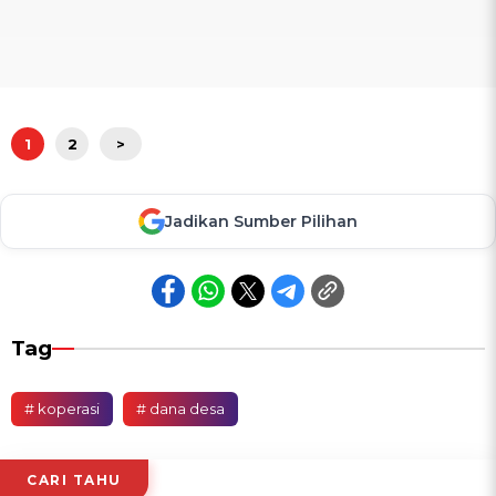
1
2
>
Jadikan Sumber Pilihan
Tag
# koperasi
# dana desa
CARI TAHU