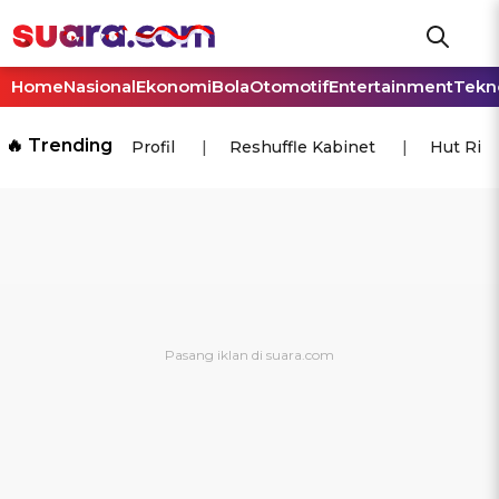
Home
Nasional
Ekonomi
Bola
Otomotif
Entertainment
Tekn
🔥 Trending
Profil
Reshuffle Kabinet
Hut Ri