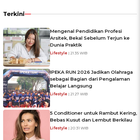
Terkini
Mengenal Pendidikan Profesi
Arsitek, Bekal Sebelum Terjun ke
Dunia Praktik
Lifestyle
| 21:35 WIB
IPEKA RUN 2026 Jadikan Olahraga
sebagai Bagian dari Pengalaman
Belajar Langsung
Lifestyle
| 21:27 WIB
5 Conditioner untuk Rambut Kering,
Bebas Kusut dan Lembut Berkilau
Lifestyle
| 20:31 WIB