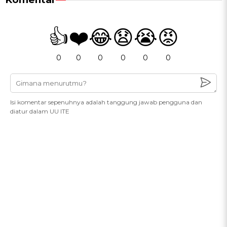
👍
❤️
😂
😧
😭
😡
0
0
0
0
0
0
Isi komentar sepenuhnya adalah tanggung jawab pengguna dan
diatur dalam UU ITE