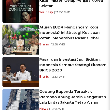
Kisah Misteri Gelap Penjara Korea
Selatan!
Your Say
| 13:00 WIB
Aturan EUDR Mengancam Kopi
Indonesia? Ini Strategi Kesiapan
Petani Menembus Pasar Global
Bisnis
| 12:58 WIB
Pasar dan Investasi Jadi Bidikan,
Indonesia Sambut Strategi Ekonomi
BRICS 2030
Bisnis
| 12:53 WIB
Gedung Bapenda Terbakar,
Pramono Anung Jamin Pengaturan
Lalu Lintas Jakarta Tetap Aman
News
| 12:45 WIB