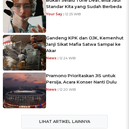
Bukan Selalu Tone Deaf, Bisa Jadi
Standar Kita yang Sudah Berbeda
Your Say
| 12:25 WIB
Gandeng KPK dan OJK, Kemenhut
Janji Sikat Mafia Satwa Sampai ke
Akar
News
| 12:24 WIB
Pramono Prioritaskan JIS untuk
Persija, Acara Konser Nanti Dulu
News
| 12:20 WIB
LIHAT ARTIKEL LAINNYA