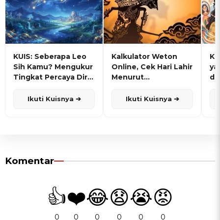
KUIS: Seberapa Leo
Kalkulator Weton
KU
Sih Kamu? Mengukur
Online, Cek Hari Lahir
ya
Tingkat Percaya Diri
Menurut
de
dan Karisma
Penanggalan Jawa
Ikuti Kuisnya ➔
Ikuti Kuisnya ➔
Komentar
👍
❤️
😂
😧
😭
😡
0
0
0
0
0
0