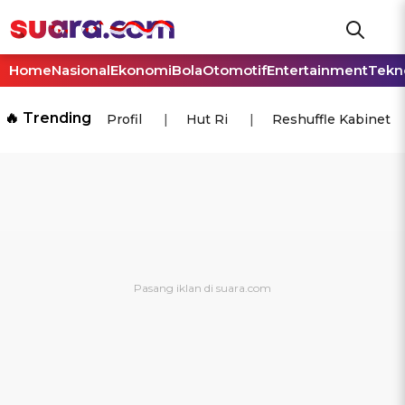
Home
Nasional
Ekonomi
Bola
Otomotif
Entertainment
Tekn
🔥 Trending
Profil
Hut Ri
Reshuffle Kabinet