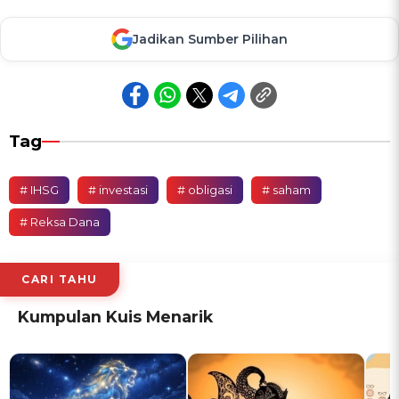
Jadikan Sumber Pilihan
Tag
# IHSG
# investasi
# obligasi
# saham
# Reksa Dana
CARI TAHU
Kumpulan Kuis Menarik