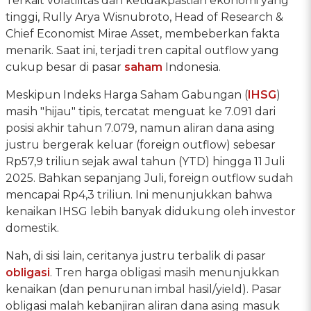
Terkait volatilitas dan ketidakpastian ekonomi yang
tinggi, Rully Arya Wisnubroto, Head of Research &
Chief Economist Mirae Asset, membeberkan fakta
menarik. Saat ini, terjadi tren capital outflow yang
cukup besar di pasar
saham
Indonesia.
Meskipun Indeks Harga Saham Gabungan (
IHSG
)
masih "hijau" tipis, tercatat menguat ke 7.091 dari
posisi akhir tahun 7.079, namun aliran dana asing
justru bergerak keluar (foreign outflow) sebesar
Rp57,9 triliun sejak awal tahun (YTD) hingga 11 Juli
2025. Bahkan sepanjang Juli, foreign outflow sudah
mencapai Rp4,3 triliun. Ini menunjukkan bahwa
kenaikan IHSG lebih banyak didukung oleh investor
domestik.
Nah, di sisi lain, ceritanya justru terbalik di pasar
obligasi
. Tren harga obligasi masih menunjukkan
kenaikan (dan penurunan imbal hasil/yield). Pasar
obligasi malah kebanjiran aliran dana asing masuk