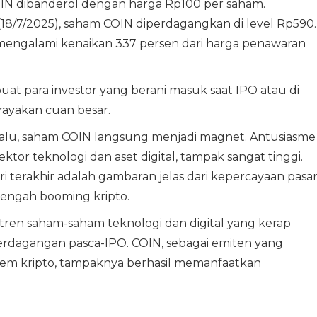
IN dibanderol dengan harga Rp100 per saham.
8/7/2025), saham COIN diperdagangkan di level Rp590.
engalami kenaikan 337 persen dari harga penawaran
buat para investor yang berani masuk saat IPO atau di
ayakan cuan besar.
lalu, saham COIN langsung menjadi magnet. Antusiasme
ektor teknologi dan aset digital, tampak sangat tinggi.
i terakhir adalah gambaran jelas dari kepercayaan pasa
 tengah booming kripto.
tren saham-saham teknologi dan digital yang kerap
perdagangan pasca-IPO. COIN, sebagai emiten yang
em kripto, tampaknya berhasil memanfaatkan