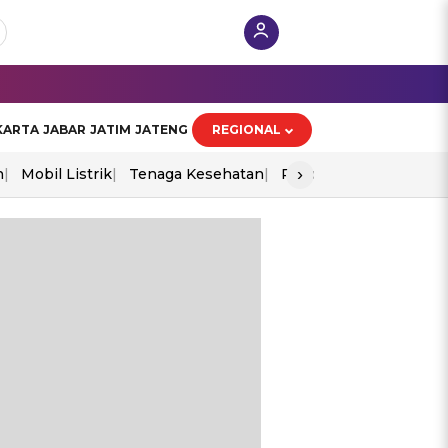
KARTA
JABAR
JATIM
JATENG
REGIONAL
›
n
Mobil Listrik
Tenaga Kesehatan
Piala Aff 2026
Ekono