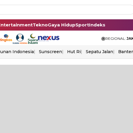
Entertainment
Tekno
Gaya Hidup
Sport
Indeks
REGIONAL:
JA
unan Indonesia
Sunscreen
Hut Ri
Sepatu Jalan
Bante