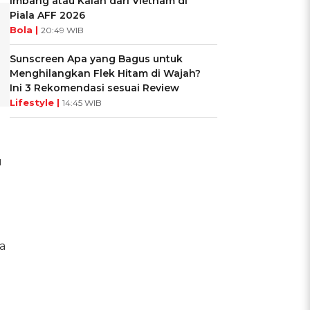
Imbang atau Kalah dari Vietnam di
Piala AFF 2026
Bola |
20:49 WIB
Sunscreen Apa yang Bagus untuk
Menghilangkan Flek Hitam di Wajah?
Ini 3 Rekomendasi sesuai Review
Lifestyle |
14:45 WIB
u
a