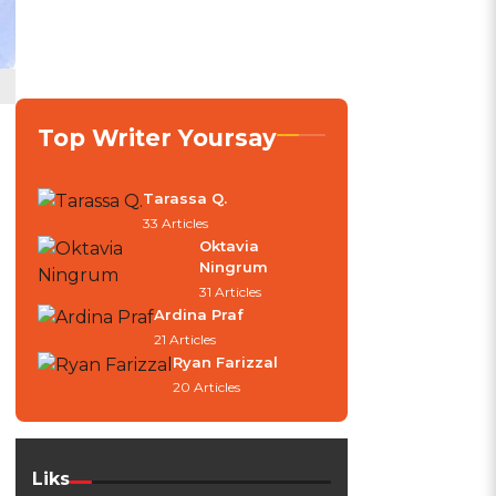
Top Writer Yoursay
Tarassa Q.
33 Articles
Oktavia
Ningrum
31 Articles
Ardina Praf
21 Articles
Ryan Farizzal
20 Articles
Liks