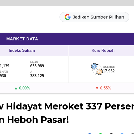
Jadikan Sumber Pilihan
MARKET DATA
Indeks Saham
Kurs Rupiah
LQ45
1,139
633,989
USD/IDR
17.932
EHATI
JII
,930
383,125
▲ 0,00%
▼ 0,55%
 Hidayat Meroket 337 Perse
n Heboh Pasar!