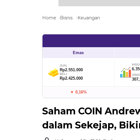
Home
Bisnis
Keuangan
Emas
IHSG
JUAL
6.35
Rp2.551.000
BELI
SRIK
Rp2.425.000
307
▼ 0,16%
Saham COIN Andrew
dalam Sekejap, Biki