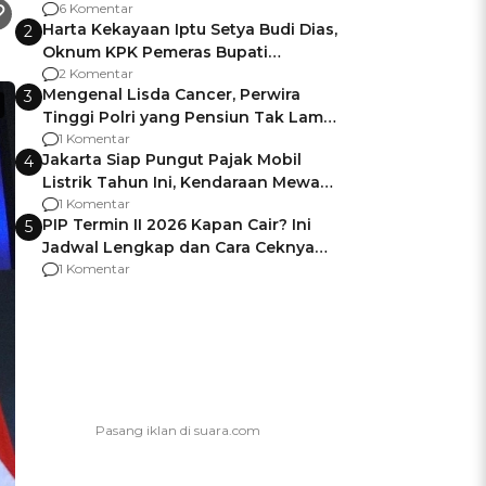
Gagalnya Negara Jamin Keamanan
6 Komentar
Harta Kekayaan Iptu Setya Budi Dias,
2
Oknum KPK Pemeras Bupati
Pemalang
2 Komentar
Mengenal Lisda Cancer, Perwira
3
Tinggi Polri yang Pensiun Tak Lama
Usai Jadi Brigjen
1 Komentar
Jakarta Siap Pungut Pajak Mobil
4
Listrik Tahun Ini, Kendaraan Mewah
Kena hingga 75% PKB
1 Komentar
PIP Termin II 2026 Kapan Cair? Ini
5
Jadwal Lengkap dan Cara Ceknya
agar Dana Tidak Hangus!
1 Komentar