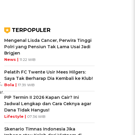
TERPOPULER
Mengenal Lisda Cancer, Perwira Tinggi
Polri yang Pensiun Tak Lama Usai Jadi
Brigjen
News |
11:22 WIB
Pelatih FC Twente Usir Mees Hilgers:
Saya Tak Berharap Dia Kembali ke Klub!
,
Bola |
17:39 WIB
r.
PIP Termin II 2026 Kapan Cair? Ini
Jadwal Lengkap dan Cara Ceknya agar
Dana Tidak Hangus!
Lifestyle |
07:36 WIB
Skenario Timnas Indonesia Jika