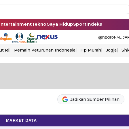
Entertainment
Tekno
Gaya Hidup
Sport
Indeks
REGIONAL:
JA
ut Ri
Pemain Keturunan Indonesia
Hp Murah
Jogja
Shi
Jadikan Sumber Pilihan
MARKET DATA