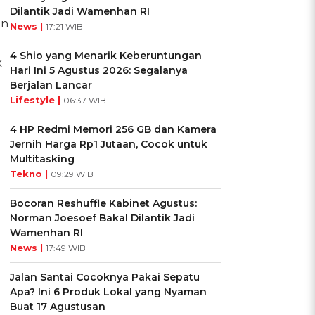
Dilantik Jadi Wamenhan RI
an
News |
17:21 WIB
4 Shio yang Menarik Keberuntungan
k
Hari Ini 5 Agustus 2026: Segalanya
Berjalan Lancar
Lifestyle |
06:37 WIB
4 HP Redmi Memori 256 GB dan Kamera
Jernih Harga Rp1 Jutaan, Cocok untuk
Multitasking
Tekno |
09:29 WIB
Bocoran Reshuffle Kabinet Agustus:
Norman Joesoef Bakal Dilantik Jadi
Wamenhan RI
News |
17:49 WIB
Jalan Santai Cocoknya Pakai Sepatu
Apa? Ini 6 Produk Lokal yang Nyaman
Buat 17 Agustusan