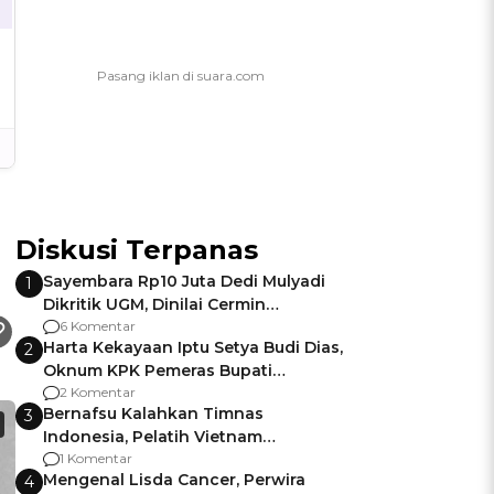
Diskusi Terpanas
Sayembara Rp10 Juta Dedi Mulyadi
1
Dikritik UGM, Dinilai Cermin
Gagalnya Negara Jamin Keamanan
6 Komentar
Harta Kekayaan Iptu Setya Budi Dias,
2
Oknum KPK Pemeras Bupati
Pemalang
2 Komentar
Bernafsu Kalahkan Timnas
3
Indonesia, Pelatih Vietnam
Berencana Pakai Jimat di Pakansari
1 Komentar
Mengenal Lisda Cancer, Perwira
4