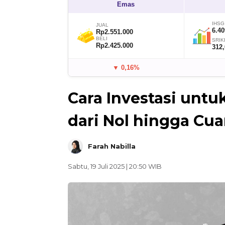
Emas
IHSG
JUAL
6.40
Rp2.551.000
BELI
SRIK
Rp2.425.000
312
▼ 0,16%
Cara Investasi unt
dari Nol hingga Cu
Farah Nabilla
Sabtu, 19 Juli 2025 | 20:50 WIB