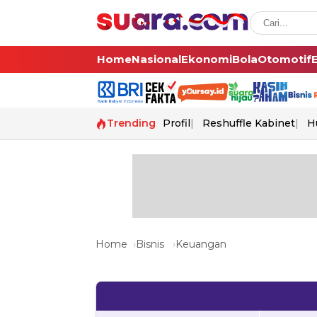
Home
Nasional
Ekonomi
Bola
Otomotif
Trending
Profil
Reshuffle Kabinet
H
Home
Bisnis
Keuangan