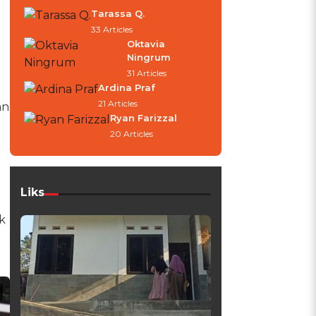
Tarassa Q.
33 Articles
Oktavia
Ningrum
31 Articles
Ardina Praf
21 Articles
an
Ryan Farizzal
20 Articles
Liks
k