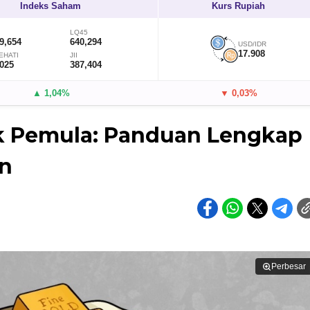
Indeks Saham
Kurs Rupiah
LQ45
9,654
640,294
USD/IDR
17.908
EHATI
JII
,025
387,404
▲ 1,04%
▼ 0,03%
uk Pemula: Panduan Lengkap
an
Perbesar