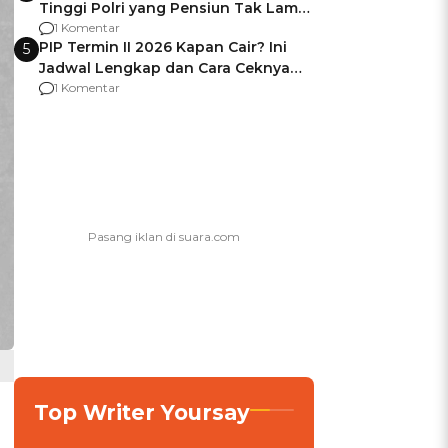
Tinggi Polri yang Pensiun Tak Lama
Usai Jadi Brigjen
1 Komentar
PIP Termin II 2026 Kapan Cair? Ini
5
Jadwal Lengkap dan Cara Ceknya
agar Dana Tidak Hangus!
1 Komentar
Top Writer Yoursay