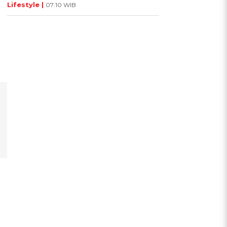
Lifestyle |
07:10 WIB