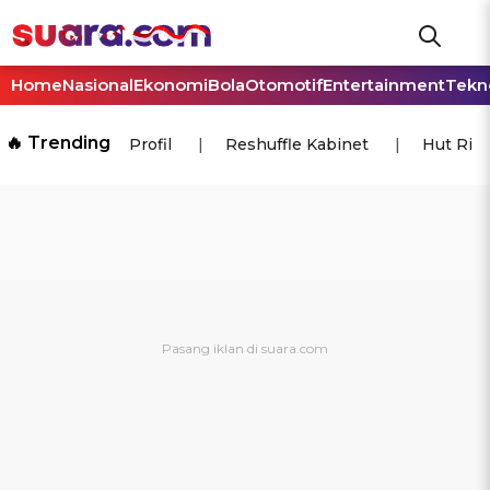
Home
Nasional
Ekonomi
Bola
Otomotif
Entertainment
Tekn
🔥 Trending
Profil
Reshuffle Kabinet
Hut Ri