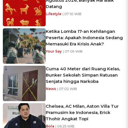
Agustus 2026, Banyak Hal Baik
Datang
Lifestyle
| 07:10 WIB
Ketika Lomba 17-an Kehilangan
Peserta: Apakah Indonesia Sedang
Memasuki Era Krisis Anak?
Your Say
| 07:09 WIB
Cuma 40 Meter dari Ruang Kelas,
Bunker Sekolah Simpan Ratusan
Senjata hingga Narkoba
News
| 07:02 WIB
Chelsea, AC Milan, Aston Villa Tur
Pramusim ke Indonesia, Erick
Thohir Angkat Topi
Bola
| 06:25 WIB