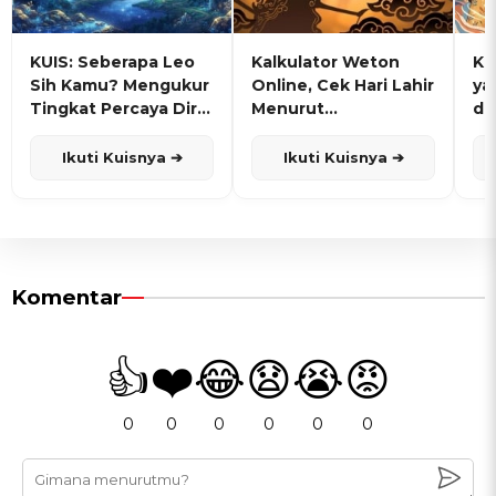
KUIS: Seberapa Leo
Kalkulator Weton
KU
Sih Kamu? Mengukur
Online, Cek Hari Lahir
ya
Tingkat Percaya Diri
Menurut
de
dan Karisma
Penanggalan Jawa
Ikuti Kuisnya ➔
Ikuti Kuisnya ➔
Komentar
👍
❤️
😂
😧
😭
😡
0
0
0
0
0
0