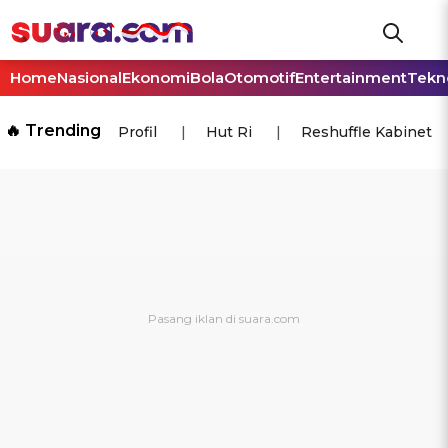
Home
Nasional
Ekonomi
Bola
Otomotif
Entertainment
Tekn
🔥 Trending
Profil
Hut Ri
Reshuffle Kabinet