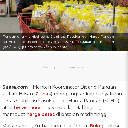
Pengunjung membeli beras Stabilisasi Pasokan dan Harga Pangan
(SPHP) di ritel modern, Lotte Grosir Pasar Rebo, Jakarta Timur, Jumat
(8/9/2023). [Suara.com/Alfian Winanto]
Suara.com -
Menteri Koordinator Bidang Pangan
Zulkifli Hasan (
Zulhas
) mengungkapkan penyaluran
beras Stabilisasi Pasokan dan Harga Pangan (SPHP)
atau
beras murah
masih sedikit. Hal ini yang
membuat
harga beras
di pasaran masih tinggi.
Maka dari itu, Zulhas meminta Perum
Bulog
untuk