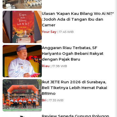
Ulasan 'Kapan Kau Bilang Wo Ai Ni?'
: Jodoh Ada di Tangan Ibu dan
Camer
Your Say
| 17:45 WIB
Anggaran Riau Terbatas, SF
Hariyanto Ogah Bebani Rakyat
dengan Pajak Baru
Riau
| 17:38 WIB
Ikut JETE Run 2026 di Surabaya,
Beli Tiketnya Lebih Hemat Pakai
BRImo
Bri
| 17:35 WIB
Review Sepeda Gunung Polygon