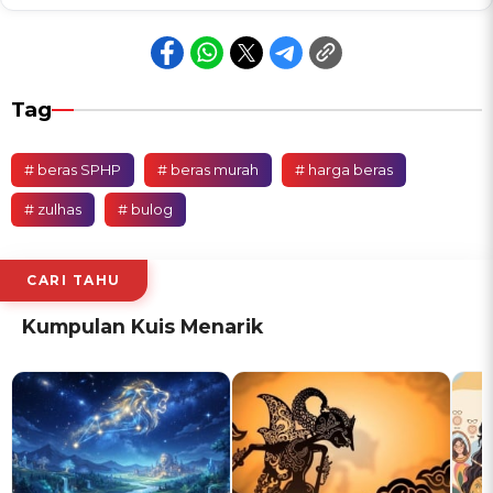
Tag
# beras SPHP
# beras murah
# harga beras
# zulhas
# bulog
CARI TAHU
Kumpulan Kuis Menarik