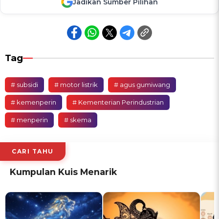
Jadikan Sumber Pilihan
Tag
# subsidi
# motor listrik
# agus gumiwang
# kemenperin
# Kementerian Perindustrian
# menperin
# skema
CARI TAHU
Kumpulan Kuis Menarik