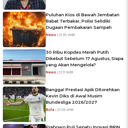
Puluhan Kios di Bawah Jembatan
Babat Terbakar, Polisi Selidiki
Dugaan Pembakaran Sampah
News
| 21:39 WIB
30 Ribu Kopdes Merah Putih
Dikebut Sebelum 17 Agustus, Siapa
yang Akan Mengelola?
News
| 21:11 WIB
Bangga! Prestasi Apik Ditorehkan
Kevin Diks di Awal Musim
Bundesliga 2026/2027
Bola
| 21:05 WIB
Prabowo Puji Sepatu Inovasi BRIN