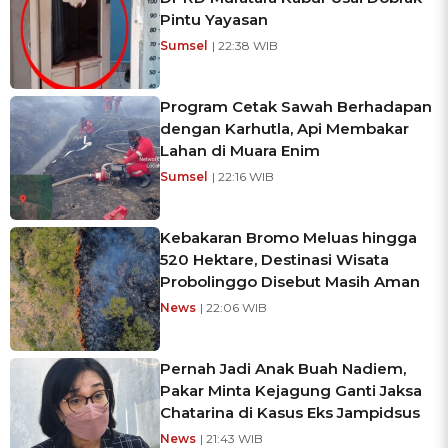
Pintu Yayasan
Sumsel
| 22:38 WIB
Program Cetak Sawah Berhadapan
dengan Karhutla, Api Membakar
Lahan di Muara Enim
Sumsel
| 22:16 WIB
Kebakaran Bromo Meluas hingga
520 Hektare, Destinasi Wisata
Probolinggo Disebut Masih Aman
News
| 22:06 WIB
Pernah Jadi Anak Buah Nadiem,
Pakar Minta Kejagung Ganti Jaksa
Chatarina di Kasus Eks Jampidsus
News
| 21:43 WIB