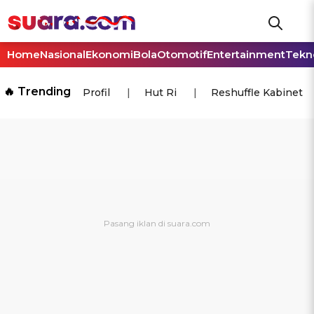
Home
Nasional
Ekonomi
Bola
Otomotif
Entertainment
Tekn
🔥 Trending
Profil
Hut Ri
Reshuffle Kabinet