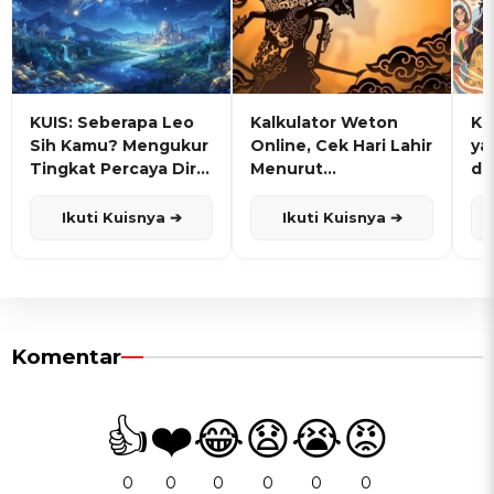
KUIS: Seberapa Leo
Kalkulator Weton
KU
Sih Kamu? Mengukur
Online, Cek Hari Lahir
ya
Tingkat Percaya Diri
Menurut
de
dan Karisma
Penanggalan Jawa
Ikuti Kuisnya ➔
Ikuti Kuisnya ➔
Komentar
👍
❤️
😂
😧
😭
😡
0
0
0
0
0
0