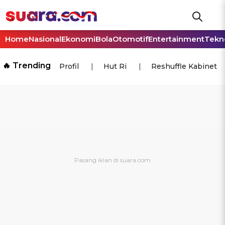
Home
Nasional
Ekonomi
Bola
Otomotif
Entertainment
Tekn
🔥 Trending
Profil
Hut Ri
Reshuffle Kabinet