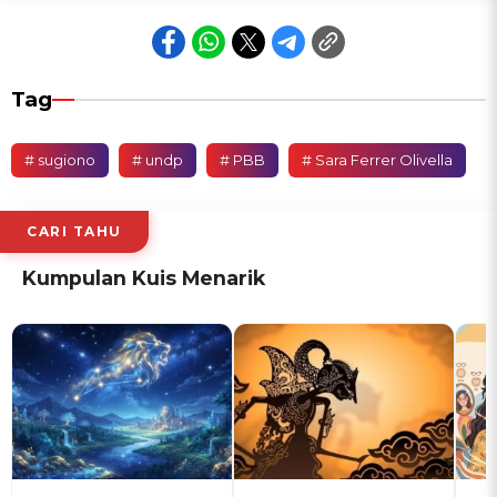
Tag
# sugiono
# undp
# PBB
# Sara Ferrer Olivella
CARI TAHU
Kumpulan Kuis Menarik