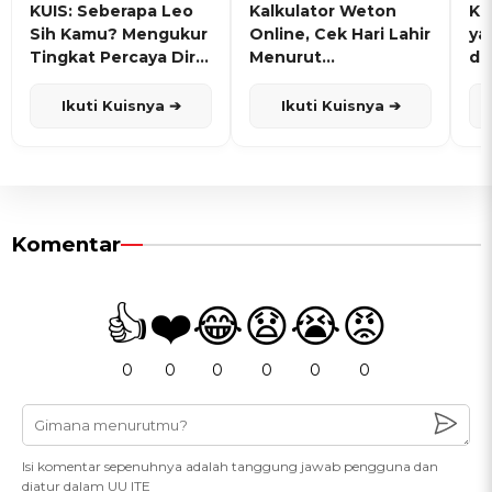
KUIS: Seberapa Leo
Kalkulator Weton
KU
Sih Kamu? Mengukur
Online, Cek Hari Lahir
ya
Tingkat Percaya Diri
Menurut
de
dan Karisma
Penanggalan Jawa
Ikuti Kuisnya ➔
Ikuti Kuisnya ➔
Komentar
👍
❤️
😂
😧
😭
😡
0
0
0
0
0
0
Isi komentar sepenuhnya adalah tanggung jawab pengguna dan
diatur dalam UU ITE