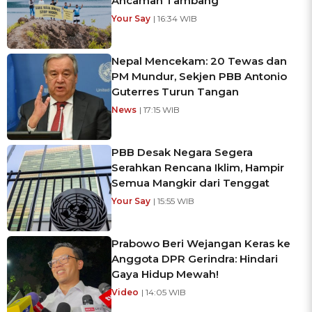
Ancaman Tambang
Your Say
| 16:34 WIB
Nepal Mencekam: 20 Tewas dan
PM Mundur, Sekjen PBB Antonio
Guterres Turun Tangan
News
| 17:15 WIB
PBB Desak Negara Segera
Serahkan Rencana Iklim, Hampir
Semua Mangkir dari Tenggat
Your Say
| 15:55 WIB
Prabowo Beri Wejangan Keras ke
Anggota DPR Gerindra: Hindari
Gaya Hidup Mewah!
Video
| 14:05 WIB