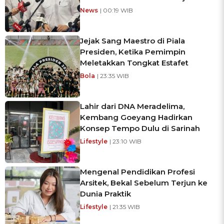
News
| 00:19 WIB
Jejak Sang Maestro di Piala
Presiden, Ketika Pemimpin
Meletakkan Tongkat Estafet
Bola
| 23:35 WIB
Lahir dari DNA Meradelima,
Kembang Goeyang Hadirkan
Konsep Tempo Dulu di Sarinah
Lifestyle
| 23:10 WIB
Mengenal Pendidikan Profesi
Arsitek, Bekal Sebelum Terjun ke
Dunia Praktik
Lifestyle
| 21:35 WIB