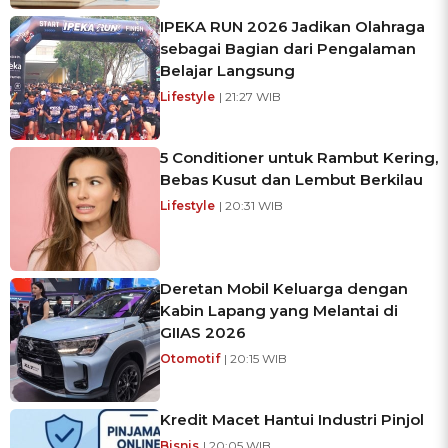
IPEKA RUN 2026 Jadikan Olahraga
sebagai Bagian dari Pengalaman
Belajar Langsung
Lifestyle
| 21:27 WIB
5 Conditioner untuk Rambut Kering,
Bebas Kusut dan Lembut Berkilau
Lifestyle
| 20:31 WIB
Deretan Mobil Keluarga dengan
Kabin Lapang yang Melantai di
GIIAS 2026
Otomotif
| 20:15 WIB
Kredit Macet Hantui Industri Pinjol
Bisnis
| 20:05 WIB