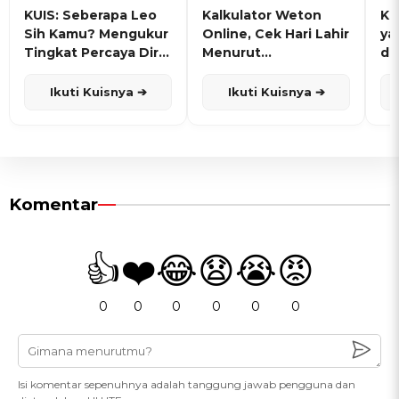
KUIS: Seberapa Leo
Kalkulator Weton
KU
Sih Kamu? Mengukur
Online, Cek Hari Lahir
ya
Tingkat Percaya Diri
Menurut
de
dan Karisma
Penanggalan Jawa
Ikuti Kuisnya ➔
Ikuti Kuisnya ➔
Komentar
👍
❤️
😂
😧
😭
😡
0
0
0
0
0
0
Isi komentar sepenuhnya adalah tanggung jawab pengguna dan