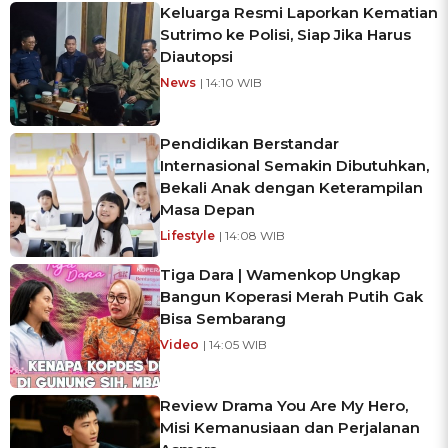
Keluarga Resmi Laporkan Kematian
Sutrimo ke Polisi, Siap Jika Harus
Diautopsi
News
| 14:10 WIB
Pendidikan Berstandar
Internasional Semakin Dibutuhkan,
Bekali Anak dengan Keterampilan
Masa Depan
Lifestyle
| 14:08 WIB
Tiga Dara | Wamenkop Ungkap
Bangun Koperasi Merah Putih Gak
Bisa Sembarang
Video
| 14:05 WIB
Review Drama You Are My Hero,
Misi Kemanusiaan dan Perjalanan