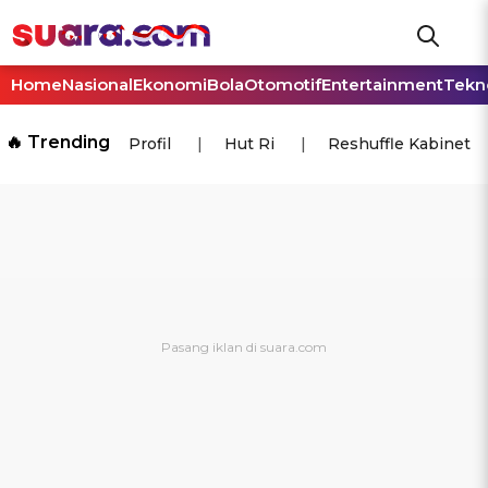
Home
Nasional
Ekonomi
Bola
Otomotif
Entertainment
Tekn
🔥 Trending
Profil
Hut Ri
Reshuffle Kabinet