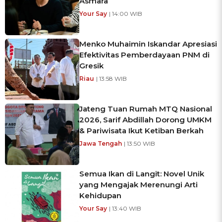
Asmara
Your Say
| 14:00 WIB
Menko Muhaimin Iskandar Apresiasi
Efektivitas Pemberdayaan PNM di
Gresik
Riau
| 13:58 WIB
Jateng Tuan Rumah MTQ Nasional
2026, Sarif Abdillah Dorong UMKM
& Pariwisata Ikut Ketiban Berkah
Jawa Tengah
| 13:50 WIB
Semua Ikan di Langit: Novel Unik
yang Mengajak Merenungi Arti
Kehidupan
Your Say
| 13:40 WIB