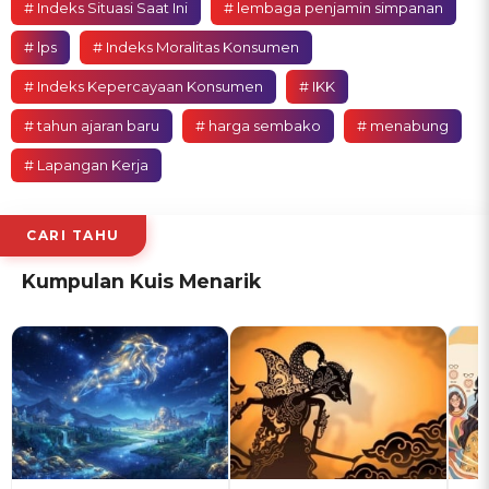
# Indeks Situasi Saat Ini
# lembaga penjamin simpanan
# lps
# Indeks Moralitas Konsumen
# Indeks Kepercayaan Konsumen
# IKK
# tahun ajaran baru
# harga sembako
# menabung
# Lapangan Kerja
CARI TAHU
Kumpulan Kuis Menarik