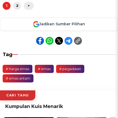
1
2
>
Jadikan Sumber Pilihan
Tag
# harga emas
# emas
# pegadaian
# emas antam
CARI TAHU
Kumpulan Kuis Menarik