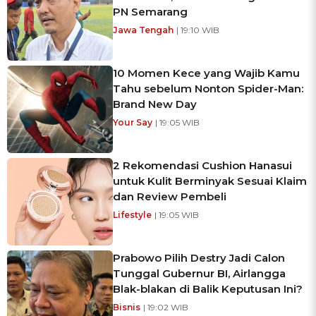
PN Semarang
Jawa Tengah
| 19:10 WIB
10 Momen Kece yang Wajib Kamu
Tahu sebelum Nonton Spider-Man:
Brand New Day
Your Say
| 19:05 WIB
2 Rekomendasi Cushion Hanasui
untuk Kulit Berminyak Sesuai Klaim
dan Review Pembeli
Lifestyle
| 19:05 WIB
Prabowo Pilih Destry Jadi Calon
Tunggal Gubernur BI, Airlangga
Blak-blakan di Balik Keputusan Ini?
Bisnis
| 19:02 WIB