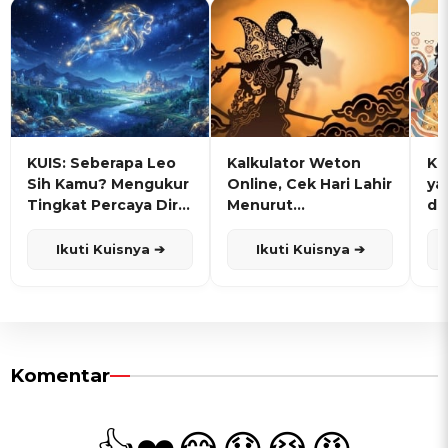
KUIS: Seberapa Leo
Kalkulator Weton
KU
Sih Kamu? Mengukur
Online, Cek Hari Lahir
ya
Tingkat Percaya Diri
Menurut
de
dan Karisma
Penanggalan Jawa
Ikuti Kuisnya ➔
Ikuti Kuisnya ➔
Komentar