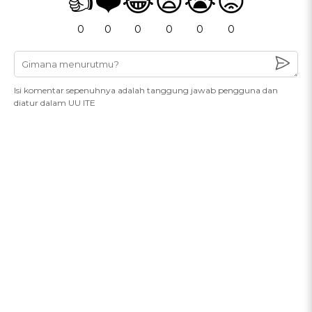
👍
❤️
😂
😧
😭
😡
0
0
0
0
0
0
Isi komentar sepenuhnya adalah tanggung jawab pengguna dan
diatur dalam UU ITE