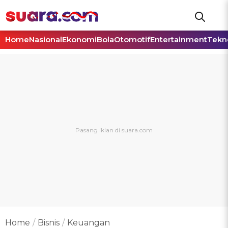
Home
Nasional
Ekonomi
Bola
Otomotif
Entertainment
Tekn
Home
Bisnis
Keuangan