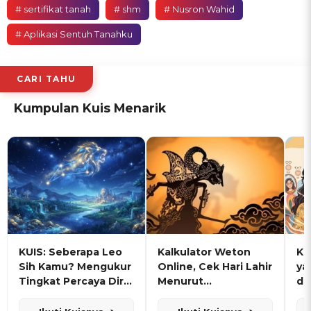
# sertifikat tanah
# shm
# Nusron Wahid
# Aplikasi Sentuh Tanahku
CARI TAHU
Kumpulan Kuis Menarik
KUIS: Seberapa Leo
Kalkulator Weton
KU
Sih Kamu? Mengukur
Online, Cek Hari Lahir
ya
Tingkat Percaya Diri
Menurut
de
dan Karisma
Penanggalan Jawa