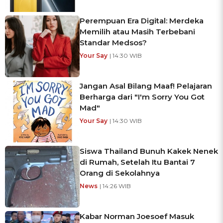
Perempuan Era Digital: Merdeka
Memilih atau Masih Terbebani
Standar Medsos?
Your Say
| 14:30 WIB
Jangan Asal Bilang Maaf! Pelajaran
Berharga dari "I'm Sorry You Got
Mad"
Your Say
| 14:30 WIB
Siswa Thailand Bunuh Kakek Nenek
di Rumah, Setelah Itu Bantai 7
Orang di Sekolahnya
News
| 14:26 WIB
Kabar Norman Joesoef Masuk