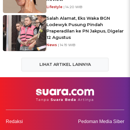
Lifestyle
| 14:20 WIB
Salah Alamat, Eks Waka BGN
Lodewyk Pusung Pindah
Praperadilan ke PN Jakpus, Digelar
12 Agustus
News
| 14:19 WIB
LIHAT ARTIKEL LAINNYA
Redaksi
Pedoman Media Siber