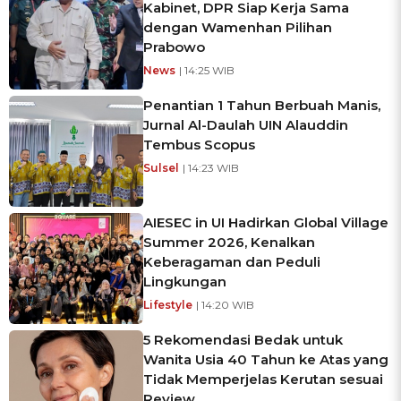
Kabinet, DPR Siap Kerja Sama
dengan Wamenhan Pilihan
Prabowo
News
| 14:25 WIB
Penantian 1 Tahun Berbuah Manis,
Jurnal Al-Daulah UIN Alauddin
Tembus Scopus
Sulsel
| 14:23 WIB
AIESEC in UI Hadirkan Global Village
Summer 2026, Kenalkan
Keberagaman dan Peduli
Lingkungan
Lifestyle
| 14:20 WIB
5 Rekomendasi Bedak untuk
Wanita Usia 40 Tahun ke Atas yang
Tidak Memperjelas Kerutan sesuai
Review