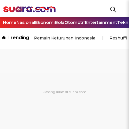
Home
Nasional
Ekonomi
Bola
Otomotif
Entertainment
Tekn
🔥 Trending
Pemain Keturunan Indonesia
Reshuffl