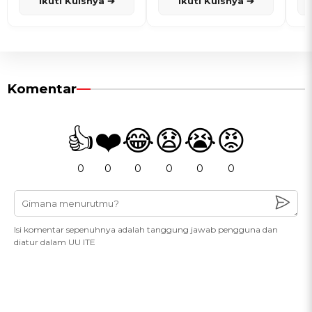
Ikuti Kuisnya ➔
Ikuti Kuisnya ➔
Komentar
👍
❤️
😂
😧
😭
😡
0
0
0
0
0
0
Isi komentar sepenuhnya adalah tanggung jawab pengguna dan
diatur dalam UU ITE