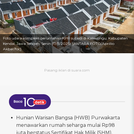
Foto udara kompleks perumahan KPR subsidi di Kaliwungu, Kabupaten
Kendal, Jawa Tengah, Senin (17/11/2025). [ANTARA FOTO/Aprillio
Akbar/foc]
Hunian Warisan Bangsa (HWB) Purwakarta
menawarkan rumah seharga mulai Rp98
juta berstatus Sertifikat Hak Milik (SHM).