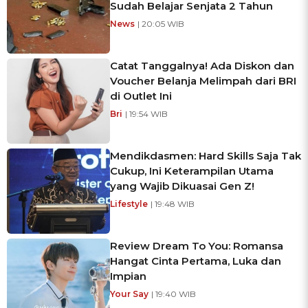
Sudah Belajar Senjata 2 Tahun
News
| 20:05 WIB
Catat Tanggalnya! Ada Diskon dan
Voucher Belanja Melimpah dari BRI
di Outlet Ini
Bri
| 19:54 WIB
Mendikdasmen: Hard Skills Saja Tak
Cukup, Ini Keterampilan Utama
yang Wajib Dikuasai Gen Z!
Lifestyle
| 19:48 WIB
Review Dream To You: Romansa
Hangat Cinta Pertama, Luka dan
Impian
Your Say
| 19:40 WIB