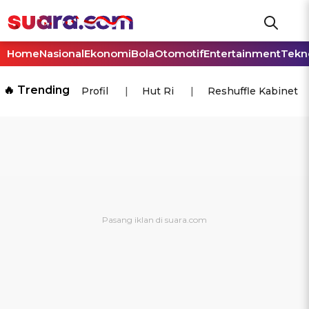
Home
Nasional
Ekonomi
Bola
Otomotif
Entertainment
Tekn
🔥 Trending
Profil
Hut Ri
Reshuffle Kabinet