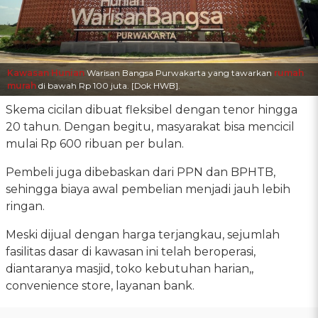
Kawasan Hunian
Warisan Bangsa Purwakarta yang tawarkan
rumah
murah
di bawah Rp 100 juta. [Dok HWB].
Skema cicilan dibuat fleksibel dengan tenor hingga
20 tahun. Dengan begitu, masyarakat bisa mencicil
mulai Rp 600 ribuan per bulan.
Pembeli juga dibebaskan dari PPN dan BPHTB,
sehingga biaya awal pembelian menjadi jauh lebih
ringan.
Meski dijual dengan harga terjangkau, sejumlah
fasilitas dasar di kawasan ini telah beroperasi,
diantaranya masjid, toko kebutuhan harian,,
convenience store, layanan bank.