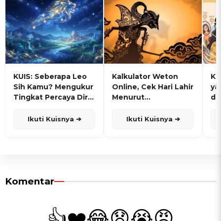
KUIS: Seberapa Leo
Kalkulator Weton
KU
Sih Kamu? Mengukur
Online, Cek Hari Lahir
ya
Tingkat Percaya Diri
Menurut
de
dan Karisma
Penanggalan Jawa
Ikuti Kuisnya ➔
Ikuti Kuisnya ➔
Komentar
👍
❤️
😂
😧
😭
😡