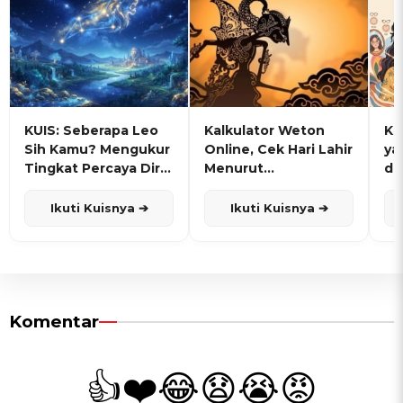
KUIS: Seberapa Leo
Kalkulator Weton
KU
Sih Kamu? Mengukur
Online, Cek Hari Lahir
ya
Tingkat Percaya Diri
Menurut
de
dan Karisma
Penanggalan Jawa
Ikuti Kuisnya ➔
Ikuti Kuisnya ➔
Komentar
👍
❤️
😂
😧
😭
😡