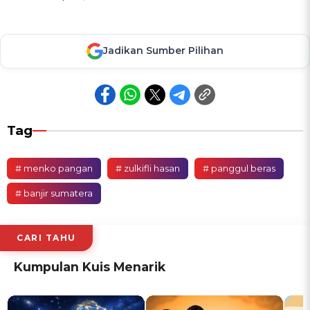
Jadikan Sumber Pilihan
Tag
# menko pangan
# zulkifli hasan
# panggul beras
# banjir sumatera
CARI TAHU
Kumpulan Kuis Menarik