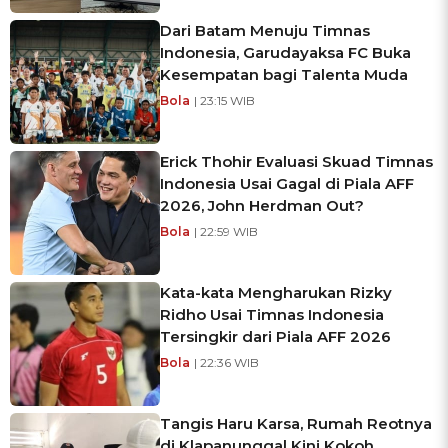
Dari Batam Menuju Timnas
Indonesia, Garudayaksa FC Buka
Kesempatan bagi Talenta Muda
Bola
| 23:15 WIB
Erick Thohir Evaluasi Skuad Timnas
Indonesia Usai Gagal di Piala AFF
2026, John Herdman Out?
Bola
| 22:59 WIB
Kata-kata Mengharukan Rizky
Ridho Usai Timnas Indonesia
Tersingkir dari Piala AFF 2026
Bola
| 22:36 WIB
Tangis Haru Karsa, Rumah Reotnya
di Klapanunggal Kini Kokoh