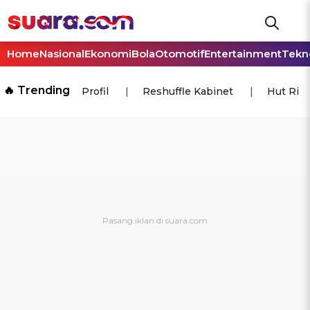
Home
Nasional
Ekonomi
Bola
Otomotif
Entertainment
Tekn
🔥 Trending
Profil
Reshuffle Kabinet
Hut Ri