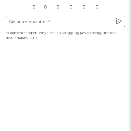
0
0
0
0
0
0
Isi komentar sepenuhnya adalah tanggung jawab pengguna dan
diatur dalam UU ITE