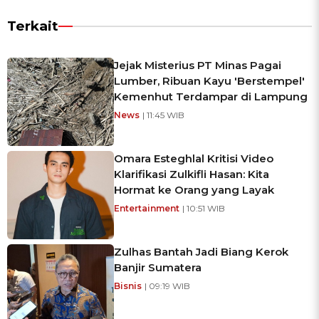
Terkait
Jejak Misterius PT Minas Pagai
Lumber, Ribuan Kayu 'Berstempel'
Kemenhut Terdampar di Lampung
News
| 11:45 WIB
Omara Esteghlal Kritisi Video
Klarifikasi Zulkifli Hasan: Kita
Hormat ke Orang yang Layak
Entertainment
| 10:51 WIB
Zulhas Bantah Jadi Biang Kerok
Banjir Sumatera
Bisnis
| 09:19 WIB