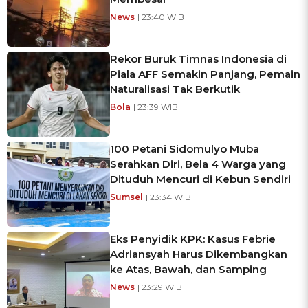
News
| 23:40 WIB
Rekor Buruk Timnas Indonesia di
Piala AFF Semakin Panjang, Pemain
Naturalisasi Tak Berkutik
Bola
| 23:39 WIB
100 Petani Sidomulyo Muba
Serahkan Diri, Bela 4 Warga yang
Dituduh Mencuri di Kebun Sendiri
Sumsel
| 23:34 WIB
Eks Penyidik KPK: Kasus Febrie
Adriansyah Harus Dikembangkan
ke Atas, Bawah, dan Samping
News
| 23:29 WIB