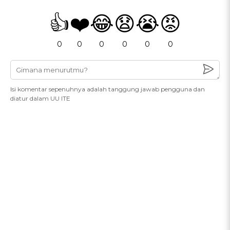
👍
❤️
😂
😧
😭
😡
0
0
0
0
0
0
Isi komentar sepenuhnya adalah tanggung jawab pengguna dan
diatur dalam UU ITE