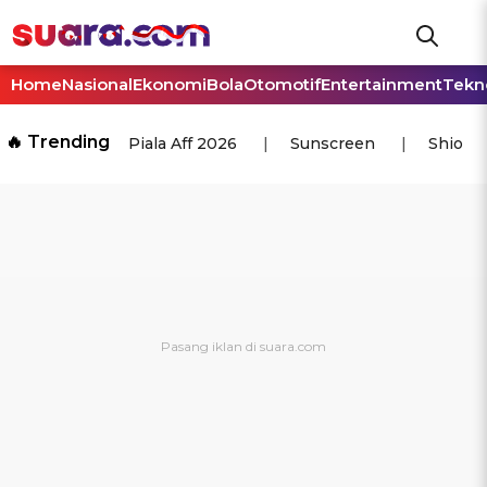
Home
Nasional
Ekonomi
Bola
Otomotif
Entertainment
Tekn
🔥 Trending
Piala Aff 2026
Sunscreen
Shio