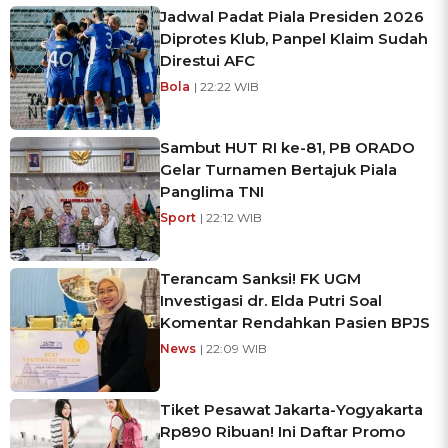
Jadwal Padat Piala Presiden 2026
Diprotes Klub, Panpel Klaim Sudah
Direstui AFC
Bola
| 22:22 WIB
Sambut HUT RI ke-81, PB ORADO
Gelar Turnamen Bertajuk Piala
Panglima TNI
Sport
| 22:12 WIB
Terancam Sanksi! FK UGM
Investigasi dr. Elda Putri Soal
Komentar Rendahkan Pasien BPJS
News
| 22:09 WIB
Tiket Pesawat Jakarta-Yogyakarta
Rp890 Ribuan! Ini Daftar Promo