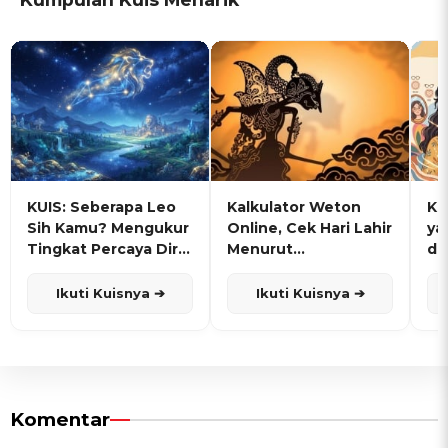
KUIS: Seberapa Leo
Kalkulator Weton
KU
Sih Kamu? Mengukur
Online, Cek Hari Lahir
ya
Tingkat Percaya Diri
Menurut
de
dan Karisma
Penanggalan Jawa
Ikuti Kuisnya ➔
Ikuti Kuisnya ➔
Komentar