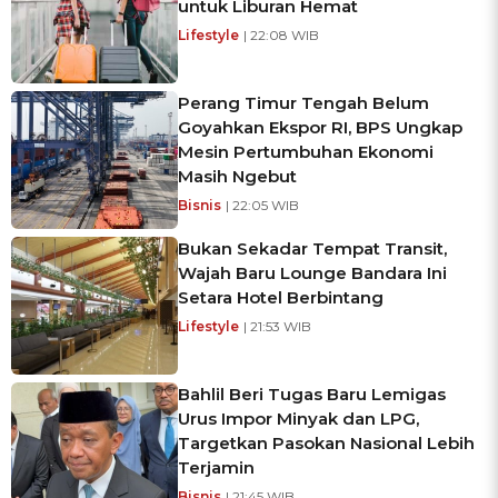
untuk Liburan Hemat
Lifestyle
| 22:08 WIB
Perang Timur Tengah Belum
Goyahkan Ekspor RI, BPS Ungkap
Mesin Pertumbuhan Ekonomi
Masih Ngebut
Bisnis
| 22:05 WIB
Bukan Sekadar Tempat Transit,
Wajah Baru Lounge Bandara Ini
Setara Hotel Berbintang
Lifestyle
| 21:53 WIB
Bahlil Beri Tugas Baru Lemigas
Urus Impor Minyak dan LPG,
Targetkan Pasokan Nasional Lebih
Terjamin
Bisnis
| 21:45 WIB