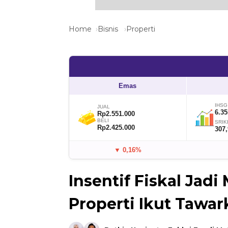
Home
Bisnis
Properti
Emas
IHSG
JUAL
6.35
Rp2.551.000
BELI
SRIK
Rp2.425.000
307
▼ 0,16%
Insentif Fiskal Jad
Properti Ikut Tawa