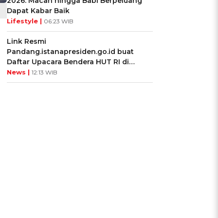
2026: Macan hingga Babi Berpeluang
Dapat Kabar Baik
Lifestyle |
06:23 WIB
Link Resmi
g
Pandang.istanapresiden.go.id buat
Daftar Upacara Bendera HUT RI di
Istana Negara
News |
12:13 WIB