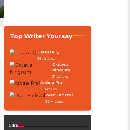
Top Writer Yoursay
Tarassa Q.
33 Articles
Oktavia
Ningrum
31 Articles
Ardina Praf
21 Articles
Ryan Farizzal
20 Articles
Liks