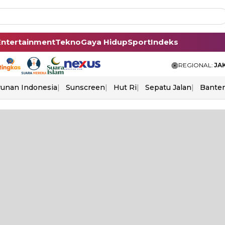
Entertainment
Tekno
Gaya Hidup
Sport
Indeks
REGIONAL:
JA
unan Indonesia
Sunscreen
Hut Ri
Sepatu Jalan
Bante