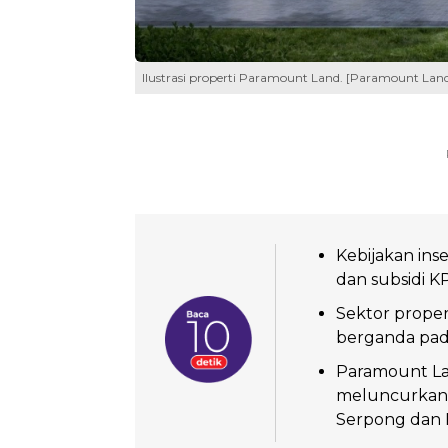
Ilustrasi properti Paramount Land. [Paramount Lan
Kebijakan ins
dan subsidi K
Sektor proper
berganda pada
Paramount La
meluncurkan 
Serpong dan P