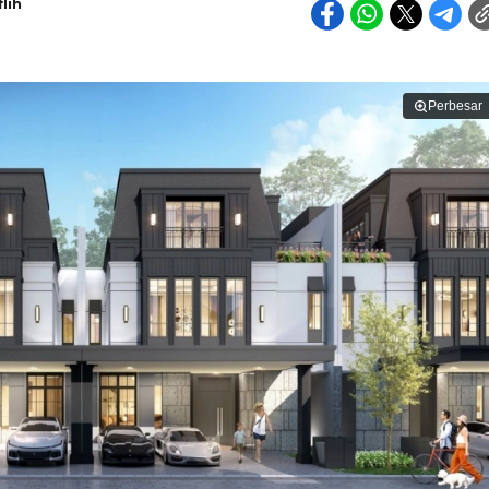
lih
Perbesar