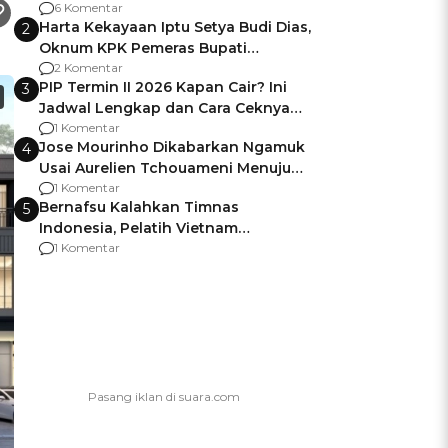
Gagalnya Negara Jamin Keamanan
6 Komentar
Harta Kekayaan Iptu Setya Budi Dias,
2
Oknum KPK Pemeras Bupati
Pemalang
2 Komentar
PIP Termin II 2026 Kapan Cair? Ini
3
Jadwal Lengkap dan Cara Ceknya
agar Dana Tidak Hangus!
1 Komentar
Jose Mourinho Dikabarkan Ngamuk
4
Usai Aurelien Tchouameni Menuju
Manchester United
1 Komentar
Bernafsu Kalahkan Timnas
5
Indonesia, Pelatih Vietnam
Berencana Pakai Jimat di Pakansari
1 Komentar