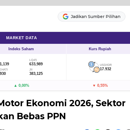
Jadikan Sumber Pilihan
MARKET DATA
Indeks Saham
Kurs Rupiah
LQ45
1,139
633,989
USD/IDR
17.932
EHATI
JII
,930
383,125
▲ 0,00%
▼ 0,55%
i Motor Ekonomi 2026, Sektor
rkan Bebas PPN