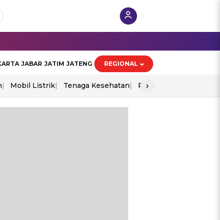
KARTA
JABAR
JATIM
JATENG
REGIONAL
›
n
Mobil Listrik
Tenaga Kesehatan
Piala Aff 2026
Ekono