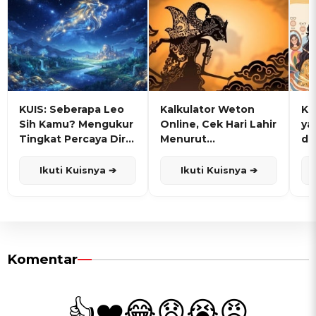
KUIS: Seberapa Leo
Kalkulator Weton
KU
Sih Kamu? Mengukur
Online, Cek Hari Lahir
ya
Tingkat Percaya Diri
Menurut
de
dan Karisma
Penanggalan Jawa
Ikuti Kuisnya ➔
Ikuti Kuisnya ➔
Komentar
👍
❤️
😂
😧
😭
😡