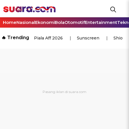
Home
Nasional
Ekonomi
Bola
Otomotif
Entertainment
Tekn
🔥 Trending
Piala Aff 2026
Sunscreen
Shio