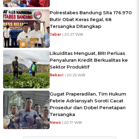
Polrestabes Bandung Sita 176.970
Butir Obat Keras Ilegal, 68
Tersangka Ditangkap
Jabar
| 20:27 WIB
Likuiditas Menguat, BRI Perluas
Penyaluran Kredit Berkualitas ke
Sektor Produktif
Bekaci
| 20:25 WIB
Gugat Praperadilan, Tim Hukum
Febrie Adriansyah Soroti Cacat
Prosedur dan Dobel Penetapan
Tersangka
News
| 20:17 WIB