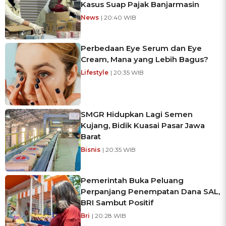
Kasus Suap Pajak Banjarmasin
News
| 20:40 WIB
Perbedaan Eye Serum dan Eye
Cream, Mana yang Lebih Bagus?
Lifestyle
| 20:35 WIB
SMGR Hidupkan Lagi Semen
Kujang, Bidik Kuasai Pasar Jawa
Barat
Bisnis
| 20:35 WIB
Pemerintah Buka Peluang
Perpanjang Penempatan Dana SAL,
BRI Sambut Positif
Bri
| 20:28 WIB