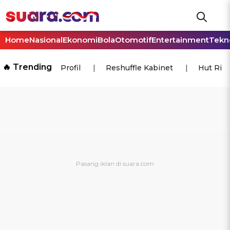
Home
Nasional
Ekonomi
Bola
Otomotif
Entertainment
Tekn
🔥 Trending
Profil
Reshuffle Kabinet
Hut Ri