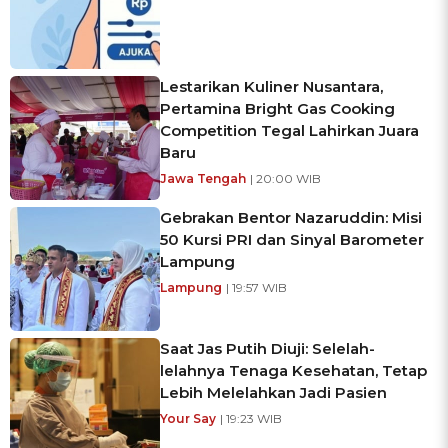
Lestarikan Kuliner Nusantara,
Pertamina Bright Gas Cooking
Competition Tegal Lahirkan Juara
Baru
Jawa Tengah
| 20:00 WIB
Gebrakan Bentor Nazaruddin: Misi
50 Kursi PRI dan Sinyal Barometer
Lampung
Lampung
| 19:57 WIB
Saat Jas Putih Diuji: Selelah-
lelahnya Tenaga Kesehatan, Tetap
Lebih Melelahkan Jadi Pasien
Your Say
| 19:23 WIB