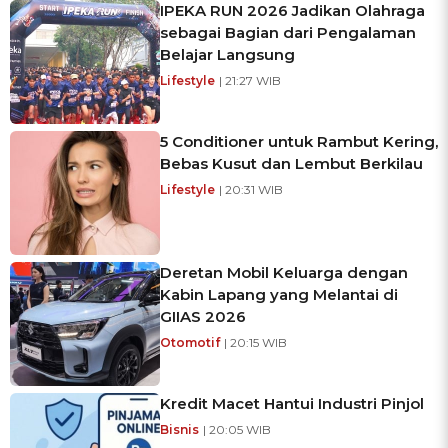
IPEKA RUN 2026 Jadikan Olahraga
sebagai Bagian dari Pengalaman
Belajar Langsung
Lifestyle
| 21:27 WIB
5 Conditioner untuk Rambut Kering,
Bebas Kusut dan Lembut Berkilau
Lifestyle
| 20:31 WIB
Deretan Mobil Keluarga dengan
Kabin Lapang yang Melantai di
GIIAS 2026
Otomotif
| 20:15 WIB
Kredit Macet Hantui Industri Pinjol
Bisnis
| 20:05 WIB