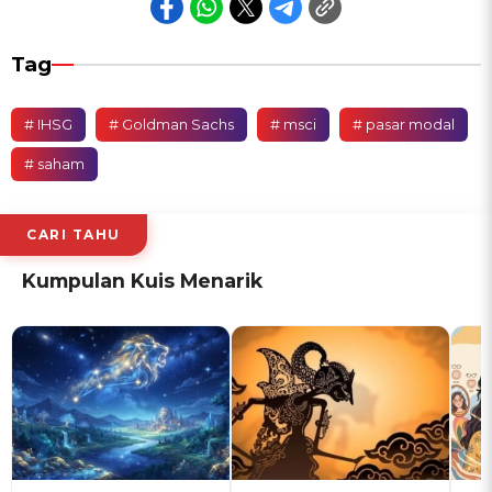
Tag
# IHSG
# Goldman Sachs
# msci
# pasar modal
# saham
CARI TAHU
Kumpulan Kuis Menarik