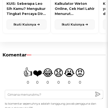
KUIS: Seberapa Leo
Kalkulator Weton
KU
Sih Kamu? Mengukur
Online, Cek Hari Lahir
ya
Tingkat Percaya Diri
Menurut
de
dan Karisma
Penanggalan Jawa
Ikuti Kuisnya ➔
Ikuti Kuisnya ➔
Komentar
👍
❤️
😂
😧
😭
😡
0
0
0
0
0
0
Isi komentar sepenuhnya adalah tanggung jawab pengguna dan
diatur dalam UU ITE