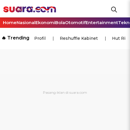
Home
Nasional
Ekonomi
Bola
Otomotif
Entertainment
Tekn
🔥 Trending
Profil
Reshuffle Kabinet
Hut Ri