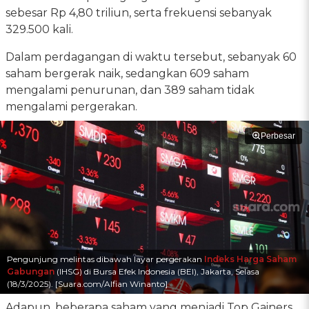
sebesar Rp 4,80 triliun, serta frekuensi sebanyak
329.500 kali.
Dalam perdagangan di waktu tersebut, sebanyak 60
saham bergerak naik, sedangkan 609 saham
mengalami penurunan, dan 389 saham tidak
mengalami pergerakan.
Perbesar
Pengunjung melintas dibawah layar pergerakan
Indeks Harga Saham
Gabungan
(IHSG) di Bursa Efek Indonesia (BEI), Jakarta, Selasa
(18/3/2025). [Suara.com/Alfian Winanto]
Adapun, beberapa saham yang menjadi Top Gainers