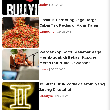
Jatim
| 09:33 WIB
Siasat BI Lampung Jaga Harga
Cabai Tak Pedas di Akhir Tahun
Lampung
| 09:25 WIB
Wamenkop Soroti Pelamar Kerja
Membludak di Bekasi, Kopdes
Merah Putih Jadi Jawaban?
News
| 09:23 WIB
10 Sifat Buruk Zodiak Gemini yang
Jarang Diketahui
Lifestyle
| 09:20 WIB