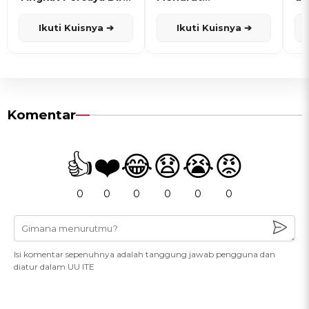
dan Karisma
Penanggalan Jawa
Ikuti Kuisnya ➔
Ikuti Kuisnya ➔
Komentar
👍
❤️
😂
😧
😭
😡
0
0
0
0
0
0
Isi komentar sepenuhnya adalah tanggung jawab pengguna dan
diatur dalam UU ITE