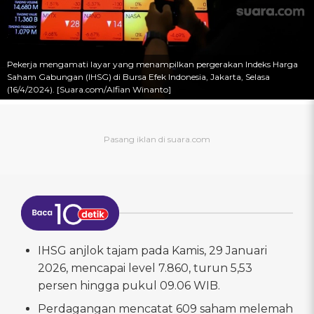
Pekerja mengamati layar yang menampilkan pergerakan Indeks Harga
Saham Gabungan (IHSG) di Bursa Efek Indonesia, Jakarta, Selasa
(16/4/2024). [Suara.com/Alfian Winanto]
IHSG anjlok tajam pada Kamis, 29 Januari
2026, mencapai level 7.860, turun 5,53
persen hingga pukul 09.06 WIB.
Perdagangan mencatat 609 saham melemah