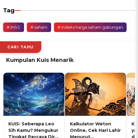
Tag
# IHSG
# saham
# indeks harga saham gabungan
CARI TAHU
Kumpulan Kuis Menarik
KUIS: Seberapa Leo
Kalkulator Weton
KU
Sih Kamu? Mengukur
Online, Cek Hari Lahir
ya
Tingkat Percaya Diri
Menurut
de