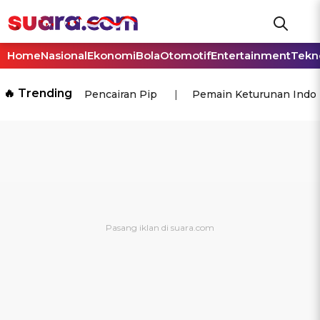
Home
Nasional
Ekonomi
Bola
Otomotif
Entertainment
Tekn
🔥 Trending
Pencairan Pip
Pemain Keturunan Indo