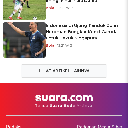
imingi Final Piala Dunia
Bola
| 12:29 WIB
Indonesia di Ujung Tanduk, John
Herdman Bongkar Kunci Garuda
untuk Tekuk Singapura
Bola
| 12:21 WIB
LIHAT ARTIKEL LAINNYA
Redaksi
Pedoman Media Siber