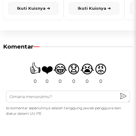
dan Karisma
Penanggalan Jawa
Ikuti Kuisnya ➔
Ikuti Kuisnya ➔
Komentar
👍
❤️
😂
😧
😭
😡
0
0
0
0
0
0
Isi komentar sepenuhnya adalah tanggung jawab pengguna dan
diatur dalam UU ITE