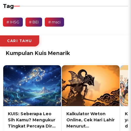
Tag
# IHSG
# BEI
# msci
CARI TAHU
Kumpulan Kuis Menarik
KUIS: Seberapa Leo
Kalkulator Weton
KU
Sih Kamu? Mengukur
Online, Cek Hari Lahir
ya
Tingkat Percaya Diri
Menurut
de