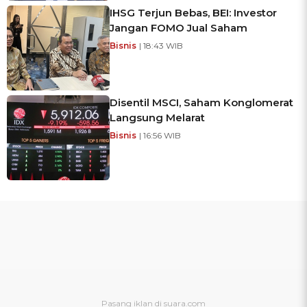
IHSG Terjun Bebas, BEI: Investor
Jangan FOMO Jual Saham
Bisnis
| 18:43 WIB
Disentil MSCI, Saham Konglomerat
Langsung Melarat
Bisnis
| 16:56 WIB