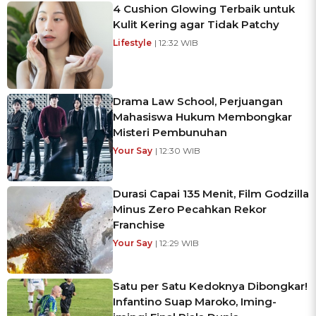
4 Cushion Glowing Terbaik untuk
Kulit Kering agar Tidak Patchy
Lifestyle
| 12:32 WIB
Drama Law School, Perjuangan
Mahasiswa Hukum Membongkar
Misteri Pembunuhan
Your Say
| 12:30 WIB
Durasi Capai 135 Menit, Film Godzilla
Minus Zero Pecahkan Rekor
Franchise
Your Say
| 12:29 WIB
Satu per Satu Kedoknya Dibongkar!
Infantino Suap Maroko, Iming-