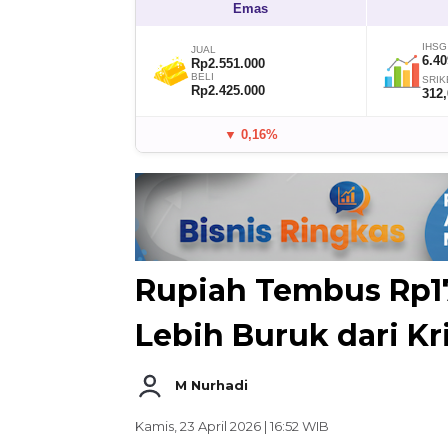
Emas
IHSG
JUAL
6.40
Rp2.551.000
BELI
SRIK
Rp2.425.000
312
▼ 0,16%
Rupiah Tembus Rp17
Lebih Buruk dari Kr
M Nurhadi
Kamis, 23 April 2026 | 16:52 WIB