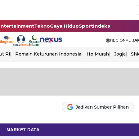
Entertainment
Tekno
Gaya Hidup
Sport
Indeks
REGIONAL:
JA
ut Ri
Pemain Keturunan Indonesia
Hp Murah
Jogja
Shi
Jadikan Sumber Pilihan
MARKET DATA