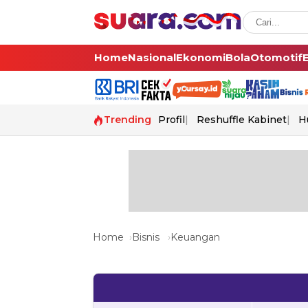
Home
Nasional
Ekonomi
Bola
Otomotif
Trending
Profil
Reshuffle Kabinet
H
Home
Bisnis
Keuangan