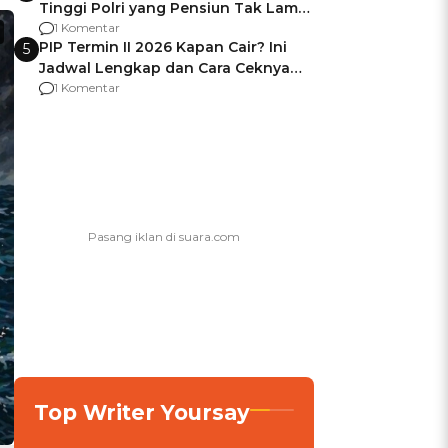
Tinggi Polri yang Pensiun Tak Lama
Usai Jadi Brigjen
1 Komentar
PIP Termin II 2026 Kapan Cair? Ini
5
Jadwal Lengkap dan Cara Ceknya
agar Dana Tidak Hangus!
1 Komentar
Top Writer Yoursay