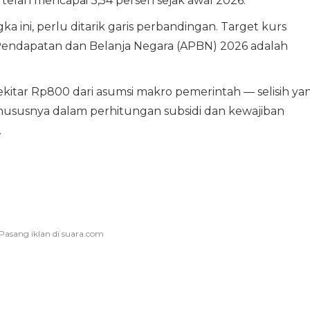
elah mencapai 3,54 persen sejak awal 2026.
ini, perlu ditarik garis perbandingan. Target kurs
Pendapatan dan Belanja Negara (APBN) 2026 adalah
 sekitar Rp800 dari asumsi makro pemerintah — selisih ya
s, khususnya dalam perhitungan subsidi dan kewajiban
.