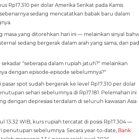
 Rp17.310 per dolar Amerika Serikat pada Kamis
ia sebenarnya sedang mencatatkan babak baru dalam
gnya.
 masa yang ditorehkan hari ini — melainkan sinyal bah
ternal sedang bergerak dalam arah yang sama, dan pa
 sekadar "seberapa dalam rupiah jatuh?" melainkan
danya dengan episode-episode sebelumnya?"
 pasar spot sudah bergerak ke level Rp17.310 per dolar
penutupan sehari sebelumnya di Rp17.181. Pelemahan ini
 dengan depresiasi terdalam di seluruh kawasan Asia
ul 13.32 WIB, kurs rupiah tercatat di posisi Rp17.304 —
ri penutupan sebelumnya. Secara year-to-date,
Bank