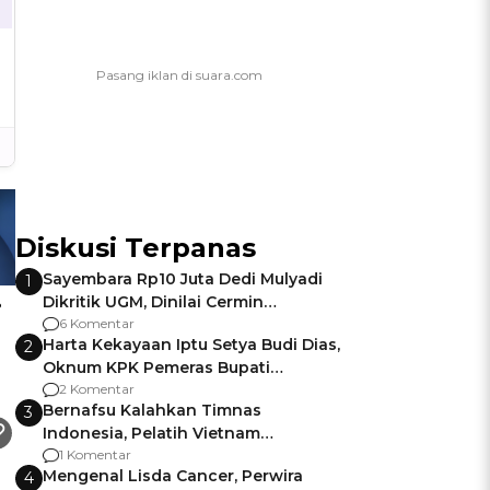
Diskusi Terpanas
Sayembara Rp10 Juta Dedi Mulyadi
1
Dikritik UGM, Dinilai Cermin
i
Gagalnya Negara Jamin Keamanan
6 Komentar
Harta Kekayaan Iptu Setya Budi Dias,
2
Oknum KPK Pemeras Bupati
Pemalang
2 Komentar
Bernafsu Kalahkan Timnas
3
Indonesia, Pelatih Vietnam
Berencana Pakai Jimat di Pakansari
1 Komentar
Mengenal Lisda Cancer, Perwira
4