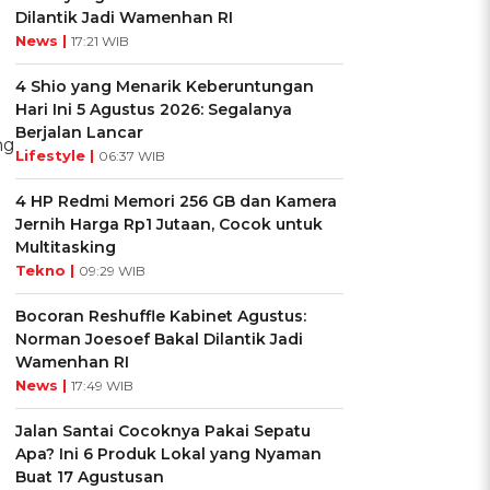
Dilantik Jadi Wamenhan RI
News |
17:21 WIB
4 Shio yang Menarik Keberuntungan
Hari Ini 5 Agustus 2026: Segalanya
Berjalan Lancar
ng
Lifestyle |
06:37 WIB
4 HP Redmi Memori 256 GB dan Kamera
Jernih Harga Rp1 Jutaan, Cocok untuk
Multitasking
Tekno |
09:29 WIB
Bocoran Reshuffle Kabinet Agustus:
Norman Joesoef Bakal Dilantik Jadi
Wamenhan RI
News |
17:49 WIB
Jalan Santai Cocoknya Pakai Sepatu
Apa? Ini 6 Produk Lokal yang Nyaman
Buat 17 Agustusan