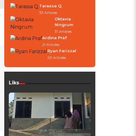
Tarassa Q.
33 Articles
Oktavia
Ningrum
31 Articles
Ardina Praf
21 Articles
Ryan Farizzal
20 Articles
Liks