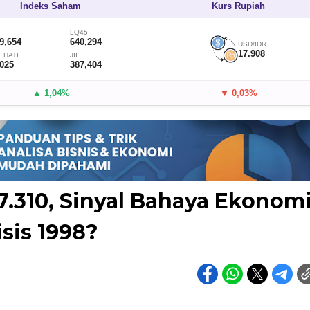
Indeks Saham
Kurs Rupiah
LQ45
9,654
640,294
USD/IDR
17.908
EHATI
JII
,025
387,404
▲ 1,04%
▼ 0,03%
.310, Sinyal Bahaya Ekonom
isis 1998?