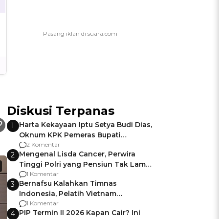
Diskusi Terpanas
Harta Kekayaan Iptu Setya Budi Dias,
1
Oknum KPK Pemeras Bupati
Pemalang
2 Komentar
Mengenal Lisda Cancer, Perwira
2
Tinggi Polri yang Pensiun Tak Lama
Usai Jadi Brigjen
1 Komentar
Bernafsu Kalahkan Timnas
3
Indonesia, Pelatih Vietnam
Berencana Pakai Jimat di Pakansari
1 Komentar
PIP Termin II 2026 Kapan Cair? Ini
4