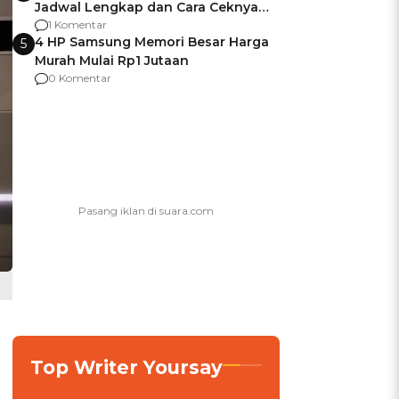
Jadwal Lengkap dan Cara Ceknya
agar Dana Tidak Hangus!
1 Komentar
4 HP Samsung Memori Besar Harga
5
Murah Mulai Rp1 Jutaan
0 Komentar
Top Writer Yoursay