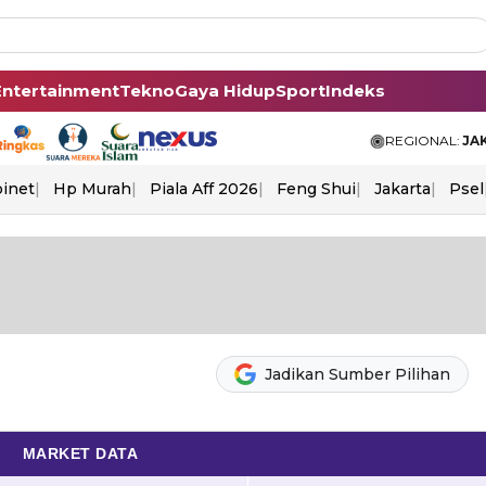
Entertainment
Tekno
Gaya Hidup
Sport
Indeks
REGIONAL:
JA
binet
Hp Murah
Piala Aff 2026
Feng Shui
Jakarta
Psel
Jadikan Sumber Pilihan
MARKET DATA