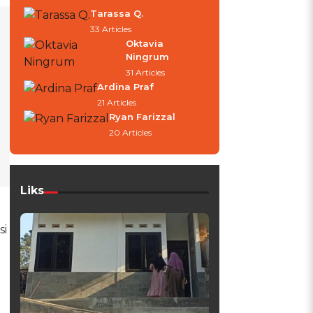
Tarassa Q.
33 Articles
Oktavia
Ningrum
31 Articles
Ardina Praf
21 Articles
Ryan Farizzal
20 Articles
Liks
t
si