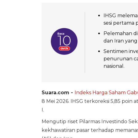
IHSG melemah
sesi pertama 
Pelemahan dip
dan Iran yang
Sentimen inve
penurunan cad
nasional.
Suara.com -
Indeks Harga Saham Ga
8 Mei 2026. IHSG terkoreksi 5,85 poin 
I.
Mengutip riset Pilarmas Investindo Se
kekhawatiran pasar terhadap memanasny