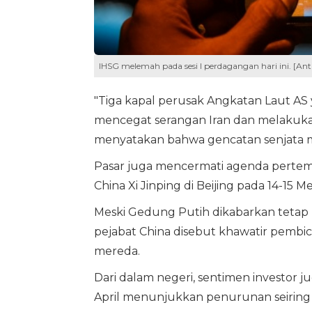
IHSG melemah pada sesi I perdagangan hari ini. [Ant
"Tiga kapal perusak Angkatan Laut AS ya
mencegat serangan Iran dan melakuka
menyatakan bahwa gencatan senjata masi
Pasar juga mencermati agenda pertem
China Xi Jinping di Beijing pada 14-15 
Meski Gedung Putih dikabarkan tetap
pejabat China disebut khawatir pembi
mereda.
Dari dalam negeri, sentimen investor ju
April menunjukkan penurunan seiring p