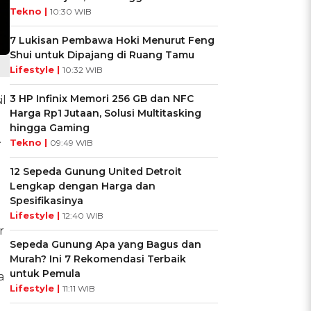
Tekno |
10:30 WIB
7 Lukisan Pembawa Hoki Menurut Feng
Shui untuk Dipajang di Ruang Tamu
Lifestyle |
10:32 WIB
3 HP Infinix Memori 256 GB dan NFC
il
Harga Rp1 Jutaan, Solusi Multitasking
hingga Gaming
.
Tekno |
09:49 WIB
12 Sepeda Gunung United Detroit
Lengkap dengan Harga dan
Spesifikasinya
Lifestyle |
12:40 WIB
r
Sepeda Gunung Apa yang Bagus dan
Murah? Ini 7 Rekomendasi Terbaik
untuk Pemula
a
Lifestyle |
11:11 WIB