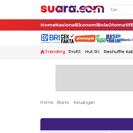
Home
Nasional
Ekonomi
Bola
Otomotif
Trending
Profil
Hut Ri
Reshuffle Ka
Home
Bisnis
Keuangan