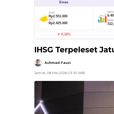
Emas
IHSG
JUAL
6.40
Rp2.551.000
BELI
SRIK
Rp2.425.000
312
▼ 0,16%
IHSG Terpeleset Jat
Achmad Fauzi
Jum'at, 08 Mei 2026 | 13:30 WIB