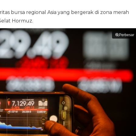
tas bursa regional Asia yang bergerak di zona merah
Selat Hormuz.
Perbesar