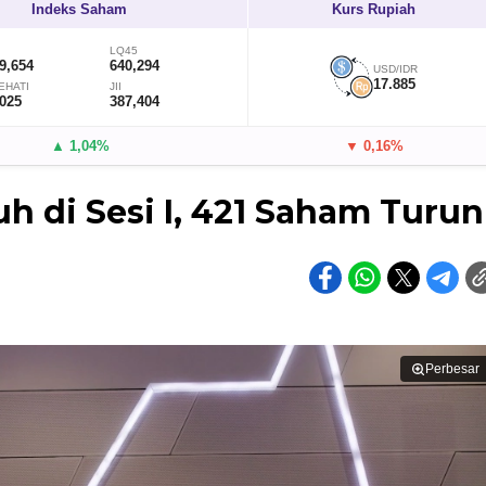
Indeks Saham
Kurs Rupiah
LQ45
9,654
640,294
USD/IDR
17.885
EHATI
JII
,025
387,404
▲ 1,04%
▼ 0,16%
uh di Sesi I, 421 Saham Turun
Perbesar