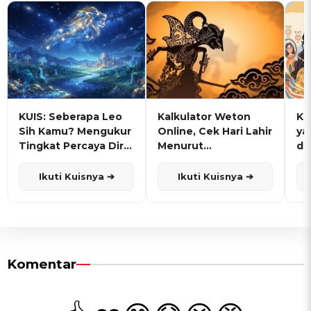
KUIS: Seberapa Leo
Kalkulator Weton
KU
Sih Kamu? Mengukur
Online, Cek Hari Lahir
ya
Tingkat Percaya Diri
Menurut
de
dan Karisma
Penanggalan Jawa
Ikuti Kuisnya ➔
Ikuti Kuisnya ➔
Komentar