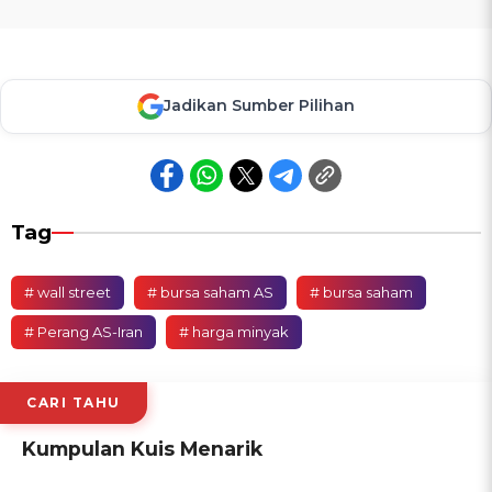
Jadikan Sumber Pilihan
Tag
# wall street
# bursa saham AS
# bursa saham
# Perang AS-Iran
# harga minyak
CARI TAHU
Kumpulan Kuis Menarik