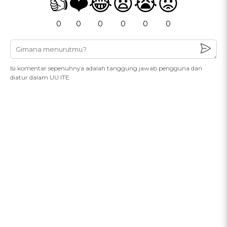
👍
❤️
😂
😧
😭
😡
0
0
0
0
0
0
Isi komentar sepenuhnya adalah tanggung jawab pengguna dan
diatur dalam UU ITE