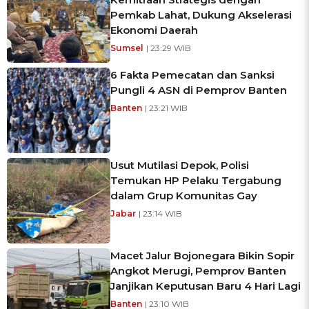
Pemkab Lahat, Dukung Akselerasi
Ekonomi Daerah
Sumsel
| 23:29 WIB
6 Fakta Pemecatan dan Sanksi
Pungli 4 ASN di Pemprov Banten
Banten
| 23:21 WIB
Usut Mutilasi Depok, Polisi
Temukan HP Pelaku Tergabung
dalam Grup Komunitas Gay
Jabar
| 23:14 WIB
Macet Jalur Bojonegara Bikin Sopir
Angkot Merugi, Pemprov Banten
Janjikan Keputusan Baru 4 Hari Lagi
Banten
| 23:10 WIB