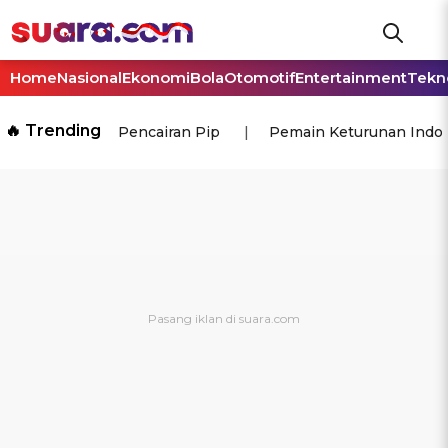
Home
Nasional
Ekonomi
Bola
Otomotif
Entertainment
Tekn
🔥 Trending
Pencairan Pip
Pemain Keturunan Indo