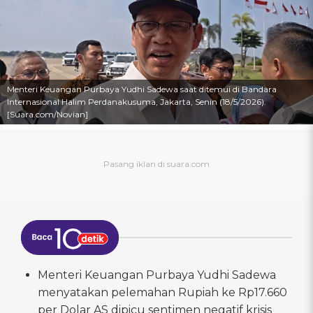
Menteri Keuangan Purbaya Yudhi Sadewa saat ditemui di Bandara
Internasional Halim Perdanakusuma, Jakarta, Senin (18/5/2026).
[Suara.com/Novian]
Menteri Keuangan Purbaya Yudhi Sadewa
menyatakan pelemahan Rupiah ke Rp17.660
per Dolar AS dipicu sentimen negatif krisis