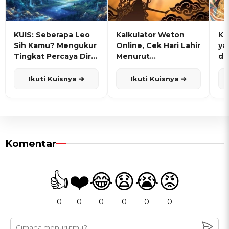
KUIS: Seberapa Leo
Kalkulator Weton
KU
Sih Kamu? Mengukur
Online, Cek Hari Lahir
ya
Tingkat Percaya Diri
Menurut
de
dan Karisma
Penanggalan Jawa
Ikuti Kuisnya ➔
Ikuti Kuisnya ➔
Komentar
👍
❤️
😂
😧
😭
😡
0
0
0
0
0
0