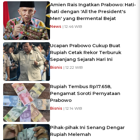
Amien Rais Ingatkan Prabowo: Hati-
hati dengan 'All the President's
Men' yang Bermental Bejat
News
| 12:46 WIB
Ucapan Prabowo Cukup Buat
Rupiah Cetak Rekor Terburuk
Sepanjang Sejarah Hari Ini
Bisnis
| 12:22 WIB
Rupiah Tembus Rp17.658,
Pengamat Soroti Pernyataan
Prabowo
Bisnis
| 12:14 WIB
Pihak-pihak Ini Senang Dengar
Rupiah Melemah