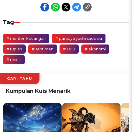
Tag
# menteri keuangan
# purbaya yudhi sadewa
# rupiah
# sentimen
# 1998
# ekonomi
# resesi
CARI TAHU
Kumpulan Kuis Menarik