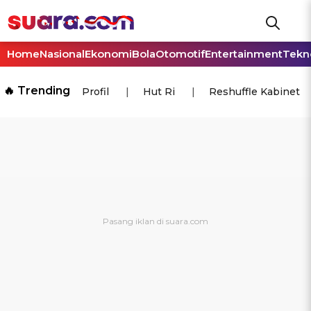
Home
Nasional
Ekonomi
Bola
Otomotif
Entertainment
Tekn
🔥 Trending
Profil
Hut Ri
Reshuffle Kabinet