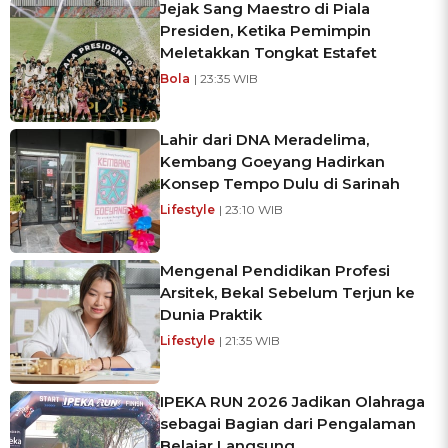
Jejak Sang Maestro di Piala
Presiden, Ketika Pemimpin
Meletakkan Tongkat Estafet
Bola
| 23:35 WIB
Lahir dari DNA Meradelima,
Kembang Goeyang Hadirkan
Konsep Tempo Dulu di Sarinah
Lifestyle
| 23:10 WIB
Mengenal Pendidikan Profesi
Arsitek, Bekal Sebelum Terjun ke
Dunia Praktik
Lifestyle
| 21:35 WIB
IPEKA RUN 2026 Jadikan Olahraga
sebagai Bagian dari Pengalaman
Belajar Langsung