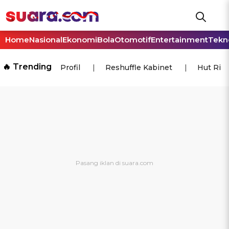
Home
Nasional
Ekonomi
Bola
Otomotif
Entertainment
Tekn
🔥 Trending
Profil
Reshuffle Kabinet
Hut Ri