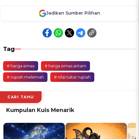
Jadikan Sumber Pilihan
Tag
# harga emas
# harga emas antam
# rupiah melemah
# nilai tukar rupiah
CARI TAHU
Kumpulan Kuis Menarik