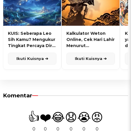
KUIS: Seberapa Leo
Kalkulator Weton
KU
Sih Kamu? Mengukur
Online, Cek Hari Lahir
ya
Tingkat Percaya Diri
Menurut
de
dan Karisma
Penanggalan Jawa
Ikuti Kuisnya ➔
Ikuti Kuisnya ➔
Komentar
👍
❤️
😂
😧
😭
😡
0
0
0
0
0
0