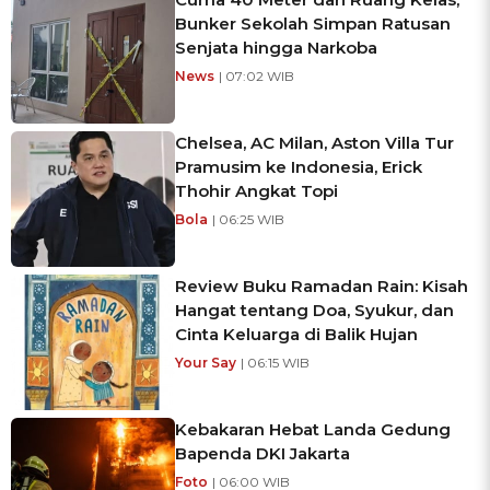
Bunker Sekolah Simpan Ratusan
Senjata hingga Narkoba
News
| 07:02 WIB
Chelsea, AC Milan, Aston Villa Tur
Pramusim ke Indonesia, Erick
Thohir Angkat Topi
Bola
| 06:25 WIB
Review Buku Ramadan Rain: Kisah
Hangat tentang Doa, Syukur, dan
Cinta Keluarga di Balik Hujan
Your Say
| 06:15 WIB
Kebakaran Hebat Landa Gedung
Bapenda DKI Jakarta
Foto
| 06:00 WIB