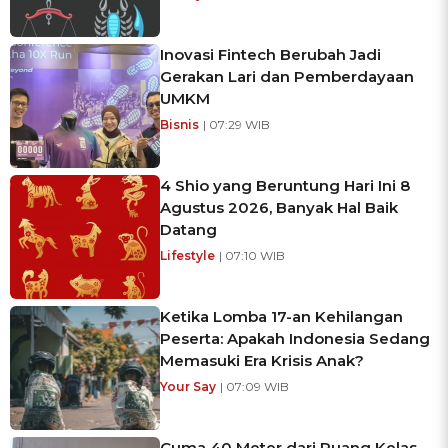
Inovasi Fintech Berubah Jadi
Gerakan Lari dan Pemberdayaan
UMKM
Bisnis
| 07:29 WIB
4 Shio yang Beruntung Hari Ini 8
Agustus 2026, Banyak Hal Baik
Datang
Lifestyle
| 07:10 WIB
Ketika Lomba 17-an Kehilangan
Peserta: Apakah Indonesia Sedang
Memasuki Era Krisis Anak?
Your Say
| 07:09 WIB
Cuma 40 Meter dari Ruang Kelas,