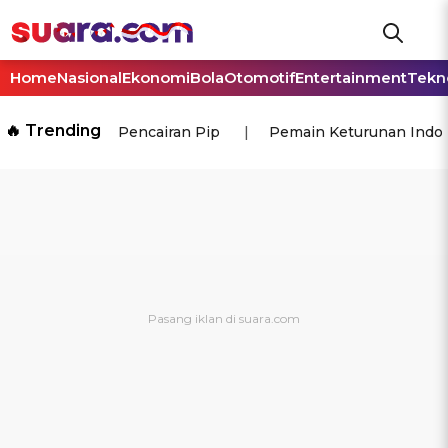
Home
Nasional
Ekonomi
Bola
Otomotif
Entertainment
Tekn
🔥 Trending
Pencairan Pip
Pemain Keturunan Indo