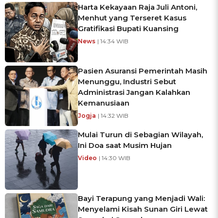
Harta Kekayaan Raja Juli Antoni,
Menhut yang Terseret Kasus
Gratifikasi Bupati Kuansing
News
| 14:34 WIB
Pasien Asuransi Pemerintah Masih
Menunggu, Industri Sebut
Administrasi Jangan Kalahkan
Kemanusiaan
Jogja
| 14:32 WIB
Mulai Turun di Sebagian Wilayah,
Ini Doa saat Musim Hujan
Video
| 14:30 WIB
Bayi Terapung yang Menjadi Wali:
Menyelami Kisah Sunan Giri Lewat