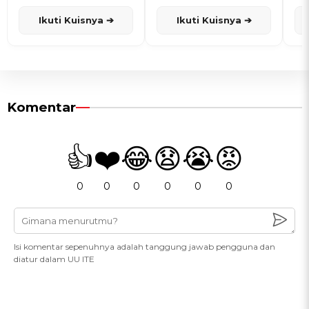
dan Karisma
Penanggalan Jawa
Ikuti Kuisnya ➔
Ikuti Kuisnya ➔
Komentar
👍
❤️
😂
😧
😭
😡
0
0
0
0
0
0
Isi komentar sepenuhnya adalah tanggung jawab pengguna dan
diatur dalam UU ITE