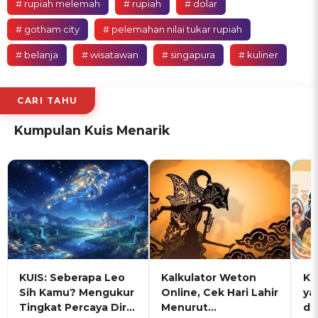
# rupiah melemah
# rupiah
# dolar
# gotham city
# pelemahan nilai tukar rupiah
# belanja
# wisatawan
# singapura
# kuliner
CARI TAHU
Kumpulan Kuis Menarik
KUIS: Seberapa Leo
Kalkulator Weton
KU
Sih Kamu? Mengukur
Online, Cek Hari Lahir
ya
Tingkat Percaya Diri
Menurut
de