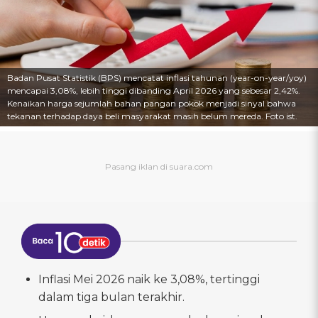
Badan Pusat Statistik (BPS) mencatat inflasi tahunan (year-on-year/yoy)
mencapai 3,08%, lebih tinggi dibanding April 2026 yang sebesar 2,42%.
Kenaikan harga sejumlah bahan pangan pokok menjadi sinyal bahwa
tekanan terhadap daya beli masyarakat masih belum mereda. Foto ist.
Inflasi Mei 2026 naik ke 3,08%, tertinggi
dalam tiga bulan terakhir.