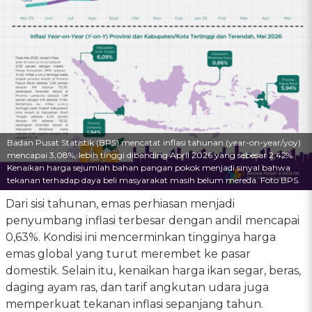
Badan Pusat Statistik (BPS) mencatat inflasi tahunan (year-on-year/yoy)
mencapai 3,08%, lebih tinggi dibanding April 2026 yang sebesar 2,42%.
Kenaikan harga sejumlah bahan pangan pokok menjadi sinyal bahwa
tekanan terhadap daya beli masyarakat masih belum mereda. Foto BPS.
Dari sisi tahunan, emas perhiasan menjadi
penyumbang inflasi terbesar dengan andil mencapai
0,63%. Kondisi ini mencerminkan tingginya harga
emas global yang turut merembet ke pasar
domestik. Selain itu, kenaikan harga ikan segar, beras,
daging ayam ras, dan tarif angkutan udara juga
memperkuat tekanan inflasi sepanjang tahun.