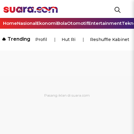
Home
Nasional
Ekonomi
Bola
Otomotif
Entertainment
Tekn
🔥 Trending
Profil
Hut Ri
Reshuffle Kabinet