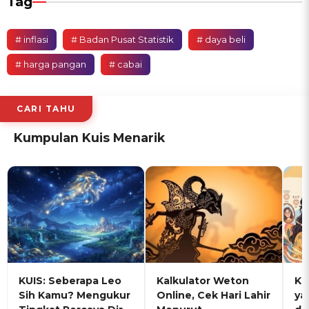
Tag
# inflasi
# Badan Pusat Statistik
# daya beli
# harga pangan
# cabai
CARI TAHU
Kumpulan Kuis Menarik
KUIS: Seberapa Leo
Kalkulator Weton
KU
Sih Kamu? Mengukur
Online, Cek Hari Lahir
ya