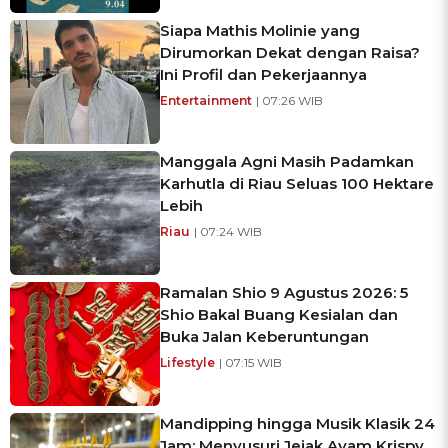
Siapa Mathis Molinie yang
Dirumorkan Dekat dengan Raisa?
Ini Profil dan Pekerjaannya
Entertainment
| 07:26 WIB
Manggala Agni Masih Padamkan
Karhutla di Riau Seluas 100 Hektare
Lebih
Riau
| 07:24 WIB
Ramalan Shio 9 Agustus 2026: 5
Shio Bakal Buang Kesialan dan
Buka Jalan Keberuntungan
Lifestyle
| 07:15 WIB
Mandipping hingga Musik Klasik 24
Jam: Menyusuri Jejak Ayam Krispy