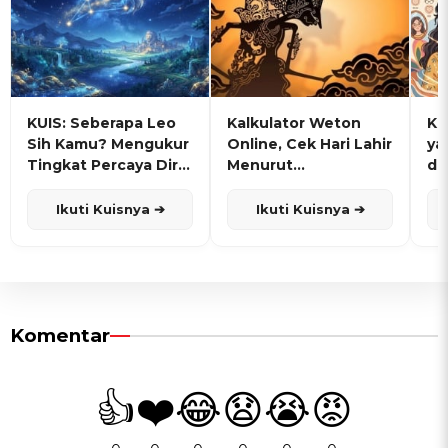
KUIS: Seberapa Leo
Kalkulator Weton
KU
Sih Kamu? Mengukur
Online, Cek Hari Lahir
ya
Tingkat Percaya Diri
Menurut
de
dan Karisma
Penanggalan Jawa
Ikuti Kuisnya ➔
Ikuti Kuisnya ➔
Komentar
👍
❤️
😂
😧
😭
😡