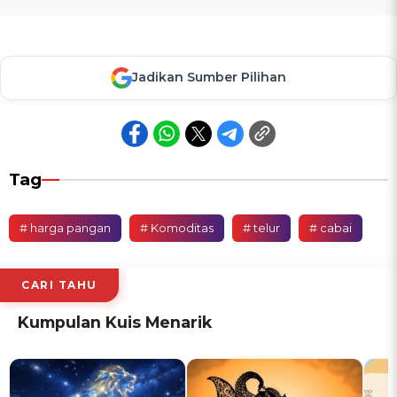
Jadikan Sumber Pilihan
Tag
# harga pangan
# Komoditas
# telur
# cabai
CARI TAHU
Kumpulan Kuis Menarik