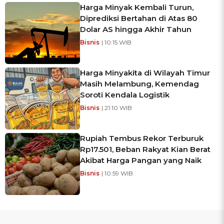
Harga Minyak Kembali Turun,
Diprediksi Bertahan di Atas 80
Dolar AS hingga Akhir Tahun
Bisnis
| 10:15 WIB
Harga Minyakita di Wilayah Timur
Masih Melambung, Kemendag
Soroti Kendala Logistik
Bisnis
| 21:10 WIB
Rupiah Tembus Rekor Terburuk
Rp17.501, Beban Rakyat Kian Berat
Akibat Harga Pangan yang Naik
Bisnis
| 10:59 WIB