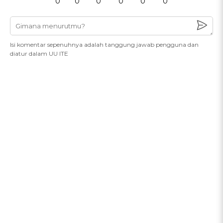
0
0
0
0
0
0
Isi komentar sepenuhnya adalah tanggung jawab pengguna dan
diatur dalam UU ITE