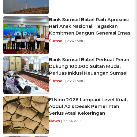
Bank Sumsel Babel Raih Apresiasi
Hari Anak Nasional, Tegaskan
Komitmen Bangun Generasi Emas
Sumsel
| 23:47 WIB
Bank Sumsel Babel Perkuat Peran
Dukung 100.000 Sultan Muda,
Perluas Inklusi Keuangan Sumsel
Sumsel
| 23:39 WIB
El Nino 2026 Lampaui Level Kuat,
Abdul Azis Desak Pemerintah
Serius Atasi Kekeringan
News
| 23:34 WIB