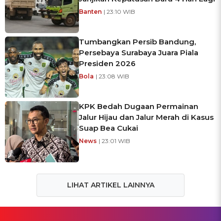
Banten
| 23:10 WIB
Tumbangkan Persib Bandung,
Persebaya Surabaya Juara Piala
Presiden 2026
Bola
| 23:08 WIB
KPK Bedah Dugaan Permainan
Jalur Hijau dan Jalur Merah di Kasus
Suap Bea Cukai
News
| 23:01 WIB
LIHAT ARTIKEL LAINNYA