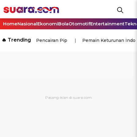
Home
Nasional
Ekonomi
Bola
Otomotif
Entertainment
Tekn
🔥 Trending
Pencairan Pip
Pemain Keturunan Indo