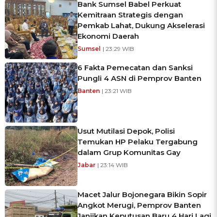
Bank Sumsel Babel Perkuat
Kemitraan Strategis dengan
Pemkab Lahat, Dukung Akselerasi
Ekonomi Daerah
Sumsel
| 23:29 WIB
6 Fakta Pemecatan dan Sanksi
Pungli 4 ASN di Pemprov Banten
Banten
| 23:21 WIB
Usut Mutilasi Depok, Polisi
Temukan HP Pelaku Tergabung
dalam Grup Komunitas Gay
Jabar
| 23:14 WIB
Macet Jalur Bojonegara Bikin Sopir
Angkot Merugi, Pemprov Banten
Janjikan Keputusan Baru 4 Hari Lagi