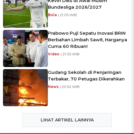
Kevin Diks di Awal Musim
Bundesliga 2026/2027
Bola
| 21:05 WIB
Prabowo Puji Sepatu Inovasi BRIN
Berbahan Limbah Sawit, Harganya
Cuma 60 Ribuan!
Video
| 21:05 WIB
Gudang Sekolah di Penjaringan
Terbakar, 70 Petugas Dikerahkan
News
| 20:52 WIB
LIHAT ARTIKEL LAINNYA