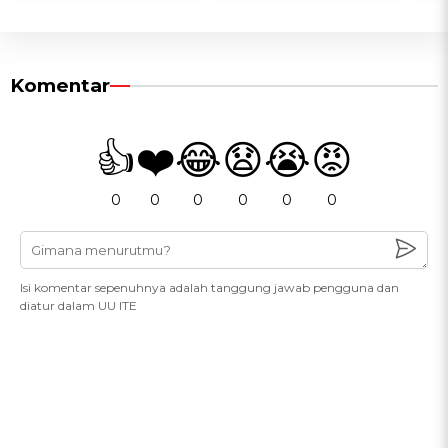
Komentar
👍
❤️
😂
😧
😭
😡
0
0
0
0
0
0
Isi komentar sepenuhnya adalah tanggung jawab pengguna dan
diatur dalam UU ITE