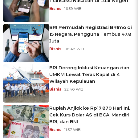
Transaksi Nasabah di Luar Negeri
Bisnis
| 16:39 WIB
BRI Permudah Registrasi BRImo di
15 Negara, Pengguna Tembus 47,8
Juta
Bisnis
| 08:48 WIB
BRI Dorong Inklusi Keuangan dan
UMKM Lewat Teras Kapal di 4
Wilayah Kepulauan
Bisnis
| 22:40 WIB
Rupiah Anjlok ke Rp17.870 Hari Ini,
Cek Kurs Dolar AS di BCA, Mandiri,
BRI, dan BNI
Bisnis
| 11:37 WIB