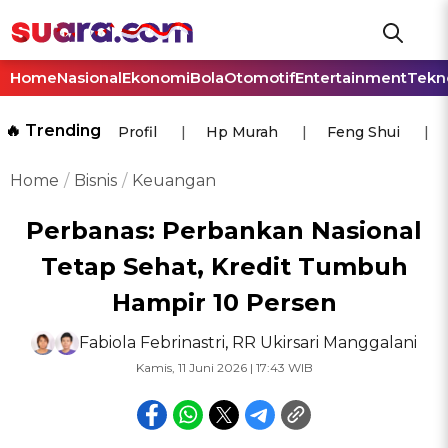
Home
Nasional
Ekonomi
Bola
Otomotif
Entertainment
Tekn
🔥 Trending
Profil
Hp Murah
Feng Shui
Home
Bisnis
Keuangan
Perbanas: Perbankan Nasional
Tetap Sehat, Kredit Tumbuh
Hampir 10 Persen
Fabiola Febrinastri
,
RR Ukirsari Manggalani
Kamis, 11 Juni 2026 | 17:43 WIB