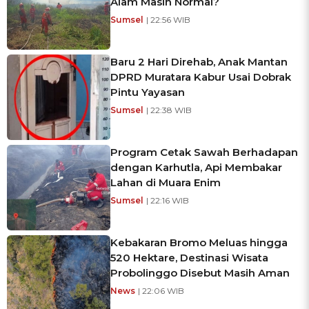
Alam Masih Normal?
Sumsel
| 22:56 WIB
Baru 2 Hari Direhab, Anak Mantan
DPRD Muratara Kabur Usai Dobrak
Pintu Yayasan
Sumsel
| 22:38 WIB
Program Cetak Sawah Berhadapan
dengan Karhutla, Api Membakar
Lahan di Muara Enim
Sumsel
| 22:16 WIB
Kebakaran Bromo Meluas hingga
520 Hektare, Destinasi Wisata
Probolinggo Disebut Masih Aman
News
| 22:06 WIB