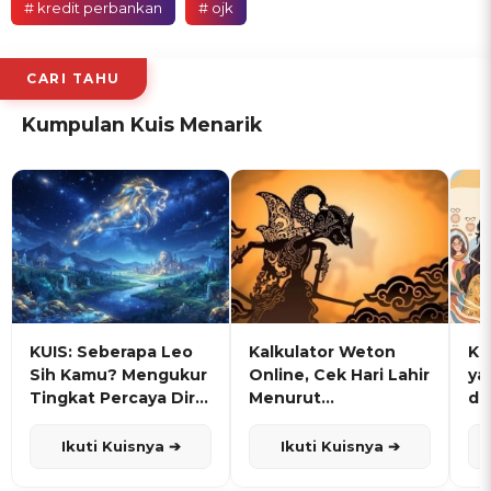
# kredit perbankan
# ojk
CARI TAHU
Kumpulan Kuis Menarik
KUIS: Seberapa Leo
Kalkulator Weton
KU
Sih Kamu? Mengukur
Online, Cek Hari Lahir
ya
Tingkat Percaya Diri
Menurut
de
dan Karisma
Penanggalan Jawa
Ikuti Kuisnya ➔
Ikuti Kuisnya ➔