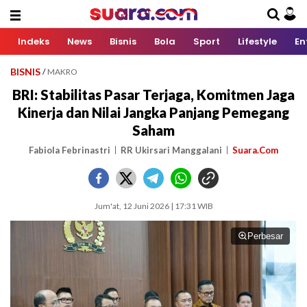
Indeks
News
Bisnis
Bola
Sport
Lifestyle
En
BISNIS
/
MAKRO
BRI: Stabilitas Pasar Terjaga, Komitmen Jaga
Kinerja dan Nilai Jangka Panjang Pemegang
Saham
Fabiola Febrinastri
RR Ukirsari Manggalani
Suara.Com
Jum'at, 12 Juni 2026 | 17:31 WIB
Perbesar