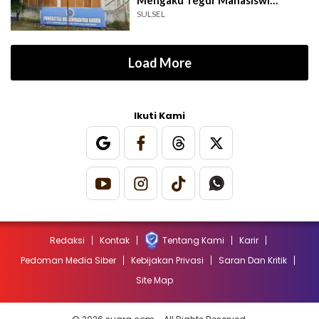
Berpakaian Ketat
SULSEL
Load More
Ikuti Kami
Redaksi
Kontak
Tentang Kami
Karir
Pedoman Media Siber
Kebijakan Privasi
Saran Dan Kritik
Site Map