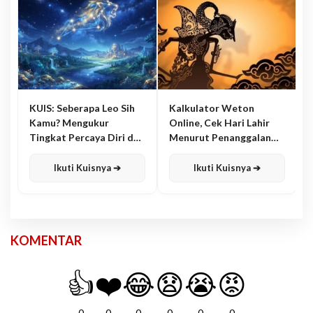
KUIS: Seberapa Leo Sih
Kalkulator Weton
Kamu? Mengukur
Online, Cek Hari Lahir
Tingkat Percaya Diri dan
Menurut Penanggalan
Karisma
Jawa
Ikuti Kuisnya ➔
Ikuti Kuisnya ➔
KOMENTAR
👍
❤️
😂
😧
😭
😡
0
0
0
0
0
0