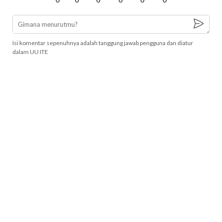
Isi komentar sepenuhnya adalah tanggung jawab pengguna dan diatur
dalam UU ITE