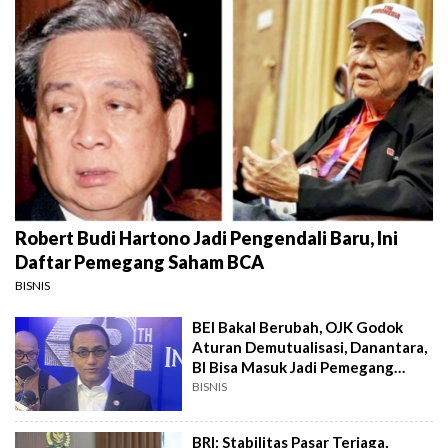
Robert Budi Hartono Jadi Pengendali Baru, Ini
Daftar Pemegang Saham BCA
BISNIS
BEI Bakal Berubah, OJK Godok
Aturan Demutualisasi, Danantara,
BI Bisa Masuk Jadi Pemegang
Saham
BISNIS
BRI: Stabilitas Pasar Terjaga,