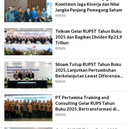
Komitmen Jaga Kinerja dan Nilai
Jangka Panjang Pemegang Saham
BISNIS
Telkom Gelar RUPST Tahun Buku
2025 dan Bagikan Dividen Rp21,9
Triliun
BISNIS
Siloam Tutup RUPST Tahun Buku
2025, Lanjutkan Pertumbuhan
Berkelanjutan Lewat Diferensiasi
Arketipe
BISNIS
PT Pertamina Training and
Consulting Gelar RUPS Tahun
Buku 2025, Bertransformasi di
Tengah Fluktuasi
BISNIS