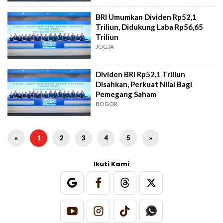
BRI Umumkan Dividen Rp52,1
Triliun, Didukung Laba Rp56,65
Triliun
JOGJA
Dividen BRI Rp52,1 Triliun
Disahkan, Perkuat Nilai Bagi
Pemegang Saham
BOGOR
«
1
2
3
4
5
»
Ikuti Kami