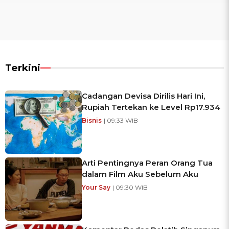
Terkini
Cadangan Devisa Dirilis Hari Ini,
Rupiah Tertekan ke Level Rp17.934
Bisnis
| 09:33 WIB
Arti Pentingnya Peran Orang Tua
dalam Film Aku Sebelum Aku
Your Say
| 09:30 WIB