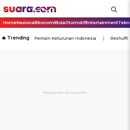
Home
Nasional
Ekonomi
Bola
Otomotif
Entertainment
Tekn
🔥 Trending
Pemain Keturunan Indonesia
Reshuffl