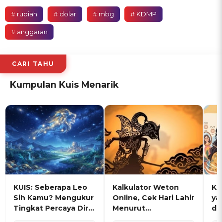
# rupiah
# dolar
# mbg
# KDMP
# anggaran
CARI TAHU
Kumpulan Kuis Menarik
KUIS: Seberapa Leo
Kalkulator Weton
KU
Sih Kamu? Mengukur
Online, Cek Hari Lahir
ya
Tingkat Percaya Diri
Menurut
de
dan Karisma
Penanggalan Jawa