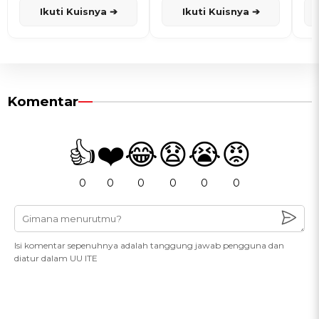
Ikuti Kuisnya ➔
Ikuti Kuisnya ➔
Komentar
👍
❤️
😂
😧
😭
😡
0
0
0
0
0
0
Isi komentar sepenuhnya adalah tanggung jawab pengguna dan
diatur dalam UU ITE