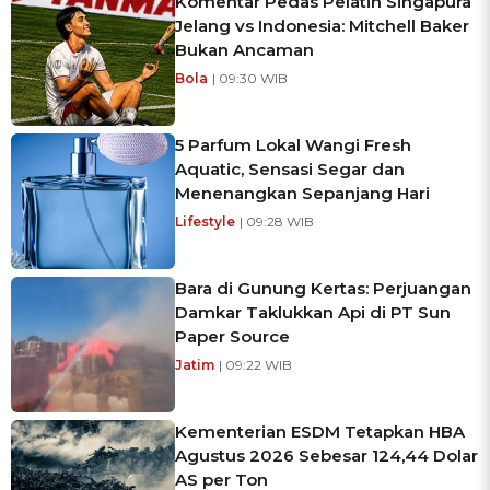
Komentar Pedas Pelatih Singapura
Jelang vs Indonesia: Mitchell Baker
Bukan Ancaman
Bola
| 09:30 WIB
5 Parfum Lokal Wangi Fresh
Aquatic, Sensasi Segar dan
Menenangkan Sepanjang Hari
Lifestyle
| 09:28 WIB
Bara di Gunung Kertas: Perjuangan
Damkar Taklukkan Api di PT Sun
Paper Source
Jatim
| 09:22 WIB
Kementerian ESDM Tetapkan HBA
Agustus 2026 Sebesar 124,44 Dolar
AS per Ton