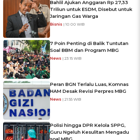
Bahlil Ajukan Anggaran Rp 27,33
Triliun untuk ESDM, Disebut untuk
Jaringan Gas Warga
Bisnis
| 10:00 WIB
7 Poin Penting di Balik Tuntutan
Soal BBM dan Program MBG
News
| 23:15 WIB
Peran BGN Terlalu Luas, Komnas
HAM Desak Revisi Perpres MBG
News
| 21:55 WIB
Polisi hingga DPR Kelola SPPG,
Guru Ngeluh Kesulitan Mengadu
soal MBG